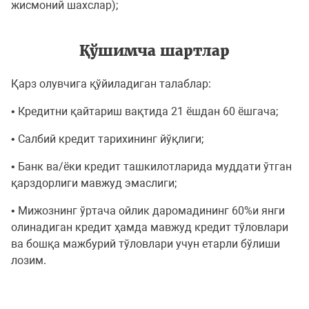
жисмоний шахслар);
Қўшимча шартлар
Қарз олувчига қўйиладиган талаблар:
• Кредитни қайтариш вақтида 21 ёшдан 60 ёшгача;
• Cалбий кредит тарихининг йўқлиги;
• Банк ва/ёки кредит ташкилотларида муддати ўтган
қарздорлиги мавжуд эмаслиги;
• Мижознинг ўртача ойлик даромадининг 60%и янги
олинадиган кредит ҳамда мавжуд кредит тўловлари
ва бошқа мажбурий тўловлари учун етарли бўлиши
лозим.