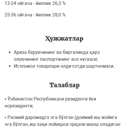
13-24 ойгача - йиллик 26,5 %
25-36 ойгача - йиллик 28,0 %
Ҳужжатлар
Aриза берувчининг ва биргаликда қарз
олувчининг паспортининг асл нусхаси;
Истеъмол товарлари олди-сотди шартномаси.
Талаблар
• Ўзбекистон Республикаси резиденти ёки
норезиденти;
• Расмий даромадга эга бўлган (доимий иш жойига
эга бўлган, иш хақи лойиҳаси орқали маош оладиган