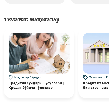
Тематик мақолалар
Мақолалар / Кредит
Мақолалар / К
Кредитни сўндириш усуллари |
Кредит бу маж
Кредит бўйича тўловлар
ёки эҳсон эма