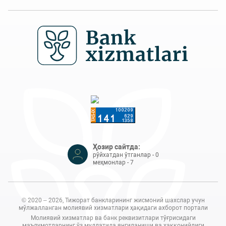
Ҳозир сайтда:
рўйхатдан ўтганлар - 0
меҳмонлар - 7
© 2020 – 2026, Тижорат банкларининг жисмоний шахслар учун
мўлжалланган молиявий хизматлари ҳақидаги ахборот портали
Молиявий хизматлар ва банк реквизитлари тўғрисидаги
маълумотларнинг ўз муддатида янгиланиши ва ҳаққонийлиги