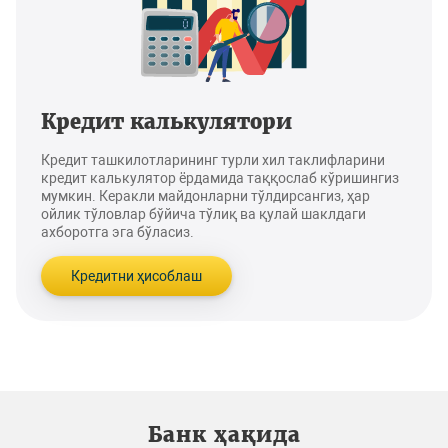
Кредит калькулятори
Кредит ташкилотларининг турли хил таклифларини
кредит калькулятор ёрдамида таққослаб кўришингиз
мумкин. Керакли майдонларни тўлдирсангиз, ҳар
ойлик тўловлар бўйича тўлиқ ва қулай шаклдаги
ахборотга эга бўласиз.
Кредитни ҳисоблаш
Банк ҳақида