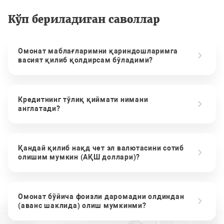
Кўп бериладиган саволлар
Омонат маблағларимни қариндошларимга
васият қилиб қолдирсам бўладими?
Кредитнинг тўлиқ қиймати нимани
англатади?
Қандай қилиб нақд чет эл валютасини сотиб
олишим мумкин (АҚШ доллари)?
Омонат бўйича фоизли даромадни олдиндан
(аванс шаклида) олиш мумкинми?