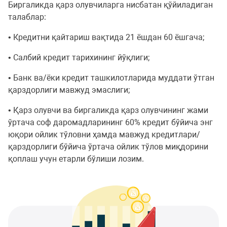
Биргаликда қарз олувчиларга нисбатан қўйиладиган
талаблар:
• Кредитни қайтариш вақтида 21 ёшдан 60 ёшгача;
• Cалбий кредит тарихининг йўқлиги;
• Банк ва/ёки кредит ташкилотларида муддати ўтган
қарздорлиги мавжуд эмаслиги;
• Қарз олувчи ва биргаликда қарз олувчининг жами
ўртача соф даромадларининг 60% кредит бўйича энг
юқори ойлик тўловни ҳамда мавжуд кредитлари/
қарздорлиги бўйича ўртача ойлик тўлов миқдорини
қоплаш учун етарли бўлиши лозим.