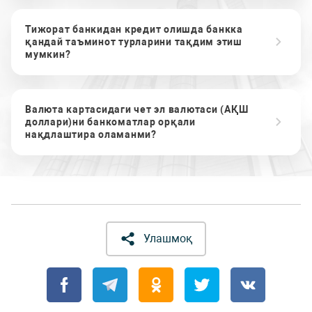
Тижорат банкидан кредит олишда банкка
қандай таъминот турларини тақдим этиш
мумкин?
Валюта картасидаги чет эл валютаси (АҚШ
доллари)ни банкоматлар орқали
нақдлаштира оламанми?
Улашмоқ