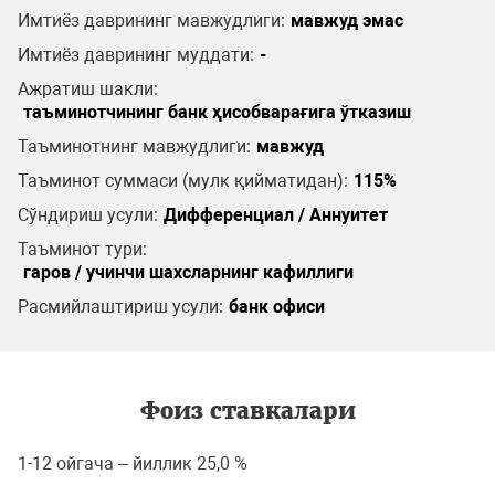
Имтиёз даврининг мавжудлиги:
мавжуд эмас
Имтиёз даврининг муддати:
-
Ажратиш шакли:
таъминотчининг банк ҳисобварағига ўтказиш
Таъминотнинг мавжудлиги:
мавжуд
Таъминот суммаси (мулк қийматидан):
115%
Сўндириш усули:
Дифференциал / Аннуитет
Таъминот тури:
гаров / учинчи шахсларнинг кафиллиги
Расмийлаштириш усули:
банк офиси
Фоиз ставкалари
1-12 ойгача – йиллик 25,0 %