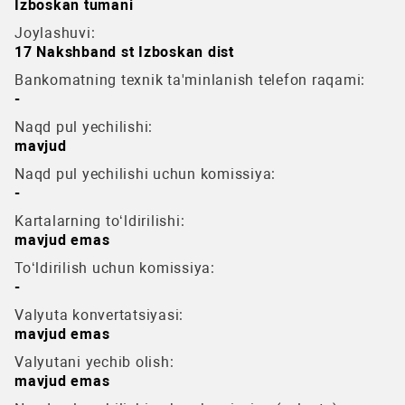
Izboskan tumani
Joylashuvi:
17 Nakshband st Izboskan dist
Bankomatning texnik ta'minlanish telefon raqami:
-
Naqd pul yechilishi:
mavjud
Naqd pul yechilishi uchun komissiya:
-
Kartalarning to‘ldirilishi:
mavjud emas
To‘ldirilish uchun komissiya:
-
Valyuta konvertatsiyasi:
mavjud emas
Valyutani yechib olish:
mavjud emas