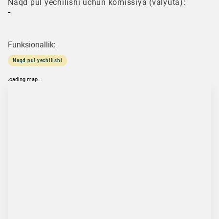
Naqd pul yechilishi uchun komissiya (valyuta):
-
Funksionallik:
Naqd pul yechilishi
loading map...