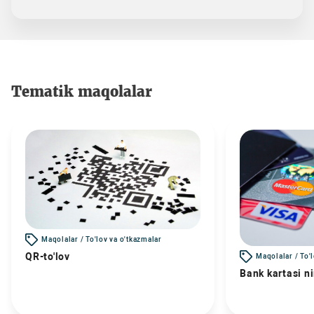
Tematik maqolalar
Maqolalar / To'lov va o'tkazmalar
QR-to'lov
Maqolalar / To'
Bank kartasi n