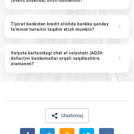
(avans shaklida) olish mumkinmi?
Tijorat bankidan kredit olishda bankka qanday
ta'minot turlarini taqdim etish mumkin?
Valyuta kartasidagi chet el valyutasi (AQSh
dollari)ni bankomatlar orqali naqdlashtira
olamanmi?
Ulashmoq