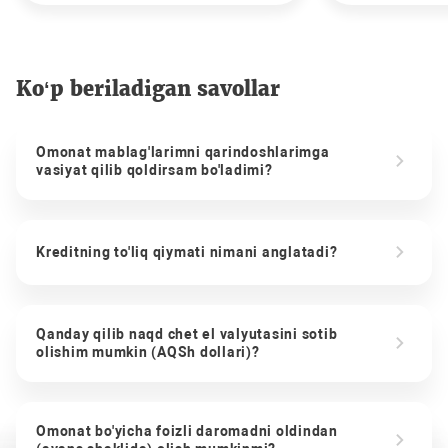
Ko‘p beriladigan savollar
Omonat mablag'larimni qarindoshlarimga
vasiyat qilib qoldirsam bo'ladimi?
Kreditning to'liq qiymati nimani anglatadi?
Qanday qilib naqd chet el valyutasini sotib
olishim mumkin (AQSh dollari)?
Omonat bo'yicha foizli daromadni oldindan