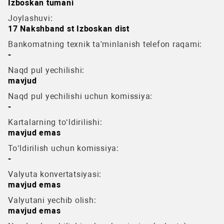
Izboskan tumani
Joylashuvi:
17 Nakshband st Izboskan dist
Bankomatning texnik ta'minlanish telefon raqami:
-
Naqd pul yechilishi:
mavjud
Naqd pul yechilishi uchun komissiya:
-
Kartalarning to‘ldirilishi:
mavjud emas
To‘ldirilish uchun komissiya:
-
Valyuta konvertatsiyasi:
mavjud emas
Valyutani yechib olish:
mavjud emas