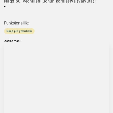
Naqd pul yechilishi uchun komissiya (valyuta):
-
Funksionallik:
Naqd pul yechilishi
loading map...