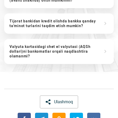
(avans shaklida) olish mumkinmi?
Tijorat bankidan kredit olishda bankka qanday
ta'minot turlarini taqdim etish mumkin?
Valyuta kartasidagi chet el valyutasi (AQSh
dollari)ni bankomatlar orqali naqdlashtira
olamanmi?
Ulashmoq