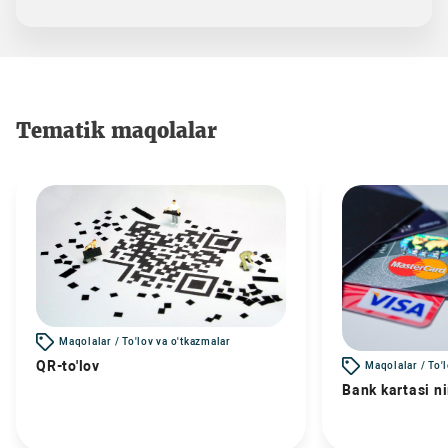
Tematik maqolalar
Maqolalar / To'lov va o'tkazmalar
QR-to'lov
Maqolalar / To'
Bank kartasi n