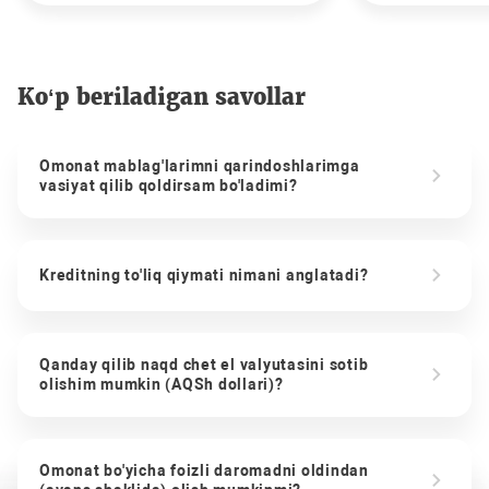
Ko‘p beriladigan savollar
Omonat mablag'larimni qarindoshlarimga
vasiyat qilib qoldirsam bo'ladimi?
Kreditning to'liq qiymati nimani anglatadi?
Qanday qilib naqd chet el valyutasini sotib
olishim mumkin (AQSh dollari)?
Omonat bo'yicha foizli daromadni oldindan