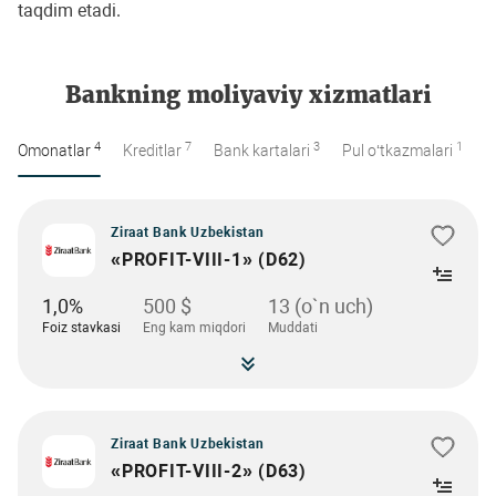
taqdim etadi.
Bankning moliyaviy xizmatlari
4
7
3
1
Omonatlar
Kreditlar
Bank kartalari
Pul o‘tkazmalari
Ziraat Bank Uzbekistan
«PROFIT-VIII-1» (D62)
1,0%
500 $
13 (o`n uch)
Foiz stavkasi
Eng kam miqdori
Muddati
Ziraat Bank Uzbekistan
«PROFIT-VIII-2» (D63)