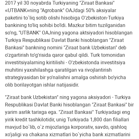
2017 yil 30 noyabrda Turkiyaning "Ziraat Bankasi"
«UTBANK»ning "Agrobank" OAJdagi 50% aksiyalar
paketini to`liq sotib olishi hisobiga O'zbekiston-Turkiya
bankining to'liq sohibi bo'ldi. Mazkur bitim tuzilganidan
so'ng, "UTBANK" OAJning yagona aktsiyadori hisoblangan
Turkiya Respublikasi Davlat Banki hisoblangan "Ziraat
Bankasi" bankning nomini "Ziraat bank Uzbekistan" deb
o'zgartirish to'g'risida qaror qabul qildi. Turk tomonidan
investitsiyalarning kiritilishi - O'zbekistonda investitsiya
muhitini yaxshilashga qaratilgan va rivojlantirish
strategiyasidan bir yo'nalishni amalga oshirish bo'yicha
olib borilayotgan ishlar natijasidir.
"Ziraat bank Uzbekistan" ning yagona aksiyadori - Turkiya
Respublikasi Davlat Banki hisoblangan "Ziraat Bankasi" bir
yarim asrlik tarixga ega. "Ziraat Bankasi" Turkiyadagi eng
yirik kredit tashkilotidir, unig Turkiyada 1,800 dan filiallari
mavjud bo`lib, o`z mijozlariga korporativ, savdo, qishloq
xo'jaligi va chakana xizmatlari bo`yicha bank xizmatlarini