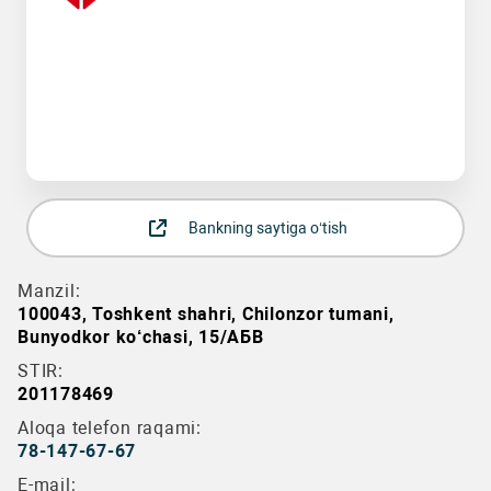
Bankning saytiga o‘tish
Manzil:
100043, Toshkent shahri, Chilonzor tumani,
Bunyodkor ko‘chasi, 15/АБВ
STIR:
201178469
Aloqa telefon raqami:
78-147-67-67
E-mail: