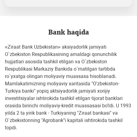
Bank haqida
«Ziraat Bank Uzbekistan» aksiyadorlik jamiyati
O`zbekiston Respublikasining amaldagi qonunchilik
hujjatlari asosida tashkil etilgan va O`zbekiston
Respublikasi Markaziy Bankida o`rnatilgan tartibda
ro`yxatga olingan moliyaviy muassasa hisoblanadi.
Mamlakatimizning moliyaviy xaritasida "O'zbekiston-
Turkiya banki" yopiq aktsiyadorlik jamiyati xorijiy
investitsiyalar ishtirokida tashkil etilgan tijorat banklari
orasida birinchi moliyaviy-kredit muassasasi bo'ldi. U 1993
yilda 2 ta yirik bank - Turkiyaning "Ziraat bankasi" va
O`zbekistonning "Agrobank"i kapitali ishtirokida tashkil
topdi.