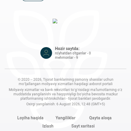
Hozir saytda:
ro'yhatdan o'tganlar - 0
mehmonlar - 9
© 2020 – 2026, Tijorat banklarining jismoniy shaxslar uchun
mo‘ljallangan moliyaviy xizmatlari haqidagi axborot portali
Moliyaviy xizmatlar va bank rekvizitlari to‘g‘risidagi ma'lumotlarning o‘z
muddatida yangilanishi va haqqoniyligi bo‘yicha bevosita mazkur
platformaning ishtirokchilari - tijorat banklari javobgardir.
Oxirgi yangilanish: 6 August 2026, 12:48 (GMT+5)
Loyiha haqida
Yangiliklar
Qayta aloqa
Izlash
Sayt xaritasi