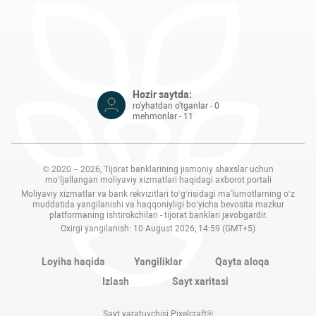
Hozir saytda:
ro'yhatdan o'tganlar - 0
mehmonlar - 11
© 2020 – 2026, Tijorat banklarining jismoniy shaxslar uchun
mo‘ljallangan moliyaviy xizmatlari haqidagi axborot portali
Moliyaviy xizmatlar va bank rekvizitlari to‘g‘risidagi ma'lumotlarning o‘z
muddatida yangilanishi va haqqoniyligi bo‘yicha bevosita mazkur
platformaning ishtirokchilari - tijorat banklari javobgardir.
Oxirgi yangilanish: 10 August 2026, 14:59 (GMT+5)
Loyiha haqida
Yangiliklar
Qayta aloqa
Izlash
Sayt xaritasi
Sayt yaratuvchisi Pixelcraft®