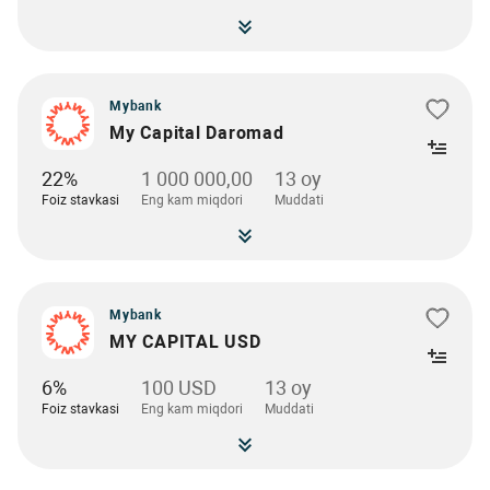
Mybank
My Capital Daromad
22%
1 000 000,00
13 oy
Foiz stavkasi
Eng kam miqdori
Muddati
Mybank
MY CAPITAL USD
6%
100 USD
13 oy
Foiz stavkasi
Eng kam miqdori
Muddati