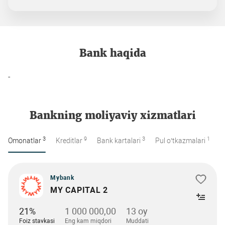
Bank haqida
-
Bankning moliyaviy xizmatlari
3
9
3
1
Omonatlar
Kreditlar
Bank kartalari
Pul o‘tkazmalari
Mybank
MY CAPITAL 2
21%
1 000 000,00
13 oy
Foiz stavkasi
Eng kam miqdori
Muddati