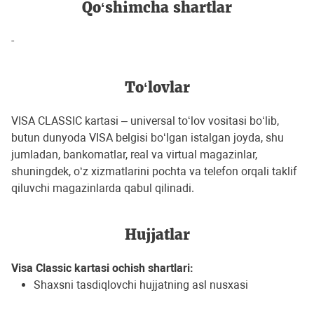
Qo‘shimcha shartlar
-
To‘lovlar
VISA CLASSIC kartasi – universal to‘lov vositasi bo‘lib,
butun dunyoda VISA belgisi bo‘lgan istalgan joyda, shu
jumladan, bankomatlar, real va virtual magazinlar,
shuningdek, o‘z xizmatlarini pochta va telefon orqali taklif
qiluvchi magazinlarda qabul qilinadi.
Hujjatlar
Visa Classic kartasi ochish shartlari
:
Shaxsni tasdiqlovchi hujjatning asl nusxasi