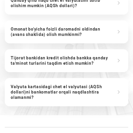
Qanday qilib naqd chet el valyutasini sotib
olishim mumkin (AQSh dollari)?
Omonat bo'yicha foizli daromadni oldindan
(avans shaklida) olish mumkinmi?
Tijorat bankidan kredit olishda bankka qanday
ta'minot turlarini taqdim etish mumkin?
Valyuta kartasidagi chet el valyutasi (AQSh
dollari)ni bankomatlar orqali naqdlashtira
olamanmi?