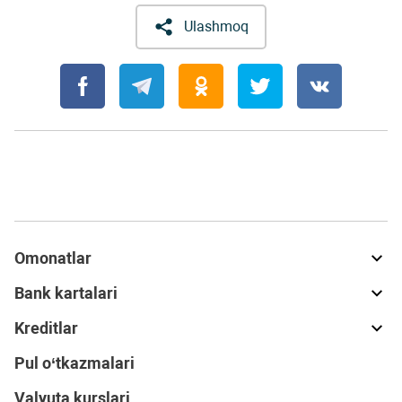
Ulashmoq
Omonatlar
Bank kartalari
Kreditlar
Pul o‘tkazmalari
Valyuta kurslari