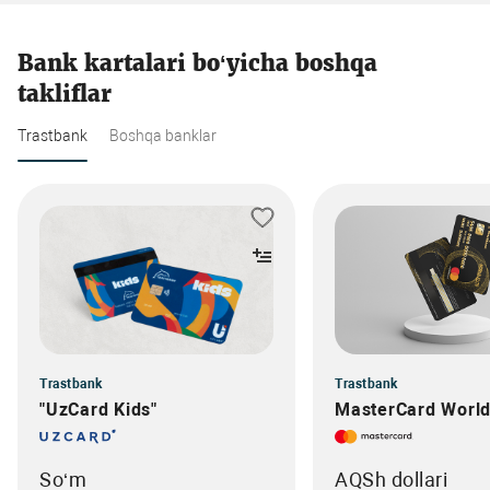
Bank kartalari bo‘yicha boshqa
takliflar
Trastbank
Boshqa banklar
Trastbank
Trastbank
"UzCard Kids"
MasterCard World 
So‘m
AQSh dollari