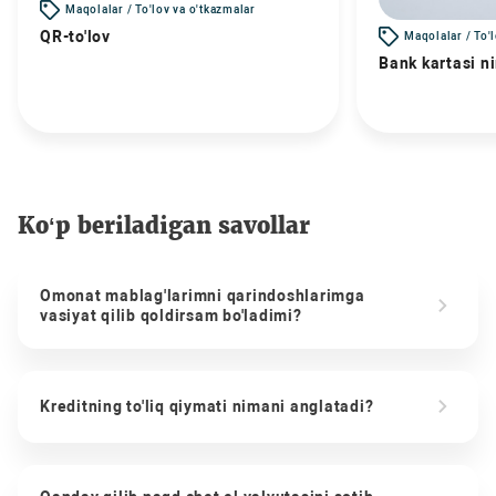
Maqolalar / To'lov va o'tkazmalar
QR-to'lov
Maqolalar / To'
Bank kartasi n
Ko‘p beriladigan savollar
Omonat mablag'larimni qarindoshlarimga
vasiyat qilib qoldirsam bo'ladimi?
Kreditning to'liq qiymati nimani anglatadi?