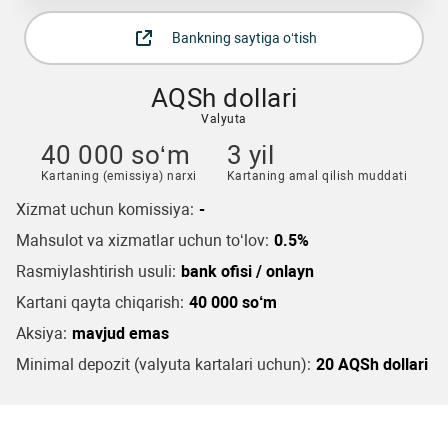
Bankning saytiga o‘tish
AQSh dollari
Valyuta
40 000 so‘m
3 yil
Kartaning (emissiya) narxi
Kartaning amal qilish muddati
Xizmat uchun komissiya:
-
Mahsulot va xizmatlar uchun to‘lov:
0.5%
Rasmiylashtirish usuli:
bank ofisi / onlayn
Kartani qayta chiqarish:
40 000 so‘m
Aksiya:
mavjud emas
Minimal depozit (valyuta kartalari uchun):
20 AQSh dollari