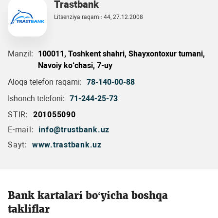
Trastbank
Litsenziya raqami: 44, 27.12.2008
Manzil:
100011, Toshkent shahri, Shayxontoxur tumani,
Navoiy ko‘chasi, 7-uy
Aloqa telefon raqami:
78-140-00-88
Ishonch telefoni:
71-244-25-73
STIR:
201055090
E-mail:
info@trustbank.uz
Sayt:
www.trastbank.uz
Bank kartalari bo‘yicha boshqa
takliflar