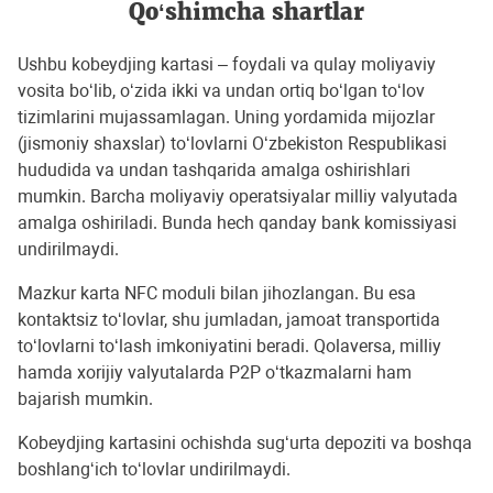
Qo‘shimcha shartlar
Ushbu kobeydjing kartasi – foydali va qulay moliyaviy
vosita bo‘lib, o‘zida ikki va undan ortiq bo‘lgan to‘lov
tizimlarini mujassamlagan. Uning yordamida mijozlar
(jismoniy shaxslar) to‘lovlarni O‘zbekiston Respublikasi
hududida va undan tashqarida amalga oshirishlari
mumkin. Barcha moliyaviy operatsiyalar milliy valyutada
amalga oshiriladi. Bunda hech qanday bank komissiyasi
undirilmaydi.
Mazkur karta NFC moduli bilan jihozlangan. Bu esa
kontaktsiz to‘lovlar, shu jumladan, jamoat transportida
to‘lovlarni to‘lash imkoniyatini beradi. Qolaversa, milliy
hamda xorijiy valyutalarda Р2Р o‘tkazmalarni ham
bajarish mumkin.
Kobeydjing kartasini ochishda sug‘urta depoziti va boshqa
boshlang‘ich to‘lovlar undirilmaydi.