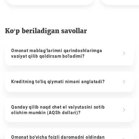
Ko‘p beriladigan savollar
Omonat mablag'larimni qarindoshlarimga
vasiyat qilib qoldirsam bo'ladimi?
Kreditning to'liq qiymati nimani anglatadi?
Qanday qilib naqd chet el valyutasini sotib
olishim mumkin (AQSh dollari)?
Omonat bo'yicha foizli daromadni oldindan