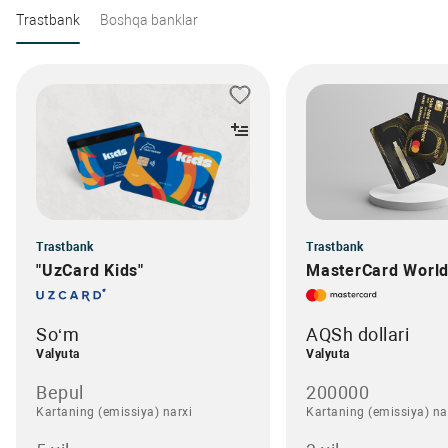
Trastbank
Boshqa banklar
Trastbank
Trastbank
"UzCard Kids"
MasterCard World 
So‘m
AQSh dollari
Valyuta
Valyuta
Bepul
200000
Kartaning (emissiya) narxi
Kartaning (emissiya) na