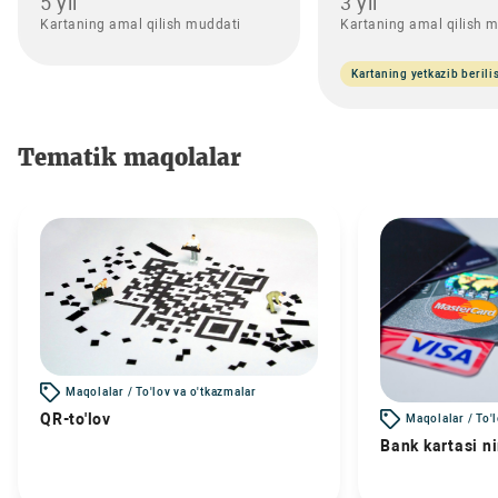
5 yil
3 yil
Kartaning amal qilish muddati
Kartaning amal qilish 
Kartaning yetkazib berili
Tematik maqolalar
Maqolalar / To'lov va o'tkazmalar
QR-to'lov
Maqolalar / To'
Bank kartasi n