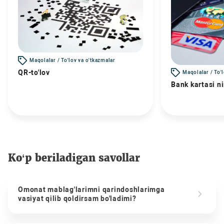
Maqolalar / To'lov va o'tkazmalar
QR-to'lov
Maqolalar / To'
Bank kartasi n
Ko‘p beriladigan savollar
Omonat mablag'larimni qarindoshlarimga
vasiyat qilib qoldirsam bo'ladimi?