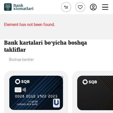
Element has not been found.
Bank kartalari bo‘yicha boshqa
takliflar
Boshqa banklar