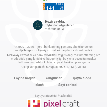
Hozir saytda:
ro'yhatdan o'tganlar - 0
mehmonlar - 3
© 2020 – 2026, Tijorat banklarining jismoniy shaxslar uchun
mo‘ljallangan moliyaviy xizmatlari haqidagi axborot portali
Moliyaviy xizmatlar va bank rekvizitlari to‘g‘risidagi ma'lumotlarning o‘z
muddatida yangilanishi va haqqoniyligi bo‘yicha bevosita mazkur
platformaning ishtirokchilari - tijorat banklari javobgardir.
Oxirgi yangilanish: 6 August 2026, 17:43 (GMT+5)
Loyiha haqida
Yangiliklar
Qayta aloqa
Izlash
Sayt xaritasi
Sayt yaratuvchisi Pixelcraft®