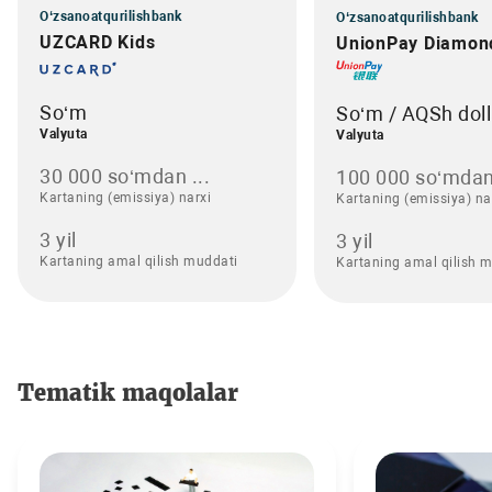
O‘zsanoatqurilishbank
O‘zsanoatqurilishbank
UZCARD Kids
UnionPay Diamon
So‘m
So‘m / AQSh doll
Valyuta
Valyuta
30 000 so‘mdan ...
100 000 so‘mdan
Kartaning (emissiya) narxi
Kartaning (emissiya) na
3 yil
3 yil
Kartaning amal qilish muddati
Kartaning amal qilish 
Tematik maqolalar