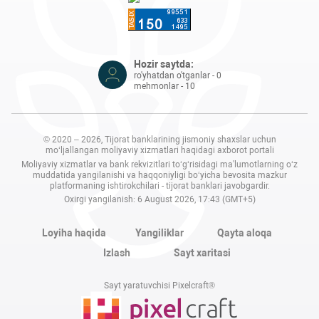
Hozir saytda:
ro'yhatdan o'tganlar - 0
mehmonlar - 10
© 2020 – 2026, Tijorat banklarining jismoniy shaxslar uchun
mo‘ljallangan moliyaviy xizmatlari haqidagi axborot portali
Moliyaviy xizmatlar va bank rekvizitlari to‘g‘risidagi ma'lumotlarning o‘z
muddatida yangilanishi va haqqoniyligi bo‘yicha bevosita mazkur
platformaning ishtirokchilari - tijorat banklari javobgardir.
Oxirgi yangilanish: 6 August 2026, 17:43 (GMT+5)
Loyiha haqida
Yangiliklar
Qayta aloqa
Izlash
Sayt xaritasi
Sayt yaratuvchisi Pixelcraft®