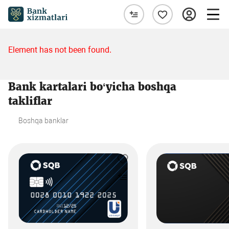
Element has not been found.
Bank kartalari bo‘yicha boshqa
takliflar
Boshqa banklar