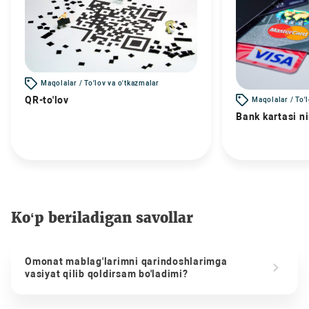
Maqolalar / To'lov va o'tkazmalar
QR-to'lov
Maqolalar / To'
Bank kartasi n
Ko‘p beriladigan savollar
Omonat mablag'larimni qarindoshlarimga
vasiyat qilib qoldirsam bo'ladimi?