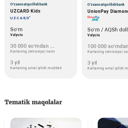
O‘zsanoatqurilishbank
O‘zsanoatqurilishbank
UZCARD Kids
UnionPay Diamon
So‘m
So‘m / AQSh doll
Valyuta
Valyuta
30 000 so‘mdan ...
100 000 so‘mdan
Kartaning (emissiya) narxi
Kartaning (emissiya) na
3 yil
3 yil
Kartaning amal qilish muddati
Kartaning amal qilish 
Tematik maqolalar