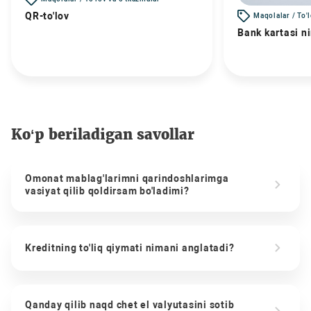
QR-to'lov
Maqolalar / To'
Bank kartasi n
Ko‘p beriladigan savollar
Omonat mablag'larimni qarindoshlarimga
vasiyat qilib qoldirsam bo'ladimi?
Kreditning to'liq qiymati nimani anglatadi?
Qanday qilib naqd chet el valyutasini sotib