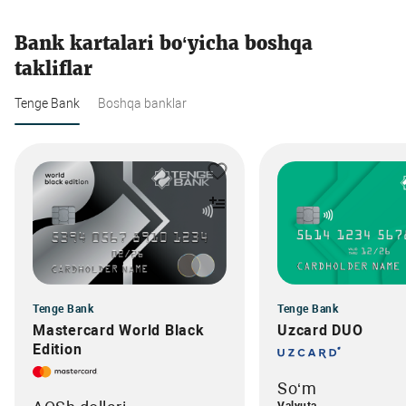
Bank kartalari bo‘yicha boshqa
takliflar
Tenge Bank
Boshqa banklar
Tenge Bank
Tenge Bank
Mastercard World Black
Uzcard DUO
Edition
So‘m
Valyuta