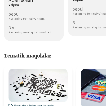
AQSh dollari
Valyuta
bepul
bepul
Kartaning (emissiya) na
Kartaning (emissiya) narxi
5
3 yil
Kartaning amal qilish 
Kartaning amal qilish muddati
Tematik maqolalar
Maqolalar / To'lov va o'tkazmalar