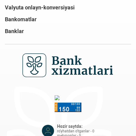
Valyuta onlayn-konversiyasi
Bankomatlar
Banklar
Hozir saytda:
ro'yhatdan o'tganlar - 0
mehmonlar - 5