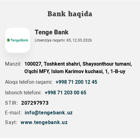
Bank haqida
Tenge Bank
Litsenziya raqami: 85, 12.05.2026
Manzil:
100027, Toshkent shahri, Shayxonthour tumani,
O'qсhi MFY, Islom Karimov kuchasi, 1, 1-B-uy
Aloqa telefon raqami:
+998 71 200 12 45
Ishonch telefoni:
+998 71 203 00 65
STIR:
207297973
E-mail:
info@tengebank.uz
Sayt:
www.tengebank.uz