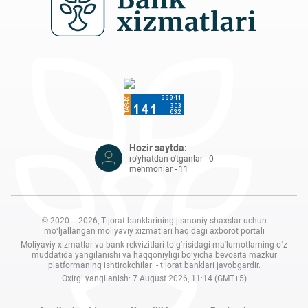
Hozir saytda:
ro'yhatdan o'tganlar - 0
mehmonlar - 11
© 2020 – 2026, Tijorat banklarining jismoniy shaxslar uchun
mo‘ljallangan moliyaviy xizmatlari haqidagi axborot portali
Moliyaviy xizmatlar va bank rekvizitlari to‘g‘risidagi ma'lumotlarning o‘z
muddatida yangilanishi va haqqoniyligi bo‘yicha bevosita mazkur
platformaning ishtirokchilari - tijorat banklari javobgardir.
Oxirgi yangilanish: 7 August 2026, 11:14 (GMT+5)