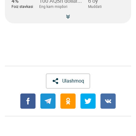
4%
100 AQSh dollar...
6 oy
Foiz stavkasi
Eng kam miqdori
Muddati
Ulashmoq