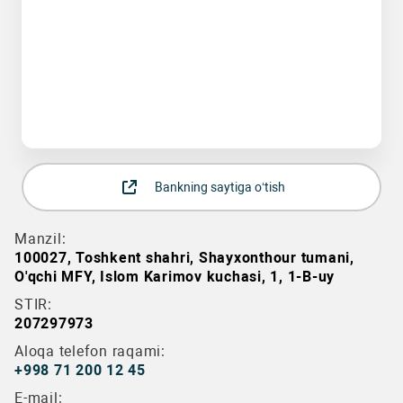
Bankning saytiga o‘tish
Manzil:
100027, Toshkent shahri, Shayxonthour tumani,
O'qсhi MFY, Islom Karimov kuchasi, 1, 1-B-uy
STIR:
207297973
Aloqa telefon raqami:
+998 71 200 12 45
E-mail: