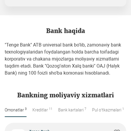
Bank haqida
"Tenge Bank" ATB universal bank bo'lib, zamonaviy bank
texnologiyalaridan foydalangan holda barcha toifadagi
korporativ va chakana mijozlarga moliyaviy xizmatlarni
taqdim etadi. Bank "Qozog'iston Xalq banki" OAJ (Halyk
Bank) ning 100 foizli sho'ba korxonasi hisoblanadi.
Bankning moliyaviy xizmatlari
3
11
7
1
Omonatlar
Kreditlar
Bank kartalari
Pul o‘tkazmalari