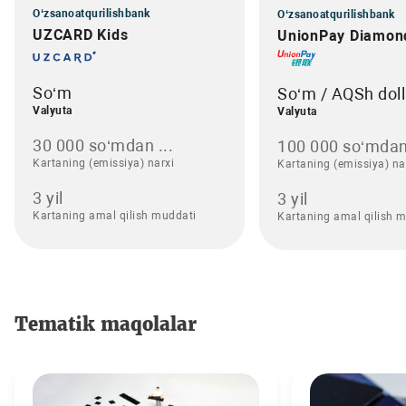
O‘zsanoatqurilishbank
O‘zsanoatqurilishbank
UZCARD Kids
UnionPay Diamon
So‘m
So‘m / AQSh doll
Valyuta
Valyuta
30 000 so‘mdan ...
100 000 so‘mdan
Kartaning (emissiya) narxi
Kartaning (emissiya) na
3 yil
3 yil
Kartaning amal qilish muddati
Kartaning amal qilish 
Tematik maqolalar