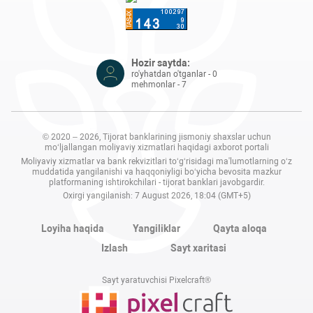
Hozir saytda:
ro'yhatdan o'tganlar - 0
mehmonlar - 7
© 2020 – 2026, Tijorat banklarining jismoniy shaxslar uchun
mo‘ljallangan moliyaviy xizmatlari haqidagi axborot portali
Moliyaviy xizmatlar va bank rekvizitlari to‘g‘risidagi ma'lumotlarning o‘z
muddatida yangilanishi va haqqoniyligi bo‘yicha bevosita mazkur
platformaning ishtirokchilari - tijorat banklari javobgardir.
Oxirgi yangilanish: 7 August 2026, 18:04 (GMT+5)
Loyiha haqida
Yangiliklar
Qayta aloqa
Izlash
Sayt xaritasi
Sayt yaratuvchisi Pixelcraft®