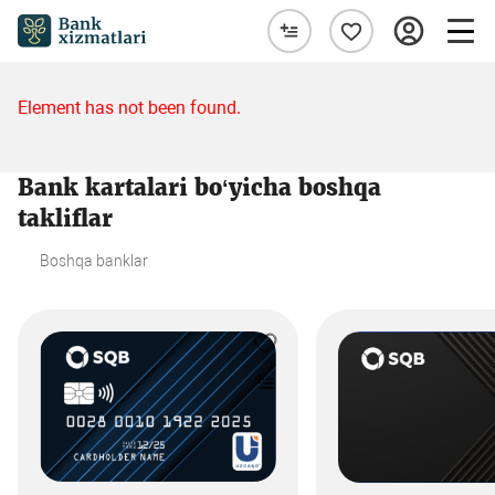
Element has not been found.
Bank kartalari bo‘yicha boshqa
takliflar
Boshqa banklar