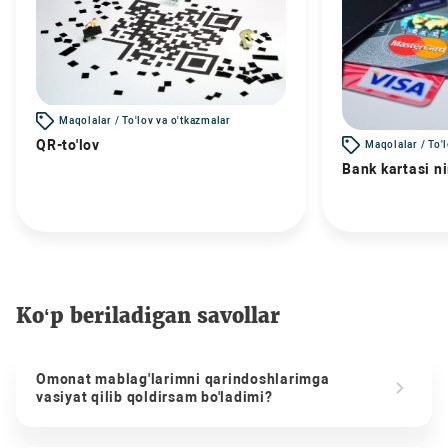
Maqolalar / To'lov va o'tkazmalar
QR-to'lov
Maqolalar / To'
Bank kartasi n
Ko‘p beriladigan savollar
Omonat mablag'larimni qarindoshlarimga
vasiyat qilib qoldirsam bo'ladimi?