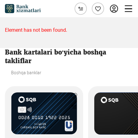
Element has not been found.
Bank kartalari bo‘yicha boshqa
takliflar
Boshqa banklar