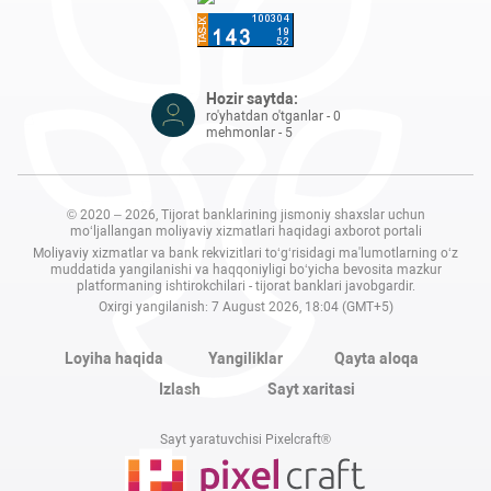
Hozir saytda:
ro'yhatdan o'tganlar - 0
mehmonlar - 5
© 2020 – 2026, Tijorat banklarining jismoniy shaxslar uchun
mo‘ljallangan moliyaviy xizmatlari haqidagi axborot portali
Moliyaviy xizmatlar va bank rekvizitlari to‘g‘risidagi ma'lumotlarning o‘z
muddatida yangilanishi va haqqoniyligi bo‘yicha bevosita mazkur
platformaning ishtirokchilari - tijorat banklari javobgardir.
Oxirgi yangilanish: 7 August 2026, 18:04 (GMT+5)
Loyiha haqida
Yangiliklar
Qayta aloqa
Izlash
Sayt xaritasi
Sayt yaratuvchisi Pixelcraft®