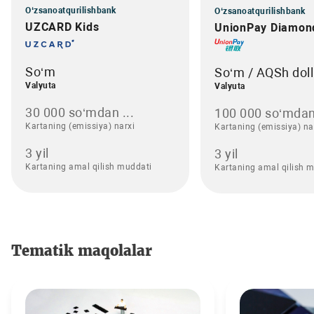
O‘zsanoatqurilishbank
O‘zsanoatqurilishbank
UZCARD Kids
UnionPay Diamon
So‘m
So‘m / AQSh doll
Valyuta
Valyuta
30 000 so‘mdan ...
100 000 so‘mdan
Kartaning (emissiya) narxi
Kartaning (emissiya) na
3 yil
3 yil
Kartaning amal qilish muddati
Kartaning amal qilish 
Tematik maqolalar