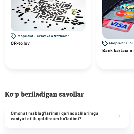
Maqolalar / To'lov va o'tkazmalar
QR-to'lov
Maqolalar / To'
Bank kartasi n
Ko‘p beriladigan savollar
Omonat mablag'larimni qarindoshlarimga
vasiyat qilib qoldirsam bo'ladimi?