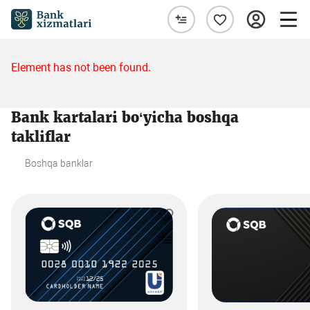
Element has not been found.
Bank kartalari bo‘yicha boshqa
takliflar
Boshqa banklar