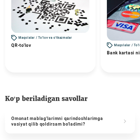
Maqolalar / To'lov va o'tkazmalar
QR-to'lov
Maqolalar / To'
Bank kartasi n
Ko‘p beriladigan savollar
Omonat mablag'larimni qarindoshlarimga
vasiyat qilib qoldirsam bo'ladimi?