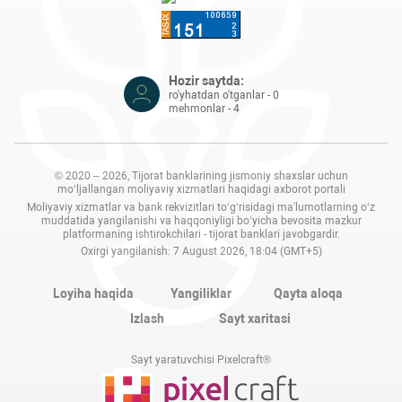
Hozir saytda:
ro'yhatdan o'tganlar - 0
mehmonlar - 4
© 2020 – 2026, Tijorat banklarining jismoniy shaxslar uchun
mo‘ljallangan moliyaviy xizmatlari haqidagi axborot portali
Moliyaviy xizmatlar va bank rekvizitlari to‘g‘risidagi ma'lumotlarning o‘z
muddatida yangilanishi va haqqoniyligi bo‘yicha bevosita mazkur
platformaning ishtirokchilari - tijorat banklari javobgardir.
Oxirgi yangilanish: 7 August 2026, 18:04 (GMT+5)
Loyiha haqida
Yangiliklar
Qayta aloqa
Izlash
Sayt xaritasi
Sayt yaratuvchisi Pixelcraft®