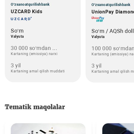
O‘zsanoatqurilishbank
O‘zsanoatqurilishbank
UZCARD Kids
UnionPay Diamon
So‘m
So‘m / AQSh doll
Valyuta
Valyuta
30 000 so‘mdan ...
100 000 so‘mdan
Kartaning (emissiya) narxi
Kartaning (emissiya) na
3 yil
3 yil
Kartaning amal qilish muddati
Kartaning amal qilish 
Tematik maqolalar