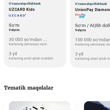
O‘zsanoatqurilishbank
O‘zsanoatqurilishbank
UZCARD Kids
UnionPay Diamon
So‘m
So‘m / AQSh doll
Valyuta
Valyuta
30 000 so‘mdan ...
100 000 so‘mdan
Kartaning (emissiya) narxi
Kartaning (emissiya) na
3 yil
3 yil
Kartaning amal qilish muddati
Kartaning amal qilish 
Tematik maqolalar