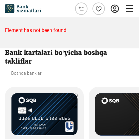
Element has not been found.
Bank kartalari bo‘yicha boshqa
takliflar
Boshqa banklar