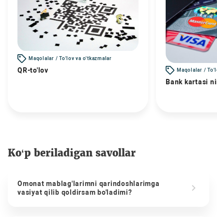
Maqolalar / To'lov va o'tkazmalar
QR-to'lov
Maqolalar / To'
Bank kartasi n
Ko‘p beriladigan savollar
Omonat mablag'larimni qarindoshlarimga
vasiyat qilib qoldirsam bo'ladimi?