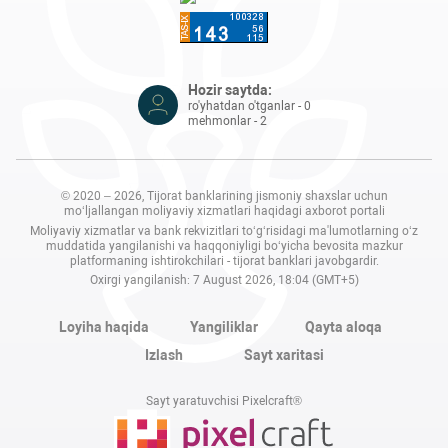
Hozir saytda:
ro'yhatdan o'tganlar - 0
mehmonlar - 2
© 2020 – 2026, Tijorat banklarining jismoniy shaxslar uchun
mo‘ljallangan moliyaviy xizmatlari haqidagi axborot portali
Moliyaviy xizmatlar va bank rekvizitlari to‘g‘risidagi ma'lumotlarning o‘z
muddatida yangilanishi va haqqoniyligi bo‘yicha bevosita mazkur
platformaning ishtirokchilari - tijorat banklari javobgardir.
Oxirgi yangilanish: 7 August 2026, 18:04 (GMT+5)
Loyiha haqida
Yangiliklar
Qayta aloqa
Izlash
Sayt xaritasi
Sayt yaratuvchisi Pixelcraft®