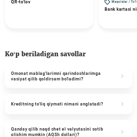
QR-to'lov
Maqolalar / To'
Bank kartasi n
Ko‘p beriladigan savollar
Omonat mablag'larimni qarindoshlarimga
vasiyat qilib qoldirsam bo'ladimi?
Kreditning to'liq qiymati nimani anglatadi?
Qanday qilib naqd chet el valyutasini sotib
olishim mumkin (AQSh dollari)?