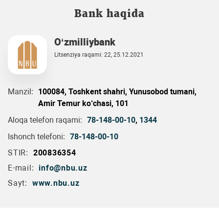
Bank haqida
O‘zmilliybank
Litsenziya raqami: 22, 25.12.2021
Manzil:
100084, Toshkent shahri, Yunusobod tumani,
Amir Temur ko‘chasi, 101
Aloqa telefon raqami:
78-148-00-10
,
1344
Ishonch telefoni:
78-148-00-10
STIR:
200836354
E-mail:
info@nbu.uz
Sayt:
www.nbu.uz