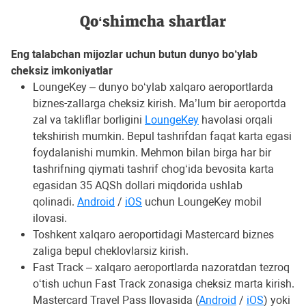
Qo‘shimcha shartlar
Eng talabchan mijozlar uchun butun dunyo bo‘ylab
cheksiz imkoniyatlar
LoungeKey – dunyo bo‘ylab xalqaro aeroportlarda
biznes-zallarga cheksiz kirish. Ma’lum bir aeroportda
zal va takliflar borligini
LoungeKey
havolasi orqali
tekshirish mumkin. Bepul tashrifdan faqat karta egasi
foydalanishi mumkin. Mehmon bilan birga har bir
tashrifning qiymati tashrif chog‘ida bevosita karta
egasidan 35 AQSh dollari miqdorida ushlab
qolinadi.
Android
/
iOS
uchun LoungeKey mobil
ilovasi.
Toshkent xalqaro aeroportidagi Mastercard biznes
zaliga bepul cheklovlarsiz kirish.
Fast Track – xalqaro aeroportlarda nazoratdan tezroq
o‘tish uchun Fast Track zonasiga cheksiz marta kirish.
Mastercard Travel Pass Ilovasida (
Android
/
iOS
) yoki