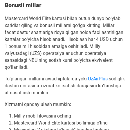
Bonusli millar
Mastercard World Elite kartasi bilan butun dunyo bo‘ylab
xaridlar qiling va bonusli millarni qo‘lga kiriting. Millar
faqat dastur shartlariga rioya qilgan holda faollashtirilgan
kartalar bo‘yicha hisoblanadi. Hisoblash har 4 USD uchun
1 bonus mil hisobidan amalga oshiriladi. Milliy
valyutadagi (UZS) operatsiyalar uchun operatsiya
sanasidagi NBU’ning sotish kursi bo‘yicha ekvivalent
qo‘llaniladi.
To‘plangan millarni aviachiptalarga yoki
UzAirPlus
sodiqlik
dasturi doirasida xizmat ko‘rsatish darajasini ko‘tarishga
almashtirish mumkin.
Xizmatni qanday ulash mumkin:
Milliy mobil ilovasini oching
Mastercard World Elite kartasi bo‘limiga o'ting
Menyudan "Anketani to'ldirish" bandini tanlang