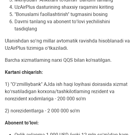
UzAirPlus dasturining shaxsiy raqamini kiriting
"Bonuslarni faollashtirish" tugmasini bosing
Davrni tanlang va abonent to‘lovi yechilishini
tasdiqlang
Ulanishdan so‘ng millar avtomatik ravishda hisoblanadi va
UzAirPlus tizimiga o‘tkaziladi.
Barcha xizmatlarning narxi QQS bilan ko'rsatilgan.
Kartani chiqarish:
1) "O‘zmilliybank" AJda ish haqi loyihasi doirasida xizmat
ko‘rsatiladigan korxona/tashkilotlarning rezident va
norezident xodimlariga - 200 000 so'm
2) norezidentlarga - 2 000 000 so'm
Abonent to‘lovi:
Oylik aylanma 1 000 USD (yoki 12 mln so‘m)dan kam