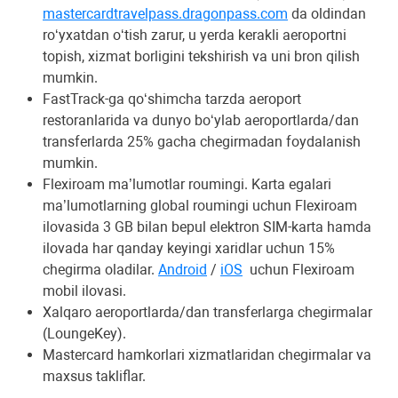
mastercardtravelpass.dragonpass.com
da oldindan
ro‘yxatdan o‘tish zarur, u yerda kerakli aeroportni
topish, xizmat borligini tekshirish va uni bron qilish
mumkin.
FastTrack-ga qo‘shimcha tarzda aeroport
restoranlarida va dunyo bo‘ylab aeroportlarda/dan
transferlarda 25% gacha chegirmadan foydalanish
mumkin.
Flexiroam ma’lumotlar roumingi. Karta egalari
ma’lumotlarning global roumingi uchun Flexiroam
ilovasida 3 GB bilan bepul elektron SIM-karta hamda
ilovada har qanday keyingi xaridlar uchun 15%
chegirma oladilar.
Android
/
iOS
uchun Flexiroam
mobil ilovasi.
Xalqaro aeroportlarda/dan transferlarga chegirmalar
(LoungeKey).
Mastercard hamkorlari xizmatlaridan chegirmalar va
maxsus takliflar.