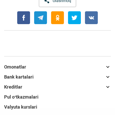
Ulashmoq
Omonatlar
Bank kartalari
Kreditlar
Pul o‘tkazmalari
Valyuta kurslari