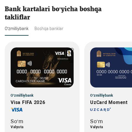
Bank kartalari bo‘yicha boshqa
takliflar
O‘zmilliybank
Boshqa banklar
O‘zmilliybank
O‘zmilliybank
Visa FIFA 2026
UzCard Moment
So‘m
So‘m
Valyuta
Valyuta