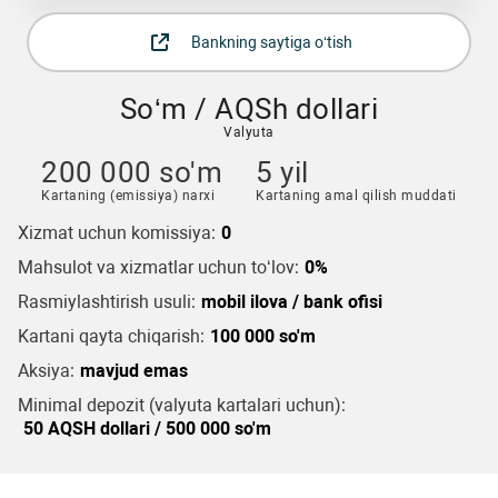
Bankning saytiga o‘tish
So‘m / AQSh dollari
Valyuta
200 000 so'm
5 yil
Kartaning (emissiya) narxi
Kartaning amal qilish muddati
Xizmat uchun komissiya:
0
Mahsulot va xizmatlar uchun to‘lov:
0%
Rasmiylashtirish usuli:
mobil ilova / bank ofisi
Kartani qayta chiqarish:
100 000 so'm
Aksiya:
mavjud emas
Minimal depozit (valyuta kartalari uchun):
50 AQSH dollari / 500 000 so'm