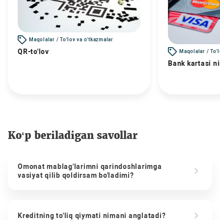
Maqolalar / To'lov va o'tkazmalar
QR-to'lov
Maqolalar / To'
Bank kartasi n
Ko‘p beriladigan savollar
Omonat mablag'larimni qarindoshlarimga
vasiyat qilib qoldirsam bo'ladimi?
Kreditning to'liq qiymati nimani anglatadi?