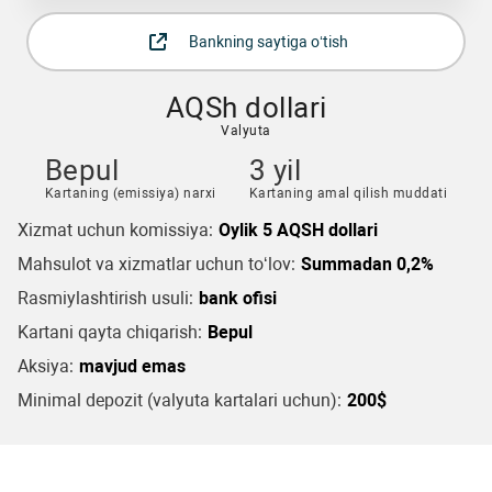
Bankning saytiga o‘tish
AQSh dollari
Valyuta
Bepul
3 yil
Kartaning (emissiya) narxi
Kartaning amal qilish muddati
Xizmat uchun komissiya:
Oylik 5 AQSH dollari
Mahsulot va xizmatlar uchun to‘lov:
Summadan 0,2%
Rasmiylashtirish usuli:
bank ofisi
Kartani qayta chiqarish:
Bepul
Aksiya:
mavjud emas
Minimal depozit (valyuta kartalari uchun):
200$