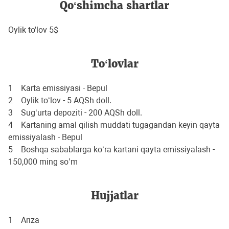
Qo‘shimcha shartlar
Oylik to'lov 5$
To‘lovlar
1 Karta emissiyasi - Bepul
2 Oylik to‘lov - 5 AQSh doll.
3 Sug‘urta depoziti - 200 AQSh doll.
4 Kartaning amal qilish muddati tugagandan keyin qayta
emissiyalash - Bepul
5 Boshqa sabablarga ko‘ra kartani qayta emissiyalash -
150,000 ming so’m
Hujjatlar
1 Ariza