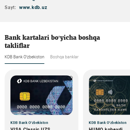
Sayt:
www.kdb.uz
Bank kartalari bo‘yicha boshqa
takliflar
KDB Bank O‘zbekiston
Boshqa banklar
KDB Bank O‘zbekiston
KDB Bank O‘zbekiston
VISA Classic UZS
HUMO kobeydj