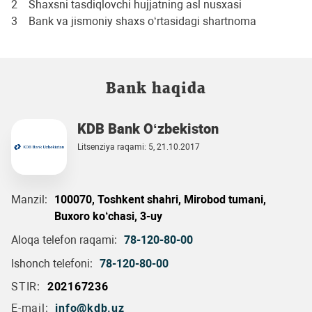
2 Shaxsni tasdiqlovchi hujjatning asl nusxasi
3 Bank va jismoniy shaxs oʻrtasidagi shartnoma
Bank haqida
KDB Bank O‘zbekiston
Litsenziya raqami: 5, 21.10.2017
Manzil:
100070, Toshkent shahri, Mirobod tumani,
Buxoro ko‘chasi, 3-uy
Aloqa telefon raqami:
78-120-80-00
Ishonch telefoni:
78-120-80-00
STIR:
202167236
E-mail:
info@kdb.uz