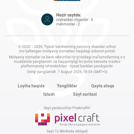
Hozir saytda:
ro'yhatdan o'tganlar - 0
mehmonlar - 2
© 2020 – 2026, Tijorat banklarining jismoniy shaxslar uchun
mo‘ljallangan moliyaviy xizmatlari haqidagi axborot portali
Moliyaviy xizmatlar va bank rekvizitlari to‘g‘risidagi ma'lumotlarning o‘z
muddatida yangilanishi va haqqoniyligi bo‘yicha bevosita mazkur
platformaning ishtirokchilari - tijorat banklari javobgardir.
Oxirgi yangilanish: 7 August 2026, 18:04 (GMT+5)
Loyiha haqida
Yangiliklar
Qayta aloqa
Izlash
Sayt xaritasi
Sayt yaratuvchisi Pixelcraft®
Sayt 1C-Bitriksda ishlaydi