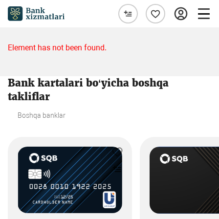
Element has not been found.
Bank kartalari bo‘yicha boshqa
takliflar
Boshqa banklar