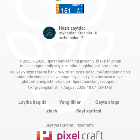
Hozir saytda:
ro'yhatdan o'tganlar - 0
mehmonlar - 7
© 2020 – 2026, Tijorat banklarining jismoniy shaxslar uchun
mo‘ljallangan moliyaviy xizmatlari haqidagi axborot portali
Moliyaviy xizmatlar va bank rekvizitlari to‘g‘risidagi ma'lumotlarning o‘z
muddatida yangilanishi va haqqoniyligi bo‘yicha bevosita mazkur
platformaning ishtirokchilari - tijorat banklari javobgardir.
Oxirgi yangilanish: 7 August 2026, 18:04 (GMT+5)
Loyiha haqida
Yangiliklar
Qayta aloqa
Izlash
Sayt xaritasi
Sayt yaratuvchisi Pixelcraft®