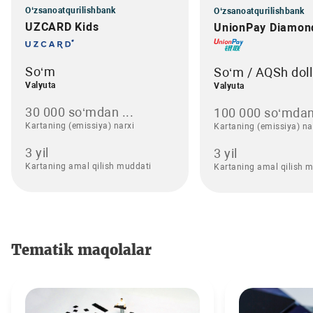
O‘zsanoatqurilishbank
O‘zsanoatqurilishbank
UZCARD Kids
UnionPay Diamon
So‘m
So‘m / AQSh doll
Valyuta
Valyuta
30 000 so‘mdan ...
100 000 so‘mdan
Kartaning (emissiya) narxi
Kartaning (emissiya) na
3 yil
3 yil
Kartaning amal qilish muddati
Kartaning amal qilish 
Tematik maqolalar