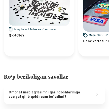
Maqolalar / To'lov va o'tkazmalar
QR-to'lov
Maqolalar / To'
Bank kartasi n
Ko‘p beriladigan savollar
Omonat mablag'larimni qarindoshlarimga
vasiyat qilib qoldirsam bo'ladimi?