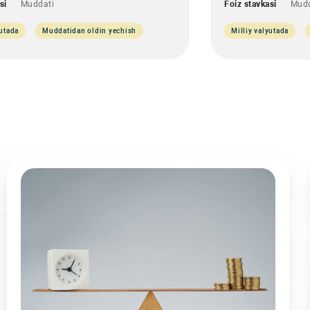
si
Muddati
Foiz stavkasi
Mudd
yutada
Muddatidan oldin yechish
Milliy valyutada