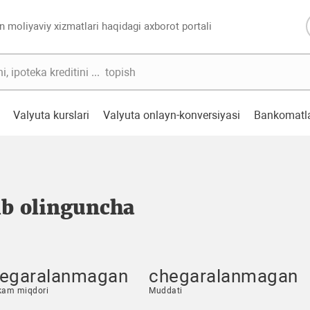
n moliyaviy xizmatlari haqidagi axborot portali
Valyuta kurslari
Valyuta onlayn-konversiyasi
Bankomatl
ib olinguncha
egaralanmagan
chegaralanmagan
kam miqdori
Muddati