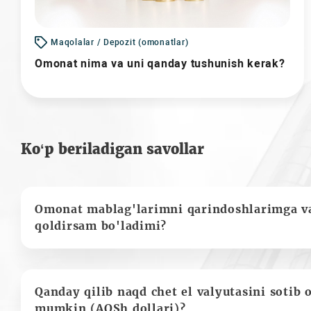
Maqolalar / Depozit (omonatlar)
Omonat nima va uni qanday tushunish kerak?
Ko‘p beriladigan savollar
Omonat mablag'larimni qarindoshlarimga va
qoldirsam bo'ladimi?
Qanday qilib naqd chet el valyutasini sotib 
mumkin (AQSh dollari)?