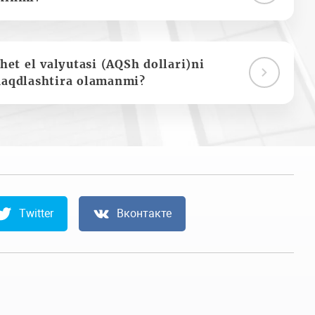
het el valyutasi (AQSh dollari)ni
naqdlashtira olamanmi?
Twitter
Вконтакте