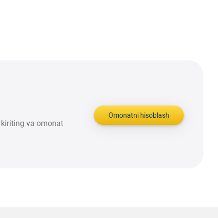
Omonatni hisoblash
kiriting va omonat