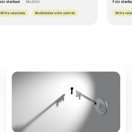
oiz stavkasi
Muddati
Foiz stavka
Milliy valyutada
Muddatidan oldin yechish
Milliy val