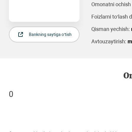
Omonatni ochish 
Foizlarni to‘lash d
Qisman yechish:
Bankning saytiga o‘tish
Avtouzaytirish:
m
Om
0