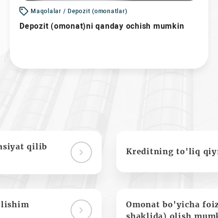
Maqolalar / Depozit (omonatlar)
Depozit (omonat)ni qanday ochish mumkin
siyat qilib
Kreditning to'liq qi
olishim
Omonat bo'yicha foi
shaklida) olish mum