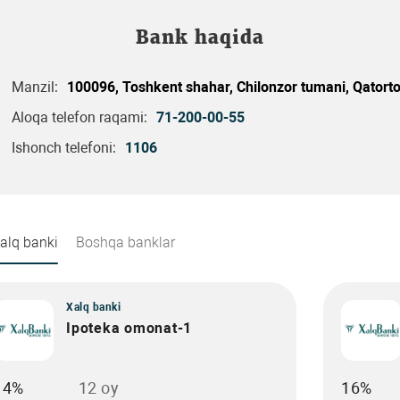
Bank haqida
Manzil:
100096, Toshkent shahar, Chilonzor tumani, Qatorto
Aloqa telefon raqami:
71-200-00-55
Ishonch telefoni:
1106
alq banki
Boshqa banklar
Xalq banki
Ipoteka omonat-1
14%
12 oy
16%