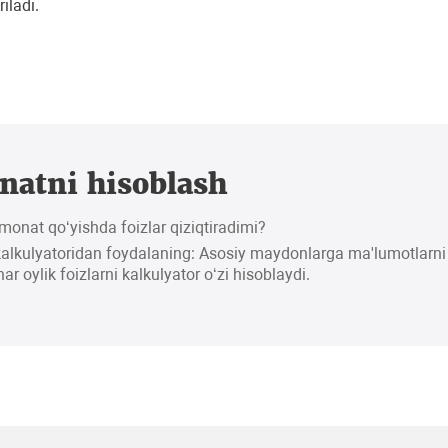
iladi.
atni hisoblash
onat qo‘yishda foizlar qiziqtiradimi?
lkulyatoridan foydalaning: Asosiy maydonlarga ma'lumotlarni 
ar oylik foizlarni kalkulyator o‘zi hisoblaydi.