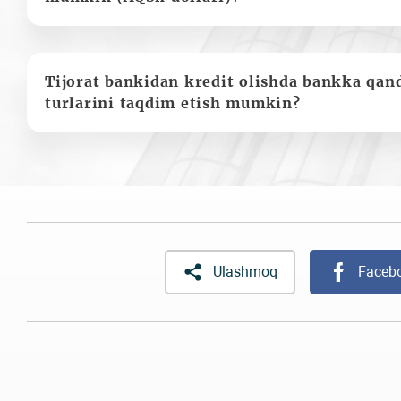
Tijorat bankidan kredit olishda bankka qan
turlarini taqdim etish mumkin?
Ulashmoq
Faceb