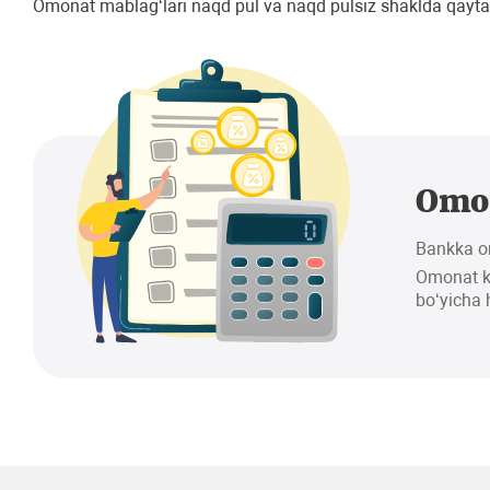
Omonat mablag‘lari naqd pul va naqd pulsiz shaklda qaytar
Omon
Bankka om
Omonat ka
bo‘yicha h