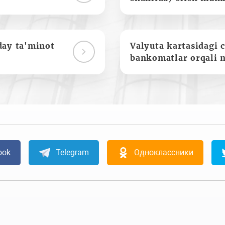
day ta'minot
Valyuta kartasidagi c
bankomatlar orqali 
ook
Telegram
Одноклассники