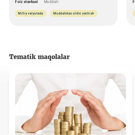
Foiz stavkasi
Muddati
F
Milliy valyutada
Muddatidan oldin yechish
Tematik maqolalar