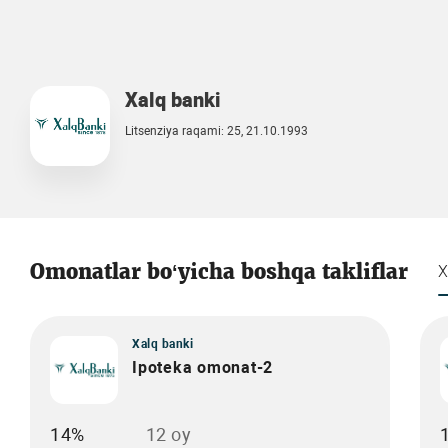
Xalq banki
Litsenziya raqami: 25, 21.10.1993
Omonatlar bo‘yicha boshqa takliflar
X
Xalq banki
Ipoteka omonat-2
14%
12 oy