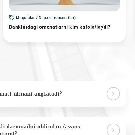
Maqolalar / Depozit (omonatlar)
Banklardagi omonatlarni kim kafolatlaydi?
ymati nimani anglatadi?
zli daromadni oldindan (avans
kinmi?