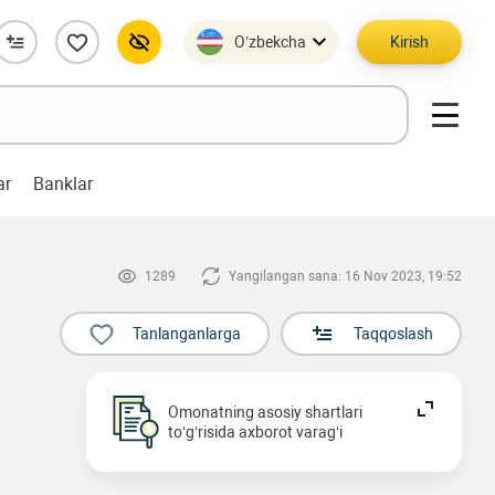
O’zbekcha
Kirish
ar
Banklar
1289
Yangilangan sana: 16 Nov 2023, 19:52
Tanlanganlarga
Taqqoslash
Omonatning asosiy shartlari
to‘g‘risida axborot varag‘i