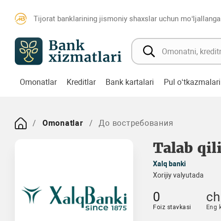
Tijorat banklarining jismoniy shaxslar uchun mo‘ljallanga
Omonatlar
Kreditlar
Bank kartalari
Pul o‘tkazmalari
Omonatlar
До востребования
Talab qil
Xalq banki
Xorijiy valyutada
0
ch
Foiz stavkasi
Eng 