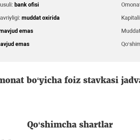
usuli:
bank ofisi
Omonat 
avriyligi:
muddat oxirida
Kapitali
mavjud emas
Muddati
avjud emas
Qo‘shim
onat bo‘yicha foiz stavkasi jadv
Qo‘shimcha shartlar