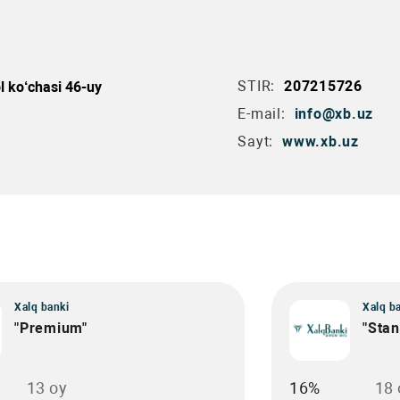
STIR:
207215726
l ko‘chasi 46-uy
E-mail:
info@xb.uz
Sayt:
www.xb.uz
Xalq banki
Xalq b
"Premium"
"Stan
13 oy
16%
18 