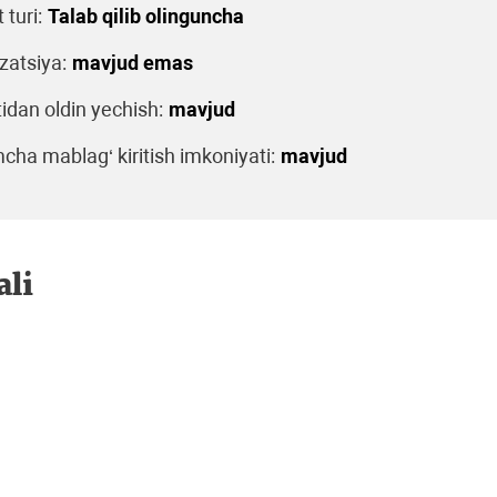
turi:
Talab qilib olinguncha
zatsiya:
mavjud emas
dan oldin yechish:
mavjud
cha mablag‘ kiritish imkoniyati:
mavjud
ali