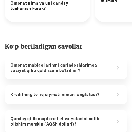
mumkin
Omonat nima va uni qanday
tushunish kerak?
Ko‘p beriladigan savollar
Omonat mablag'larimni qarindoshlarimga
vasiyat qilib qoldirsam bo'ladimi?
Kreditning to'liq qiymati nimani anglatadi?
Qanday qilib naqd chet el valyutasini sotib
olishim mumkin (AQSh dollari)?