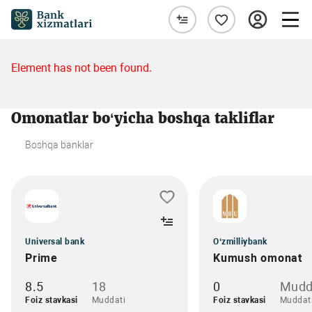
Element has not been found.
Omonatlar bo‘yicha boshqa takliflar
Boshqa banklar
Universal bank
O‘zmilliybank
Prime
Kumush omonat
8.5
18
0
Mudd
Foiz stavkasi
Muddati
Foiz stavkasi
Muddat