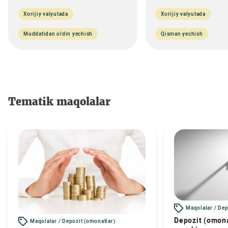
Xorijiy valyutada
Xorijiy valyutada
Muddatidan oldin yechish
Qisman yechish
Tematik maqolalar
Maqolalar / Dep
Depozit (omona
Maqolalar / Depozit (omonatlar)