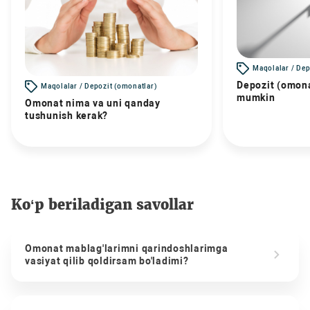
Maqolalar / Dep
Depozit (omona
Maqolalar / Depozit (omonatlar)
mumkin
Omonat nima va uni qanday
tushunish kerak?
Ko‘p beriladigan savollar
Omonat mablag'larimni qarindoshlarimga
vasiyat qilib qoldirsam bo'ladimi?