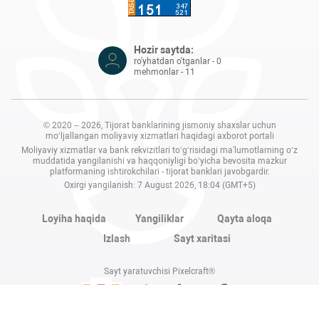
Hozir saytda:
ro'yhatdan o'tganlar - 0
mehmonlar - 11
© 2020 – 2026, Tijorat banklarining jismoniy shaxslar uchun
mo‘ljallangan moliyaviy xizmatlari haqidagi axborot portali
Moliyaviy xizmatlar va bank rekvizitlari to‘g‘risidagi ma'lumotlarning o‘z
muddatida yangilanishi va haqqoniyligi bo‘yicha bevosita mazkur
platformaning ishtirokchilari - tijorat banklari javobgardir.
Oxirgi yangilanish: 7 August 2026, 18:04 (GMT+5)
Loyiha haqida
Yangiliklar
Qayta aloqa
Izlash
Sayt xaritasi
Sayt yaratuvchisi Pixelcraft®