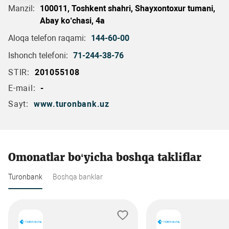
Manzil:
100011, Toshkent shahri, Shayxontoxur tumani,
Abay ko‘chasi, 4a
Aloqa telefon raqami:
144-60-00
Ishonch telefoni:
71-244-38-76
STIR:
201055108
E-mail:
-
Sayt:
www.turonbank.uz
Omonatlar bo‘yicha boshqa takliflar
Turonbank
Boshqa banklar