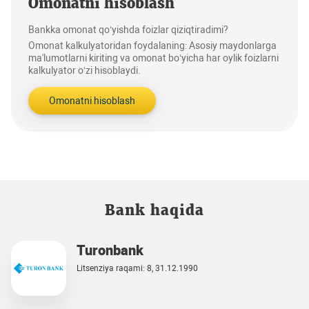
Omonatni hisoblash
Bankka omonat qo‘yishda foizlar qiziqtiradimi?
Omonat kalkulyatoridan foydalaning: Asosiy maydonlarga
ma'lumotlarni kiriting va omonat bo‘yicha har oylik foizlarni
kalkulyator o‘zi hisoblaydi.
Omonatni hisoblash
Bank haqida
Turonbank
Litsenziya raqami: 8, 31.12.1990