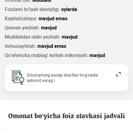
Omonat turi:
Muddatli
Foizlarni to‘lash davriyligi:
oylarda
Kapitalizatsiya:
mavjud emas
Qisman yechish:
mavjud
Muddatidan oldin yechish:
mavjud
Avtouzaytirish:
mavjud emas
Qo‘shimcha mablag‘ kiritish imkoniyati:
mavjud
Omonatning asosiy shartlari to‘g‘risida
axborot varag‘i
Omonat bo‘yicha foiz stavkasi jadvali
-