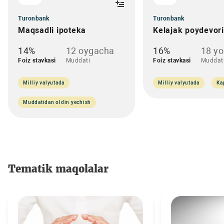
Turonbank
Turonbank
Maqsadli ipoteka
Kelajak poydevori
14%
12 oygacha
16%
18 y
Foiz stavkasi
Muddati
Foiz stavkasi
Muddat
Milliy valyutada
Milliy valyutada
Ka
Muddatidan oldin yechish
Tematik maqolalar