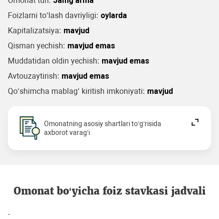
Omonat turi:
Jamg‘arma
Foizlarni to‘lash davriyligi:
oylarda
Kapitalizatsiya:
mavjud
Qisman yechish:
mavjud emas
Muddatidan oldin yechish:
mavjud emas
Avtouzaytirish:
mavjud emas
Qo‘shimcha mablag‘ kiritish imkoniyati:
mavjud
Omonatning asosiy shartlari to‘g‘risida
axborot varag‘i
Omonat bo‘yicha foiz stavkasi jadvali
-