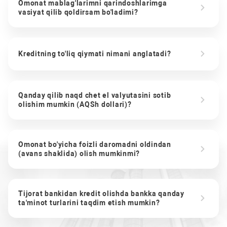
Omonat mablag'larimni qarindoshlarimga
vasiyat qilib qoldirsam bo'ladimi?
Kreditning to'liq qiymati nimani anglatadi?
Qanday qilib naqd chet el valyutasini sotib
olishim mumkin (AQSh dollari)?
Omonat bo'yicha foizli daromadni oldindan
(avans shaklida) olish mumkinmi?
Tijorat bankidan kredit olishda bankka qanday
ta'minot turlarini taqdim etish mumkin?