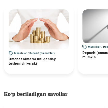
Maqolalar / Dep
Depozit (omona
Maqolalar / Depozit (omonatlar)
mumkin
Omonat nima va uni qanday
tushunish kerak?
Ko‘p beriladigan savollar