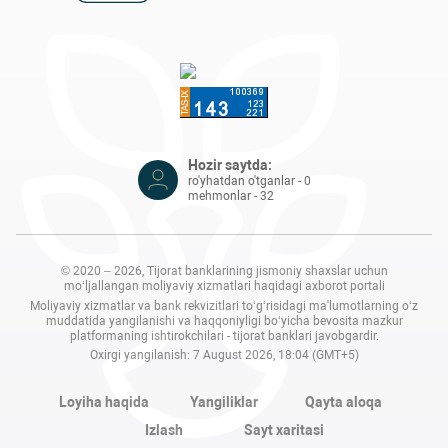
Hozir saytda:
ro'yhatdan o'tganlar - 0
mehmonlar - 32
© 2020 – 2026, Tijorat banklarining jismoniy shaxslar uchun
mo‘ljallangan moliyaviy xizmatlari haqidagi axborot portali
Moliyaviy xizmatlar va bank rekvizitlari to‘g‘risidagi ma'lumotlarning o‘z
muddatida yangilanishi va haqqoniyligi bo‘yicha bevosita mazkur
platformaning ishtirokchilari - tijorat banklari javobgardir.
Oxirgi yangilanish: 7 August 2026, 18:04 (GMT+5)
Loyiha haqida
Yangiliklar
Qayta aloqa
Izlash
Sayt xaritasi