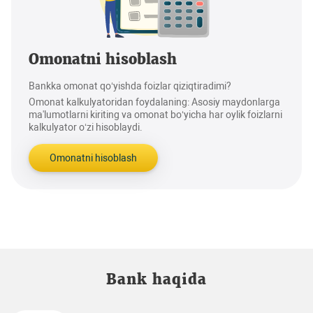
Omonatni hisoblash
Bankka omonat qo‘yishda foizlar qiziqtiradimi?
Omonat kalkulyatoridan foydalaning: Asosiy maydonlarga
ma'lumotlarni kiriting va omonat bo‘yicha har oylik foizlarni
kalkulyator o‘zi hisoblaydi.
Omonatni hisoblash
Bank haqida