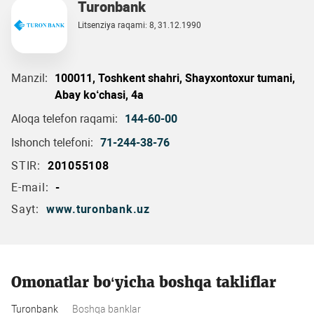
Turonbank
Litsenziya raqami: 8, 31.12.1990
Manzil:
100011, Toshkent shahri, Shayxontoxur tumani,
Abay ko‘chasi, 4a
Aloqa telefon raqami:
144-60-00
Ishonch telefoni:
71-244-38-76
STIR:
201055108
E-mail:
-
Sayt:
www.turonbank.uz
Omonatlar bo‘yicha boshqa takliflar
Turonbank
Boshqa banklar