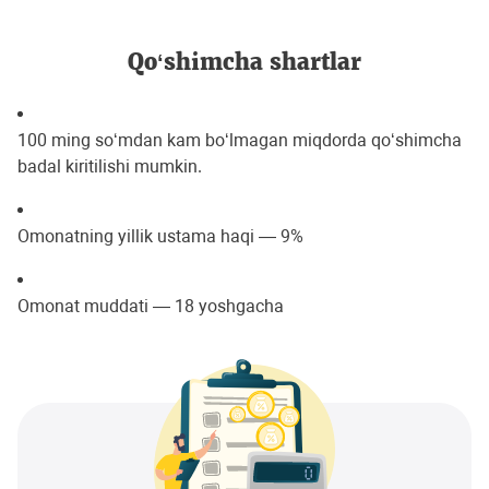
Qo‘shimcha shartlar
100 ming so‘mdan kam bo‘lmagan miqdorda qo‘shimcha
badal kiritilishi mumkin.
Omonatning yillik ustama haqi — 9%
Omonat muddati — 18 yoshgacha