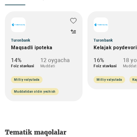
Turonbank
Turonbank
Maqsadli ipoteka
Kelajak poydevori
14%
12 oygacha
16%
18 y
Foiz stavkasi
Muddati
Foiz stavkasi
Muddat
Milliy valyutada
Milliy valyutada
Ka
Muddatidan oldin yechish
Tematik maqolalar