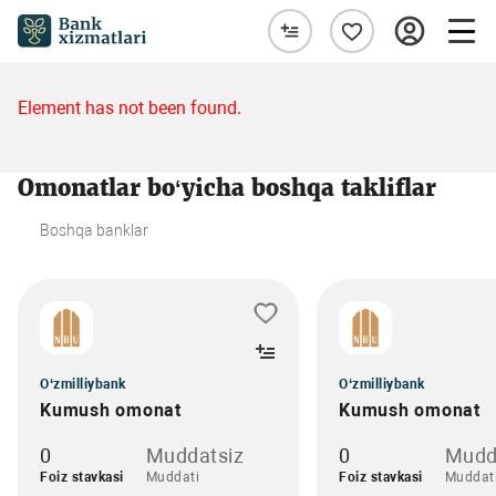
Element has not been found.
Omonatlar bo‘yicha boshqa takliflar
Boshqa banklar
O‘zmilliybank
O‘zmilliybank
Kumush omonat
Kumush omonat
0
Muddatsiz
0
Mudd
Foiz stavkasi
Muddati
Foiz stavkasi
Muddat