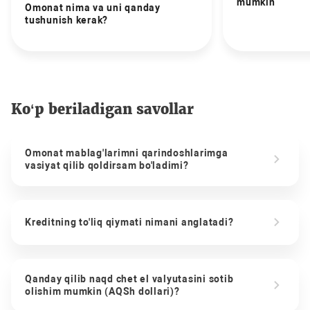
mumkin
Omonat nima va uni qanday
tushunish kerak?
Ko‘p beriladigan savollar
Omonat mablag'larimni qarindoshlarimga
vasiyat qilib qoldirsam bo'ladimi?
Kreditning to'liq qiymati nimani anglatadi?
Qanday qilib naqd chet el valyutasini sotib
olishim mumkin (AQSh dollari)?