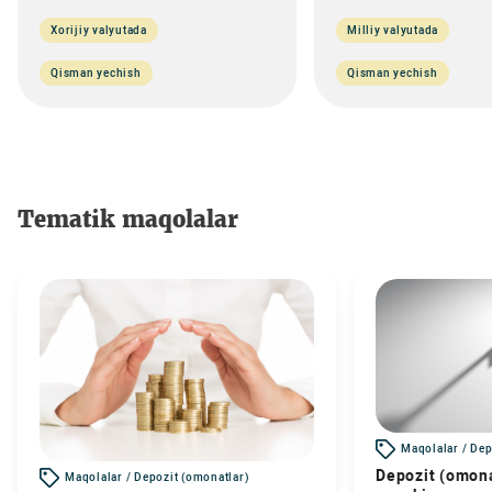
Xorijiy valyutada
Milliy valyutada
Qisman yechish
Qisman yechish
Tematik maqolalar
Maqolalar / Dep
Depozit (omona
Maqolalar / Depozit (omonatlar)