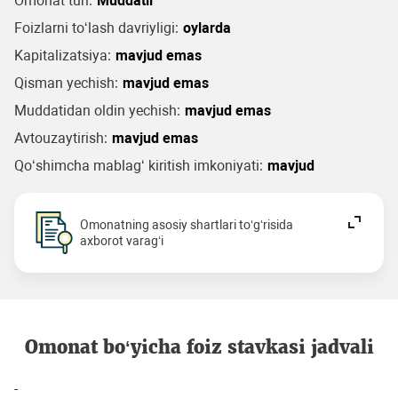
Omonat turi:
Muddatli
Foizlarni to‘lash davriyligi:
oylarda
Kapitalizatsiya:
mavjud emas
Qisman yechish:
mavjud emas
Muddatidan oldin yechish:
mavjud emas
Avtouzaytirish:
mavjud emas
Qo‘shimcha mablag‘ kiritish imkoniyati:
mavjud
Omonatning asosiy shartlari to‘g‘risida
axborot varag‘i
Omonat bo‘yicha foiz stavkasi jadvali
-