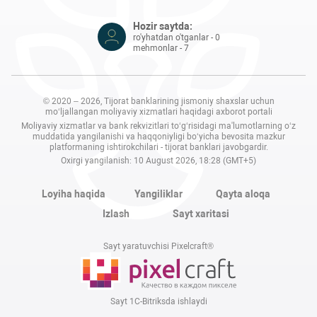
Hozir saytda:
ro'yhatdan o'tganlar - 0
mehmonlar - 7
© 2020 – 2026, Tijorat banklarining jismoniy shaxslar uchun
mo‘ljallangan moliyaviy xizmatlari haqidagi axborot portali
Moliyaviy xizmatlar va bank rekvizitlari to‘g‘risidagi ma'lumotlarning o‘z
muddatida yangilanishi va haqqoniyligi bo‘yicha bevosita mazkur
platformaning ishtirokchilari - tijorat banklari javobgardir.
Oxirgi yangilanish: 10 August 2026, 18:28 (GMT+5)
Loyiha haqida
Yangiliklar
Qayta aloqa
Izlash
Sayt xaritasi
Sayt yaratuvchisi Pixelcraft®
Sayt 1C-Bitriksda ishlaydi