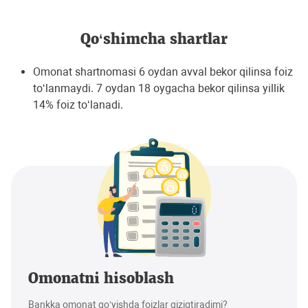
Qo‘shimcha shartlar
Omonat shartnomasi 6 oydan avval bekor qilinsa foiz
to‘lanmaydi. 7 oydan 18 oygacha bekor qilinsa yillik
14% foiz to‘lanadi.
Omonatni hisoblash
Bankka omonat qo‘yishda foizlar qiziqtiradimi?