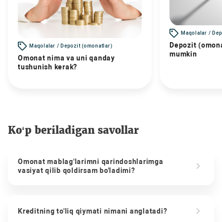
Maqolalar / Dep
Depozit (omona
Maqolalar / Depozit (omonatlar)
mumkin
Omonat nima va uni qanday
tushunish kerak?
Ko‘p beriladigan savollar
Omonat mablag'larimni qarindoshlarimga
vasiyat qilib qoldirsam bo'ladimi?
Kreditning to'liq qiymati nimani anglatadi?