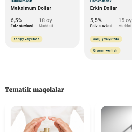
Hamkorbank
Hamkorbank
Maksimum Dollar
Erkin Dollar
6,5%
18 oy
5,5%
15 oy
Foiz stavkasi
Muddati
Foiz stavkasi
Muddat
Xorijiy valyutada
Xorijiy valyutada
Qisman yechish
Tematik maqolalar