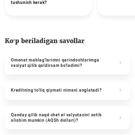
tushunish kerak?
Ko‘p beriladigan savollar
Omonat mablag'larimni qarindoshlarimga
vasiyat qilib qoldirsam bo'ladimi?
Kreditning to'liq qiymati nimani anglatadi?
Qanday qilib naqd chet el valyutasini sotib
olishim mumkin (AQSh dollari)?