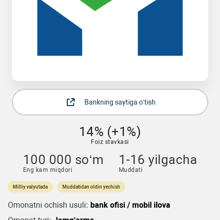
Bankning saytiga o‘tish
14% (+1%)
Foiz stavkasi
100 000 so‘m
1-16 yilgacha
Eng kam miqdori
Muddati
Milliy valyutada
Muddatidan oldin yechish
Omonatni ochish usuli:
bank ofisi / mobil ilova