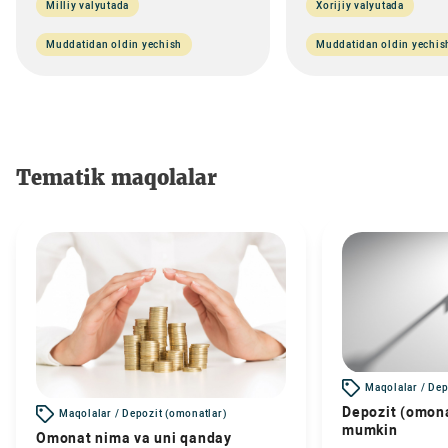
Milliy valyutada
Xorijiy valyutada
Muddatidan oldin yechish
Muddatidan oldin yechis
Tematik maqolalar
Maqolalar / Dep
Depozit (omona
Maqolalar / Depozit (omonatlar)
mumkin
Omonat nima va uni qanday