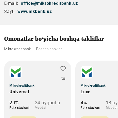
E-mail:
office@mikrokreditbank.uz
Sayt:
www.mkbank.uz
Omonatlar bo‘yicha boshqa takliflar
Mikrokreditbank
Boshqa banklar
Mikrokreditbank
Mikrokreditbank
Universal
Luxe
20%
24 oygacha
4%
18 o
Foiz stavkasi
Muddati
Foiz stavkasi
Muddat