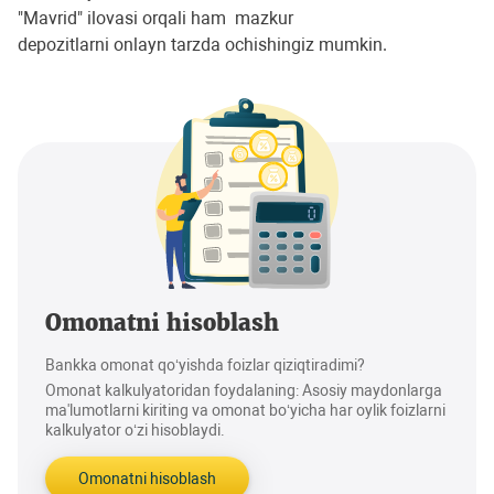
"Мavrid" ilovasi orqali ham mazkur
depozitlarni onlayn tarzda ochishingiz mumkin.
Omonatni hisoblash
Bankka omonat qo‘yishda foizlar qiziqtiradimi?
Omonat kalkulyatoridan foydalaning: Asosiy maydonlarga
ma'lumotlarni kiriting va omonat bo‘yicha har oylik foizlarni
kalkulyator o‘zi hisoblaydi.
Omonatni hisoblash