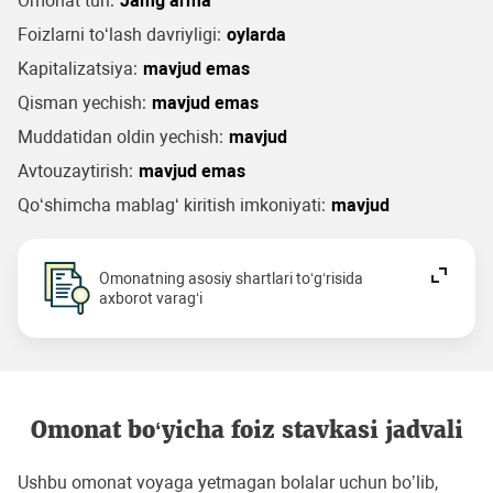
Omonat turi:
Jamg‘arma
Foizlarni to‘lash davriyligi:
oylarda
Kapitalizatsiya:
mavjud emas
Qisman yechish:
mavjud emas
Muddatidan oldin yechish:
mavjud
Avtouzaytirish:
mavjud emas
Qo‘shimcha mablag‘ kiritish imkoniyati:
mavjud
Omonatning asosiy shartlari to‘g‘risida
axborot varag‘i
Omonat bo‘yicha foiz stavkasi jadvali
Ushbu omonat voyaga yetmagan bolalar uchun boʼlib,