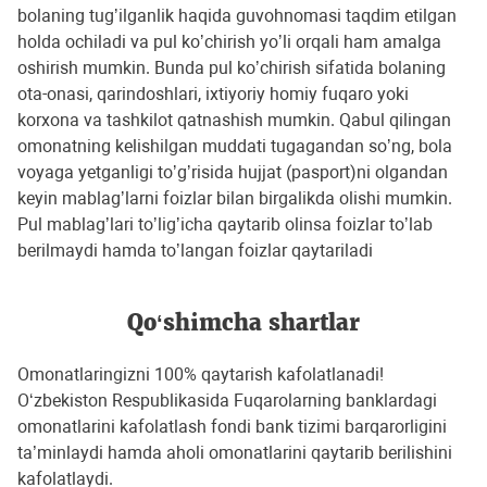
bolaning tugʼilganlik haqida guvohnomasi taqdim etilgan
holda ochiladi va pul koʼchirish yoʼli orqali ham amalga
oshirish mumkin. Bunda pul koʼchirish sifatida bolaning
ota-onasi, qarindoshlari, ixtiyoriy homiy fuqaro yoki
korxona va tashkilot qatnashish mumkin. Qabul qilingan
omonatning kelishilgan muddati tugagandan soʼng, bola
voyaga yetganligi toʼgʼrisida hujjat (pasport)ni olgandan
keyin mablagʼlarni foizlar bilan birgalikda olishi mumkin.
Pul mablagʼlari toʼligʼicha qaytarib olinsa foizlar toʼlab
berilmaydi hamda toʼlangan foizlar qaytariladi
Qo‘shimcha shartlar
Omonatlaringizni 100% qaytarish kafolatlanadi!
O‘zbekiston Respublikasida Fuqarolarning banklardagi
omonatlarini kafolatlash fondi bank tizimi barqarorligini
ta’minlaydi hamda aholi omonatlarini qaytarib berilishini
kafolatlaydi.