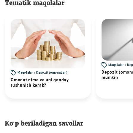
Tematik maqolalar
Maqolalar / Dep
Depozit (omona
Maqolalar / Depozit (omonatlar)
mumkin
Omonat nima va uni qanday
tushunish kerak?
Ko‘p beriladigan savollar