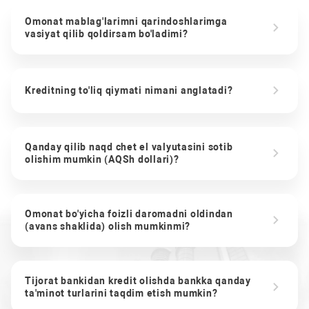
Omonat mablag'larimni qarindoshlarimga
vasiyat qilib qoldirsam bo'ladimi?
Kreditning to'liq qiymati nimani anglatadi?
Qanday qilib naqd chet el valyutasini sotib
olishim mumkin (AQSh dollari)?
Omonat bo'yicha foizli daromadni oldindan
(avans shaklida) olish mumkinmi?
Tijorat bankidan kredit olishda bankka qanday
ta'minot turlarini taqdim etish mumkin?