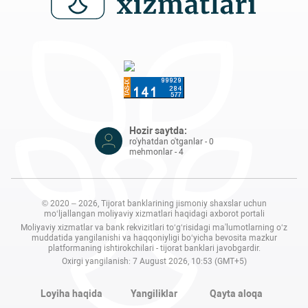
Hozir saytda:
ro'yhatdan o'tganlar - 0
mehmonlar - 4
© 2020 – 2026, Tijorat banklarining jismoniy shaxslar uchun
mo‘ljallangan moliyaviy xizmatlari haqidagi axborot portali
Moliyaviy xizmatlar va bank rekvizitlari to‘g‘risidagi ma'lumotlarning o‘z
muddatida yangilanishi va haqqoniyligi bo‘yicha bevosita mazkur
platformaning ishtirokchilari - tijorat banklari javobgardir.
Oxirgi yangilanish: 7 August 2026, 10:53 (GMT+5)
Loyiha haqida
Yangiliklar
Qayta aloqa