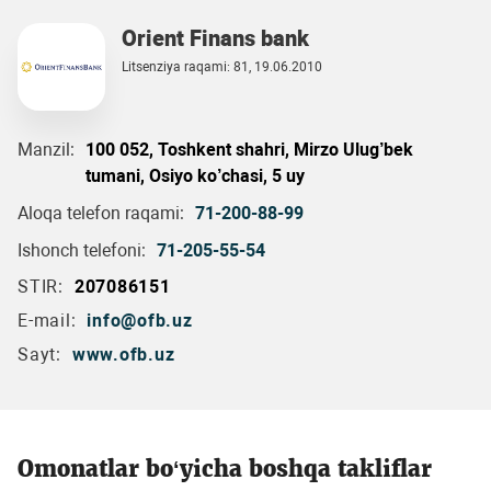
Orient Finans bank
Litsenziya raqami: 81, 19.06.2010
Manzil:
100 052, Toshkent shahri, Mirzo Ulug’bek
tumani, Osiyo ko’chasi, 5 uy
Aloqa telefon raqami:
71-200-88-99
Ishonch telefoni:
71-205-55-54
STIR:
207086151
E-mail:
info@ofb.uz
Sayt:
www.ofb.uz
Omonatlar bo‘yicha boshqa takliflar