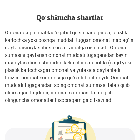
Qo‘shimcha shartlar
Omonatga pul mablag‘i qabul qilish naqd pulda, plastik
kartochka yoki boshqa muddati tuggan omonat mablag‘ini
qayta rasmiylashtirish orqali amalga oshiriladi. Omonat
sumasini qaytarish omonat muddati tugaganidan keyin
rasmiylashtirish shartidan kelib chiqqan holda (naqd yoki
plastik kartochkaga) omonat valyutasida qaytariladi.
Foizlar omonat summasiga qo‘shib borilmaydi. Omonat
muddati tugaganidan so‘ng omonat summasi talab qilib
olinmagan taqdirda, omonat summasi talab qilib
olinguncha omonatlar hisobraqamiga o‘tkaziladi.