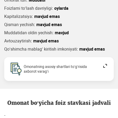
Omonat turi:
Muddatli
Foizlarni to‘lash davriyligi:
oylarda
Kapitalizatsiya:
mavjud emas
Qisman yechish:
mavjud emas
Muddatidan oldin yechish:
mavjud
Avtouzaytirish:
mavjud emas
Qo‘shimcha mablag‘ kiritish imkoniyati:
mavjud emas
Omonatning asosiy shartlari to‘g‘risida
axborot varag‘i
Omonat bo‘yicha foiz stavkasi jadvali
-