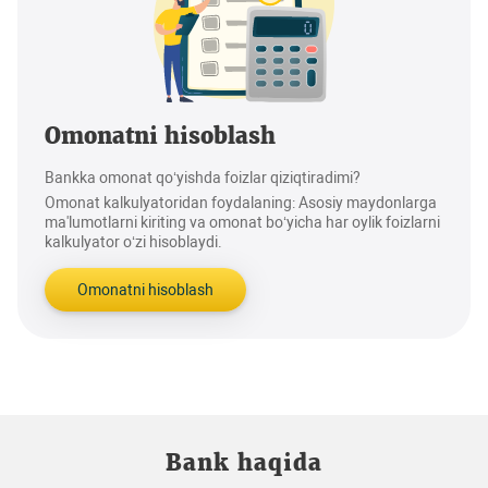
Omonatni hisoblash
Bankka omonat qo‘yishda foizlar qiziqtiradimi?
Omonat kalkulyatoridan foydalaning: Asosiy maydonlarga
ma'lumotlarni kiriting va omonat bo‘yicha har oylik foizlarni
kalkulyator o‘zi hisoblaydi.
Omonatni hisoblash
Bank haqida