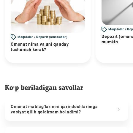
Maqolalar / Dep
Depozit (omona
Maqolalar / Depozit (omonatlar)
mumkin
Omonat nima va uni qanday
tushunish kerak?
Ko‘p beriladigan savollar
Omonat mablag'larimni qarindoshlarimga
vasiyat qilib qoldirsam bo'ladimi?