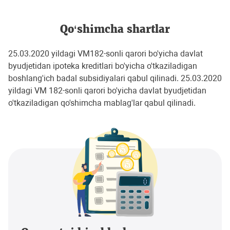
Qo‘shimcha shartlar
25.03.2020 yildagi VM182-sonli qarori bo'yicha davlat
byudjetidan ipoteka kreditlari bo'yicha o'tkaziladigan
boshlang'ich badal subsidiyalari qabul qilinadi. 25.03.2020
yildagi VM 182-sonli qarori bo'yicha davlat byudjetidan
o'tkaziladigan qo'shimcha mablag'lar qabul qilinadi.