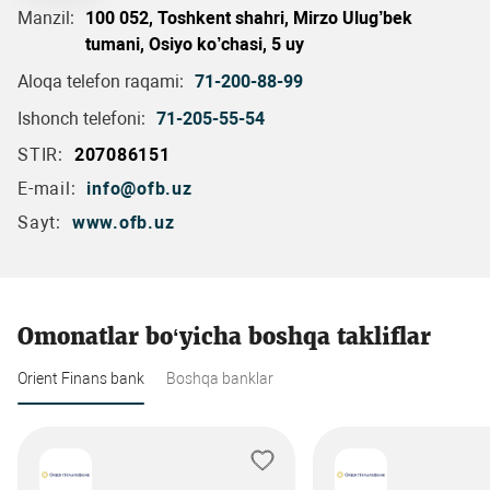
Manzil:
100 052, Toshkent shahri, Mirzo Ulug’bek
tumani, Osiyo ko’chasi, 5 uy
Aloqa telefon raqami:
71-200-88-99
Ishonch telefoni:
71-205-55-54
STIR:
207086151
E-mail:
info@ofb.uz
Sayt:
www.ofb.uz
Omonatlar bo‘yicha boshqa takliflar
Orient Finans bank
Boshqa banklar