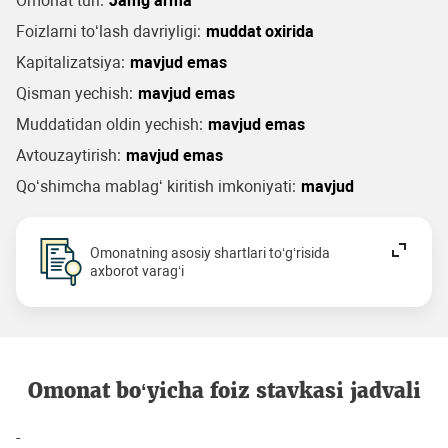
Omonat turi:
Jamg‘arma
Foizlarni to‘lash davriyligi:
muddat oxirida
Kapitalizatsiya:
mavjud emas
Qisman yechish:
mavjud emas
Muddatidan oldin yechish:
mavjud emas
Avtouzaytirish:
mavjud emas
Qo‘shimcha mablag‘ kiritish imkoniyati:
mavjud
Omonatning asosiy shartlari to‘g‘risida
axborot varag‘i
Omonat bo‘yicha foiz stavkasi jadvali
-