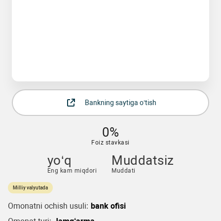
Bankning saytiga o‘tish
0%
Foiz stavkasi
yo‘q
Muddatsiz
Eng kam miqdori
Muddati
Milliy valyutada
Omonatni ochish usuli:
bank ofisi