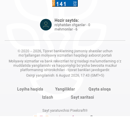
Hozir saytda:
ro'yhatdan o'tganlar - 0
mehmonlar - 6
© 2020 – 2026, Tijorat banklarining jismoniy shaxslar uchun
mo‘ljallangan moliyaviy xizmatlari haqidagi axborot portali
Moliyaviy xizmatlar va bank rekvizitlari to‘g‘risidagi ma'lumotlarning o‘z
muddatida yangilanishi va haqqoniyligi bo‘yicha bevosita mazkur
platformaning ishtirokchilari - tijorat banklari javobgardir.
Oxirgi yangilanish: 6 August 2026, 17:43 (GMT+5)
Loyiha haqida
Yangiliklar
Qayta aloqa
Izlash
Sayt xaritasi
Sayt yaratuvchisi Pixelcraft®