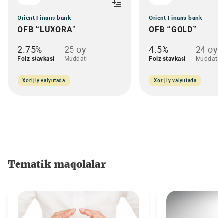
Orient Finans bank
Orient Finans bank
OFB “LUXORA”
OFB “GOLD”
2.75%
25 oy
4.5%
24 oy
Foiz stavkasi
Muddati
Foiz stavkasi
Muddat
Xorijiy valyutada
Xorijiy valyutada
Tematik maqolalar