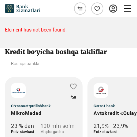
Element has not been found.
Kredit bo‘yicha boshqa takliflar
Boshqa banklar
O‘zsanoatqurilishbank
Garant bank
MikroMadad
Avtokredit «Qula
23 % dan
100 mln so‘m
21,9% - 23,9%
Foiz stavkasi
Miqdorgacha
Foiz stavkasi