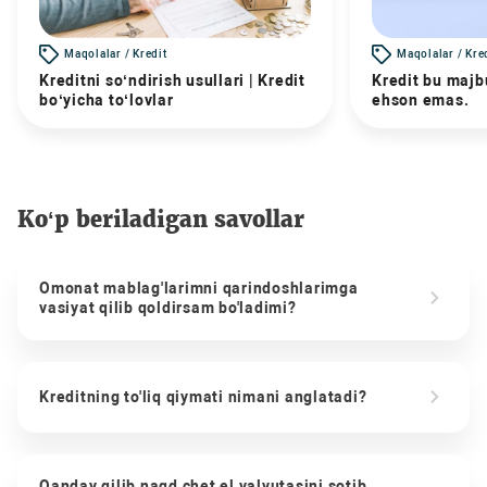
Maqolalar / Kredit
Maqolalar / Kre
Kreditni so‘ndirish usullari | Kredit
Kredit bu majbu
bo‘yicha to‘lovlar
ehson emas.
Ko‘p beriladigan savollar
Omonat mablag'larimni qarindoshlarimga
vasiyat qilib qoldirsam bo'ladimi?
Kreditning to'liq qiymati nimani anglatadi?
Qanday qilib naqd chet el valyutasini sotib