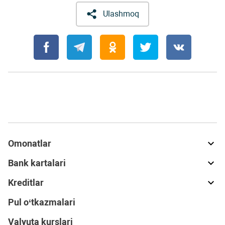
Ulashmoq
Omonatlar
Bank kartalari
Kreditlar
Pul o‘tkazmalari
Valyuta kurslari