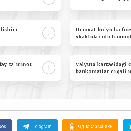
olishim
Omonat bo'yicha foi
shaklida) olish mum
day ta'minot
Valyuta kartasidagi c
bankomatlar orqali 
ook
Telegram
Одноклассники