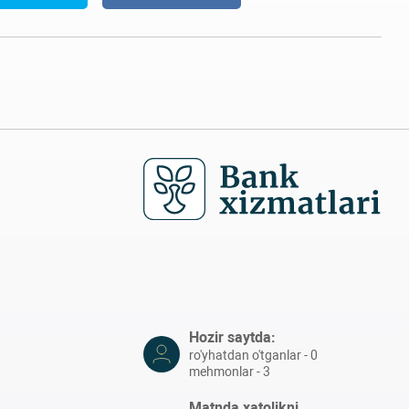
Hozir saytda:
ro'yhatdan o'tganlar - 0
mehmonlar - 3
Matnda xatolikni