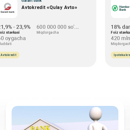
Garant bank
Avtokredit «Qulay Avto»
21,9% - 23,9%
600 000 000 so'...
18% da
oiz stavkasi
Miqdorgacha
Foiz stavka
60 oygacha
420 mln
uddati
Miqdorgac
Avtokredit
Ipoteka kre