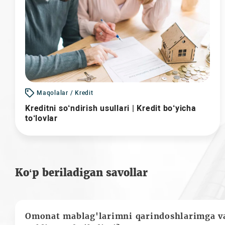
Maqolalar / Kredit
Kreditni so‘ndirish usullari | Kredit bo‘yicha
to‘lovlar
Ko‘p beriladigan savollar
Omonat mablag'larimni qarindoshlarimga va