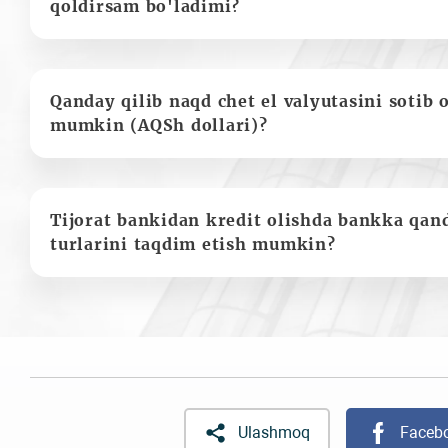
qoldirsam bo'ladimi?
Qanday qilib naqd chet el valyutasini sotib 
mumkin (AQSh dollari)?
Tijorat bankidan kredit olishda bankka qan
turlarini taqdim etish mumkin?
Ulashmoq
Faceb