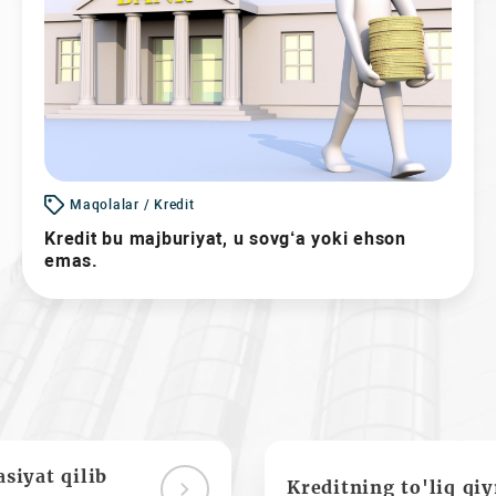
Maqolalar / Kredit
Kredit bu majburiyat, u sovg‘a yoki ehson
emas.
siyat qilib
Kreditning to'liq qi