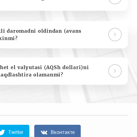
zli daromadni oldindan (avans
kinmi?
het el valyutasi (AQSh dollari)ni
naqdlashtira olamanmi?
Twitter
Вконтакте