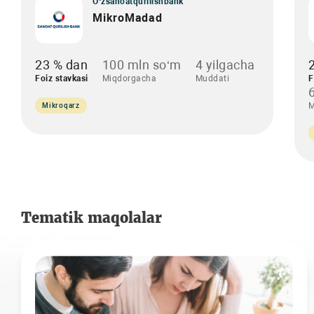
O‘zsanoatqurilishbank
MikroMadad
23 % dan
100 mln so‘m
4 yilgacha
Foiz stavkasi
Miqdorgacha
Muddati
F
M
Mikroqarz
Tematik maqolalar