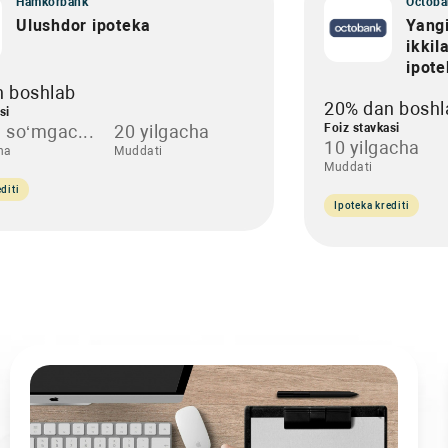
Hamkorbank
Octoba
Ulushdor ipoteka
Yangi
ikkil
ipot
n boshlab
20% dan boshl
si
 so‘mgac...
20 yilgacha
Foiz stavkasi
10 yilgacha
ha
Muddati
Muddati
diti
Ipoteka krediti