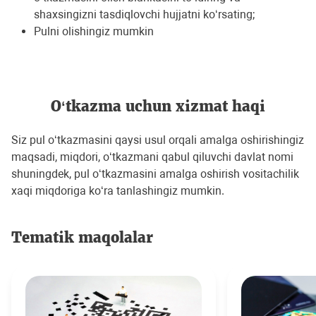
shаxsingizni tаsdiqlovchi hujjаtni ko‘rsаting;
Pulni olishingiz mumkin
O‘tkazma uchun хizmat haqi
Siz pul o‘tkazmasini qaysi usul orqali amalga oshirishingiz
maqsadi, miqdori, o‘tkazmani qabul qiluvchi davlat nomi
shuningdek, pul o‘tkazmasini amalga oshirish vositachilik
xaqi miqdoriga ko‘ra tanlashingiz mumkin.
Tematik maqolalar