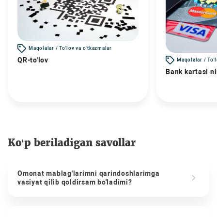
Maqolalar / To'lov va o'tkazmalar
QR-to'lov
Maqolalar / To'
Bank kartasi n
Ko‘p beriladigan savollar
Omonat mablag'larimni qarindoshlarimga
vasiyat qilib qoldirsam bo'ladimi?