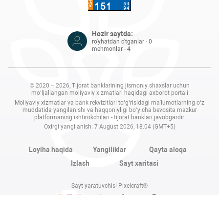
Hozir saytda:
ro'yhatdan o'tganlar - 0
mehmonlar - 4
© 2020 – 2026, Tijorat banklarining jismoniy shaxslar uchun
mo‘ljallangan moliyaviy xizmatlari haqidagi axborot portali
Moliyaviy xizmatlar va bank rekvizitlari to‘g‘risidagi ma'lumotlarning o‘z
muddatida yangilanishi va haqqoniyligi bo‘yicha bevosita mazkur
platformaning ishtirokchilari - tijorat banklari javobgardir.
Oxirgi yangilanish: 7 August 2026, 18:04 (GMT+5)
Loyiha haqida
Yangiliklar
Qayta aloqa
Izlash
Sayt xaritasi
Sayt yaratuvchisi Pixelcraft®