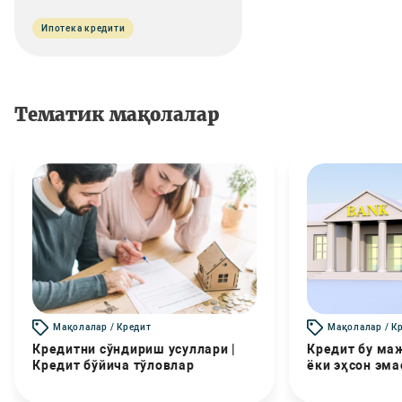
Ипотека кредити
Тематик мақолалар
Мақолалар / Кредит
Мақолалар / К
Кредитни сўндириш усуллари |
Кредит бу маж
Кредит бўйича тўловлар
ёки эҳсон эма