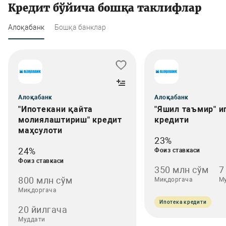
Кредит бўйича бошқа таклифлар
Алоқабанк
Бошқа банклар
Алоқабанк
Алоқабанк
"Ипотекани қайта
"Яшил таъмир" и
молиялаштириш" кредит
кредити
маҳсулоти
23%
24%
Фоиз ставкаси
Фоиз ставкаси
350 млн сўм
7
800 млн сўм
Миқдоргача
М
Миқдоргача
Ипотека кредити
20 йилгача
Муддати