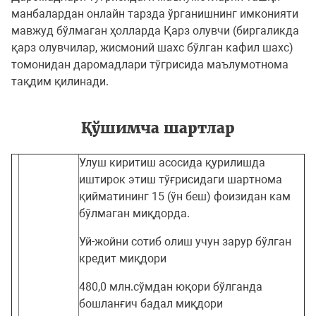
манбалардан онлайн тарзда ўрганишнинг имконияти
мавжуд бўлмаган ҳолларда Қарз олувчи (биргаликда
қарз олувчилар, жисмоний шахс бўлган кафил шахс)
томонидан даромадлари тўгрисида маълумотнома
тақдим қилинади.
Қўшимча шартлар
Улуш киритиш асосида қурилишда
иштирок этиш тўғрисидаги шартнома
қийматининг 15 (ўн беш) фоизидан кам
бўлмаган миқдорда.
Уй-жойни сотиб олиш учун зарур бўлган
кредит миқдори
480,0 млн.сўмдан юқори бўлганда
бошланғич бадал миқдори