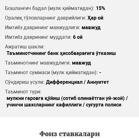
Бошланғич бадал (мулк қийматидан):
15%
Оралиқ тўловларнинг даврийлиги:
Ҳар ой
Имтиёз даврининг мавжудлиги:
мавжуд
Имтиёз даврининг муддати:
6 ой
Ажратиш шакли:
Таъминотчининг банк ҳисобварағига ўтказиш
Таъминотнинг мавжудлиги:
мавжуд
Таъминот суммаси (мулк қийматидан):
-
Сўндириш усули:
Дифференциал / Аннуитет
Таъминот тури:
мулкни гаровга қўйиш (сотиб олинаётган уй-жой) /
учинчи шахсларнинг кафиллиги / суғурта полиси
Фоиз ставкалари