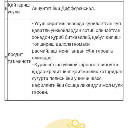
Қайтариш
8
Аннуитет ёки Дифференсиал.
усули
- Улуш киритиш асосида қурилаётган кўп
қаватли уй-жойлардан сотиб олинаётган
хонадон қуриб битказилиб, қабул қилиш-
топшириш далолатномаси
расмийлаштирилгандан сўнг гаровга
Кредит
9
олинади;
таъминоти
- Қурилаётган уй-жой гаровга олингунга
қадар кредитнинг қайтмаслик хатаридан
суғурта полиси ёки учинчи шахс
кафиллиги ёки бошқа ликвидли мол-мулк
гарови.