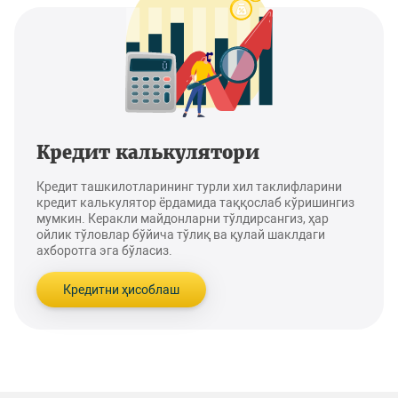
Кредит калькулятори
Кредит ташкилотларининг турли хил таклифларини
кредит калькулятор ёрдамида таққослаб кўришингиз
мумкин. Керакли майдонларни тўлдирсангиз, ҳар
ойлик тўловлар бўйича тўлиқ ва қулай шаклдаги
ахборотга эга бўласиз.
Кредитни ҳисоблаш