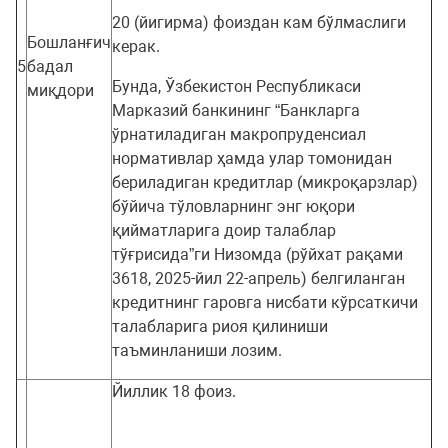
20 (йигирма) фоиздан кам бўлмаслиги
Бошланғич
керак.
5
бадал
Бунда, Ўзбекистон Республикаси
миқдори
Марказий банкининг “Банкларга
ўрнатиладиган макропруденсиал
нормативлар ҳамда улар томонидан
бериладиган кредитлар (микроқарзлар)
бўйича тўловларнинг энг юқори
қийматларига доир талаблар
тўғрисида”ги Низомда (рўйхат рақами
3618, 2025-йил 22-апрель) белгиланган
кредитнинг гаровга нисбати кўрсаткичи
талабларига риоя қилиниши
таъминланиши лозим.
Йиллик 18 фоиз.