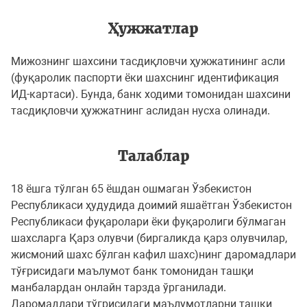
Ҳужжатлар
Мижознинг шахсини тасдиқловчи ҳужжатининг асли
(фуқаролик паспорти ёки шахснинг идентификация
ИД-картаси). Бунда, банк ходими томонидан шахсини
тасдиқловчи ҳужжатнинг аслидан нусха олинади.
Талаблар
18 ёшга тўлган 65 ёшдан ошмаган Ўзбекистон
Республикаси ҳудудида доимий яшаётган Ўзбекистон
Республикаси фуқаролари ёки фуқаролиги бўлмаган
шахсларга Қарз олувчи (биргаликда қарз олувчилар,
жисмоний шахс бўлган кафил шахс)нинг даромадлари
тўғрисидаги маълумот банк томонидан ташқи
манбалардан онлайн тарзда ўрганилади.
Даромадлари тўгрисидаги маълумотларни ташқи