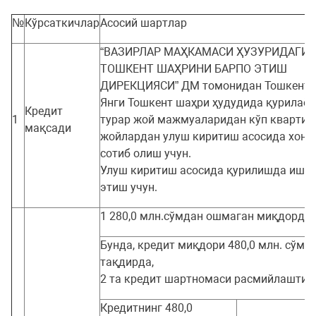
№
Кўрсаткичлар
Асосий шартлар
“ВАЗИРЛАР МАҲКАМАСИ ҲУЗУРИДАГИ 
ТОШКЕНТ ШАҲРИНИ БАРПО ЭТИШ
ДИРЕКЦИЯСИ” ДМ томонидан Тошкент в
Янги Тошкент шаҳри ҳудудида қурилаёт
Кредит
1
турар жой мажмуаларидан кўп квартира
мақсади
жойлардан улуш киритиш асосида хона
сотиб олиш учун.
Улуш киритиш асосида қурилишда ишт
этиш учун.
1 280,0 млн.сўмдан ошмаган миқдорда.
Бунда, кредит миқдори 480,0 млн. сўмд
тақдирда,
2 та кредит шартномаси расмийлаштир
Кредитнинг 480,0