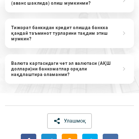
(аванс шаклида) олиш мумкинми?
Тижорат банкидан кредит олишда банкка
қандай таъминот турларини тақдим этиш
мумкин?
Валюта картасидаги чет эл валютаси (АҚШ
доллари)ни банкоматлар орқали
нақдлаштира оламанми?
Улашмоқ