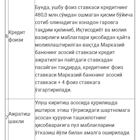
Бунда, ушбу фоиз ставкаси кредитнинг
480,0 млн.сўмдан ошмаган қисми бўйича
сотиб олинадиган хонадон гаровга
тақдим қилиниб, Иқтисодиёт ва молия
Кредит
6
вазирлиги маблағлари ҳисобидан қайта
фоизи
молиялаштирилган вақтда Марказий
банкнинг асосий ставкаси кредит
ажратилган пайтдаги ставкадан
пасайган тақдирда, кредитнинг фоиз
ставкаси Марказий банкнинг асосий
ставкаси + 4 фоиз ставкага
ўзгартирилади.
Улуш киритиш асосида қурилишда
иштирок этиш тўғрисидаги шартномага
Ажратиш
7
асосан қурувчи ташкилотнинг
шакли
ҳисобварағига пул маблағларини
ўтказиш йўли билан амалга оширилади.