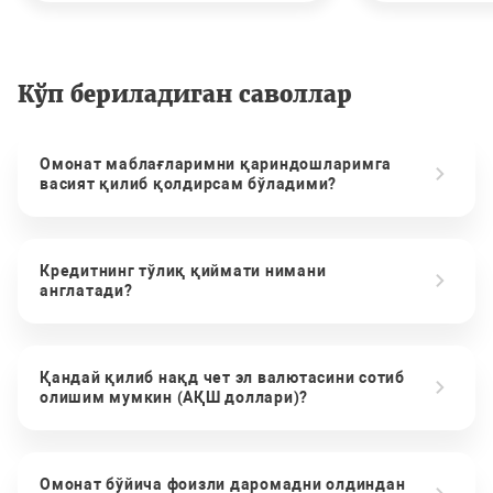
Кўп бериладиган саволлар
Омонат маблағларимни қариндошларимга
васият қилиб қолдирсам бўладими?
Кредитнинг тўлиқ қиймати нимани
англатади?
Қандай қилиб нақд чет эл валютасини сотиб
олишим мумкин (АҚШ доллари)?
Омонат бўйича фоизли даромадни олдиндан