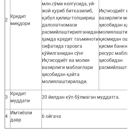
млн.сўми келгусида, уй-
жой қуриб битказилиб,
Иқтисодиёт ва
Кредит
қабул қилиш-топшириш
вазирлиги ма
2
миқдори
далолатномаси
ҳисобидан қай
расмийлаштирилганидан
молиялаштири
ҳамда кредит таъминоти
қисмидан ошг
сифатида гаровга
қисми банкнин
қўйилганидан сўнг
ресурс маблағ
Иқтисодиёт ва молия
ҳисобидан
вазирлиги маблағлари
расмийлаштир
ҳисобидан қайта
молиялаштирилади.
Кредит
3
20 йилдан кўп бўлмаган муддатга.
муддати
Имтиёзли
4
6 ойгача
давр