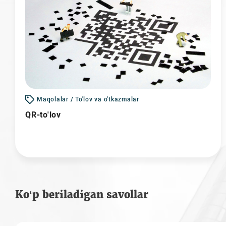
Maqolalar / To'lov va o'tkazmalar
QR-to'lov
Ko‘p beriladigan savollar