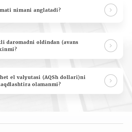
ymati nimani anglatadi?
zli daromadni oldindan (avans
kinmi?
het el valyutasi (AQSh dollari)ni
naqdlashtira olamanmi?