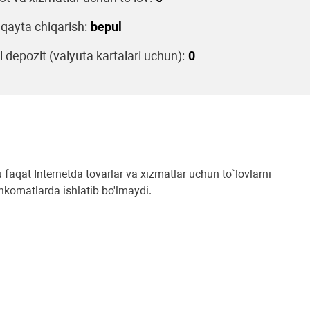
 qayta chiqarish:
bepul
 depozit (valyuta kartalari uchun):
0
u faqat Internetda tovarlar va xizmatlar uchun to`lovlarni
ankomatlarda ishlatib bo'lmaydi.