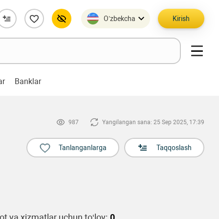
O’zbekcha
Kirish
ar
Banklar
987
Yangilangan sana: 25 Sep 2025, 17:39
Tanlanganlarga
Taqqoslash
t va xizmatlar uchun to‘lov:
0