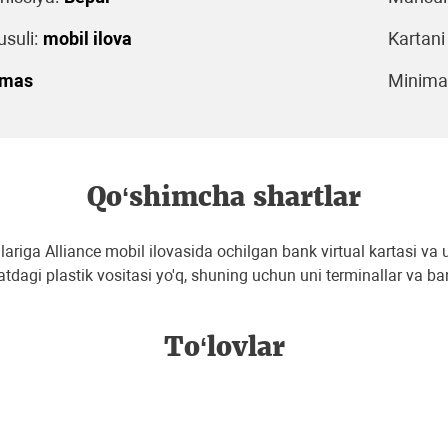
suli:
mobil ilova
Kartani
emas
Minimal
Qo‘shimcha shartlar
lariga Alliance mobil ilovasida ochilgan bank virtual kartasi va 
tdagi plastik vositasi yo'q, shuning uchun uni terminallar va b
To‘lovlar