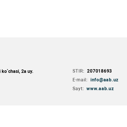
STIR:
207018693
ko`chasi, 2a uy.
E-mail:
info@aab.uz
Sayt:
www.aab.uz