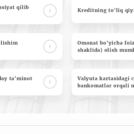
siyat qilib
Kreditning to'liq qi
olishim
Omonat bo'yicha foi
shaklida) olish mum
day ta'minot
Valyuta kartasidagi c
bankomatlar orqali 