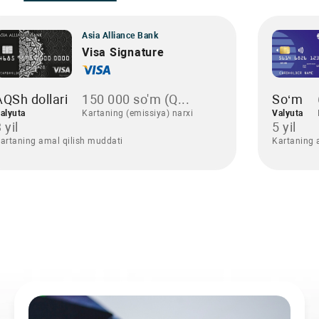
Asia Alliance Bank
Visa Signature
AQSh dollari
150 000 so'm (Q...
So‘m
alyuta
Kartaning (emissiya) narxi
Valyuta
 yil
5 yil
artaning amal qilish muddati
Kartaning 