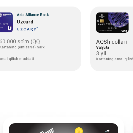
Asia Alliance Bank
Uzcard
60 000 so'm (QQ...
AQSh dollari
Kartaning (emissiya) narxi
Valyuta
3 yil
amal qilish muddati
Kartaning amal qili