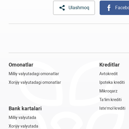
Ulashmoq
Faceb
Omonatlar
Kreditlar
Milliy valyutadagi omonatlar
Avtokredit
Xorijiy valyutadagi omonatlar
Ipoteka krediti
Mikroqarz
Ta’lim krediti
Bank kartalari
Iste’mol krediti
Milliy valyutada
Xorijiy valyutada