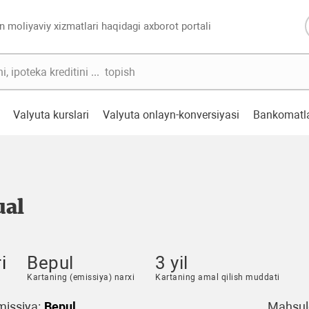
n moliyaviy xizmatlari haqidagi axborot portali
Valyuta kurslari
Valyuta onlayn-konversiyasi
Bankomatl
ual
i
Bepul
3 yil
Kartaning (emissiya) narxi
Kartaning amal qilish muddati
issiya:
Bepul
Mahsulo