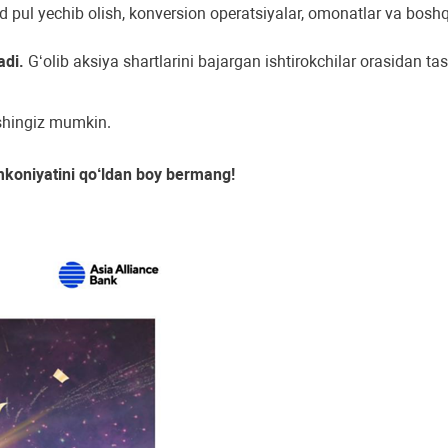
qd pul yechib olish, konversion operatsiyalar, omonatlar va bosh
adi.
G‘olib aksiya shartlarini bajargan ishtirokchilar orasidan t
ishingiz mumkin.
imkoniyatini qo‘ldan boy bermang!