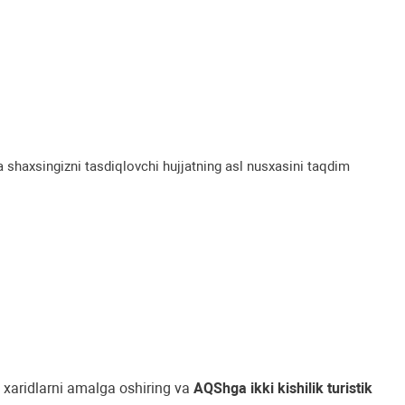
a shaxsingizni tasdiqlovchi hujjatning asl nusxasini taqdim
li xaridlarni amalga oshiring va
AQShga ikki kishilik turistik