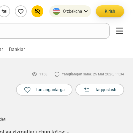
O’zbekcha
Kirish
ar
Banklar
1158
Yangilangan sana: 25 Mar 2026, 11:34
Tanlanganlarga
Taqqoslash
dati
t va xizmatlar uchun to‘lov:
-