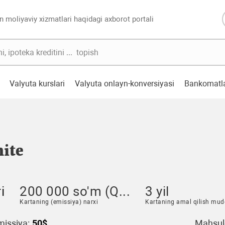
n moliyaviy xizmatlari haqidagi axborot portali
Valyuta kurslari
Valyuta onlayn-konversiyasi
Bankomatl
nite
i
200 000 so'm (Q...
3 yil
Kartaning (emissiya) narxi
Kartaning amal qilish mud
issiya:
50$
Mahsulo