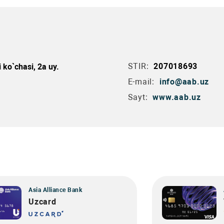
STIR:
207018693
ko`chasi, 2a uy.
E-mail:
info@aab.uz
Sayt:
www.aab.uz
Asia Alliance Bank
Uzcard