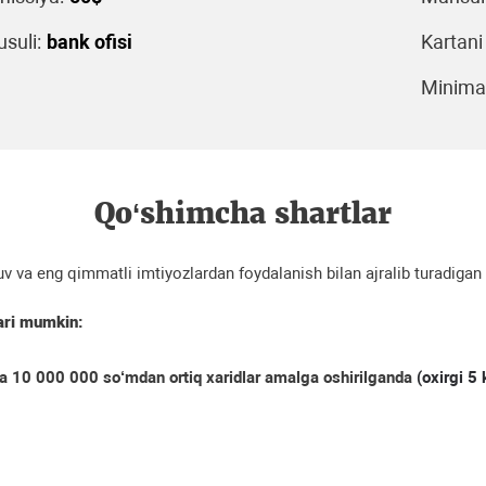
suli:
bank ofisi
Kartani
Minimal
Qo‘shimcha shartlar
 va eng qimmatli imtiyozlardan foydalanish bilan ajralib turadigan k
lari mumkin:
a 10 000 000 so‘mdan ortiq xaridlar amalga oshirilganda
(oxirgi 5