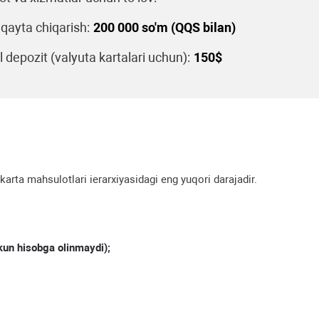
 qayta chiqarish:
200 000 so'm (QQS bilan)
 depozit (valyuta kartalari uchun):
150$
arta mahsulotlari ierarxiyasidagi eng yuqori darajadir.
 kun hisobga olinmaydi)
;