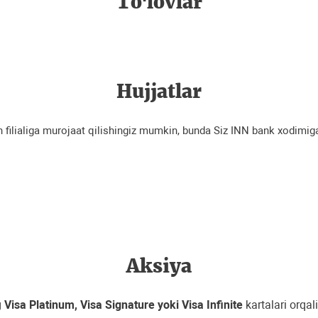
To‘lovlar
Hujjatlar
n filialiga murojaat qilishingiz mumkin, bunda Siz INN bank xodimig
Aksiya
g
Visa Platinum, Visa Signature yoki Visa Infinite
kartalari orqa