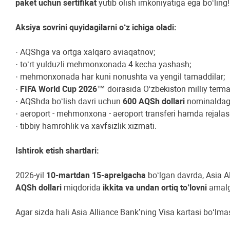
paket uchun sertifikat
yutib olish imkoniyatiga ega bo‘ling!
Aksiya sovrini quyidagilarni o‘z ichiga oladi:
· AQShga va ortga xalqaro aviaqatnov;
· to‘rt yulduzli mehmonxonada 4 kecha yashash;
· mehmonxonada har kuni nonushta va yengil tamaddilar;
·
FIFA World Cup 2026™
doirasida O‘zbekiston milliy terma
· AQShda bo‘lish davri uchun
600 AQSh dollari
nominaldagi 
· aeroport - mehmonxona - aeroport transferi hamda rejalasht
· tibbiy hamrohlik va xavfsizlik xizmati.
Ishtirok etish shartlari:
2026-yil
10-martdan 15-aprelgacha
bo‘lgan davrda, Asia 
AQSh dollari
miqdorida
ikkita va undan ortiq to‘lovni
amalg
Agar sizda hali Asia Alliance Bank’ning Visa kartasi bo‘lma