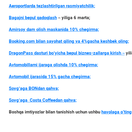
Aeroportlarda tezlashtirilgan rasmiyatchilik;
Bagajni bepul qadoqlash
– yiliga 6 marta;
Amirsoy dam olish maskanida 10% chegirma;
Booking.com bilan sayohat qiling va 4%gacha keshbek oling;
DragonPass dasturi bo‘yicha bepul biznes-zallarga kirish –
yil
Avtomobillarni ijaraga olishda 10% chegirma;
Avtomobil ijarasida 15% gacha chegirma;
Sovg‘aga BONdan qahva;
Sovg‘aga Costa Coffeedan qahva;
Boshqa imtiyozlar bilan tanishish uchun ushbu
havolaga o’ting