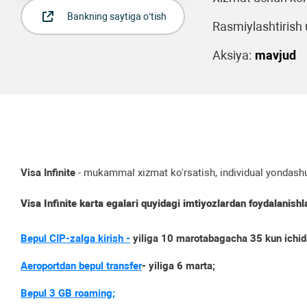
Bankning saytiga o‘tish
Rasmiylashtirish u
Aksiya:
mavjud
Visa Infinite
- mukammal xizmat ko'rsatish, individual yondashuv
Visa Infinite karta egalari quyidagi imtiyozlardan foydalanish
Bepul CIP-zalga kirish -
yiliga 10 marotabagacha 35 kun ichid
Aeroportdan bepul transfer
-
yiliga
6 marta;
Bepul 3 GB roaming;