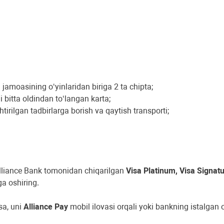
 jamoasining o‘yinlaridan biriga 2 ta chipta;
bitta oldindan to‘langan karta;
irilgan tadbirlarga borish va qaytish transporti;
Alliance Bank tomonidan chiqarilgan
Visa Platinum, Visa Signatur
a oshiring.
sa, uni
Alliance Pay
mobil ilovasi orqali yoki bankning istalgan 