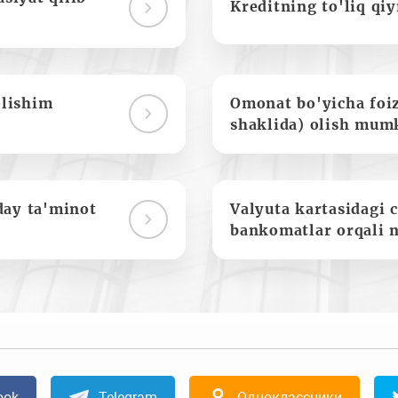
Kreditning to'liq qi
olishim
Omonat bo'yicha foi
shaklida) olish mum
day ta'minot
Valyuta kartasidagi c
bankomatlar orqali 
ook
Telegram
Одноклассники