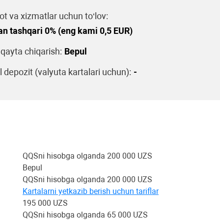
t va xizmatlar uchun to‘lov:
an tashqari 0% (eng kami 0,5 EUR)
 qayta chiqarish:
Bepul
 depozit (valyuta kartalari uchun):
-
QQSni hisobga olganda 200 000 UZS
Bepul
QQSni hisobga olganda 200 000 UZS
Kartalarni yetkazib berish uchun tariflar
195 000 UZS
QQSni hisobga olganda 65 000 UZS