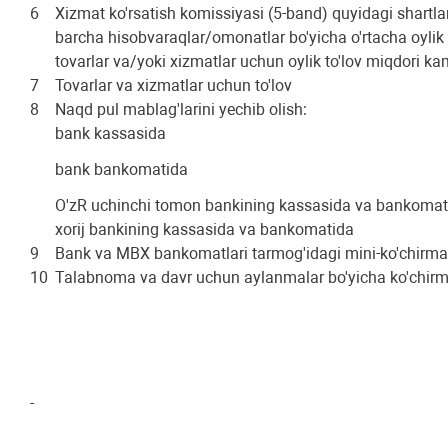
6
Xizmat ko'rsatish komissiyasi (5-band) quyidagi shartlar
barcha hisobvaraqlar/omonatlar bo'yicha o'rtacha oylik
tovarlar va/yoki xizmatlar uchun oylik to'lov miqdori ka
7
Tovarlar va xizmatlar uchun to'lov
8
Naqd pul mablag'larini yechib olish:
bank kassasida
bank bankomatida
O'zR uchinchi tomon bankining kassasida va bankomat
xorij bankining kassasida va bankomatida
9
Bank va MBX bankomatlari tarmog'idagi mini-ko'chirma
10
Talabnoma va davr uchun aylanmalar bo'yicha ko'chirm
-