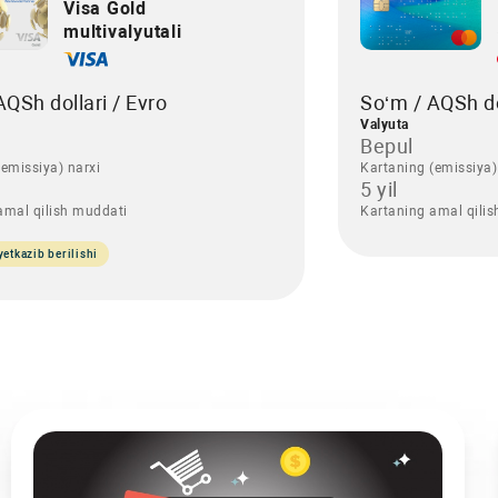
Visa Gold
multivalyutali
AQSh dollari / Evro
So‘m / AQSh do
Valyuta
Bepul
emissiya) narxi
Kartaning (emissiya)
5 yil
amal qilish muddati
Kartaning amal qili
yetkazib berilishi