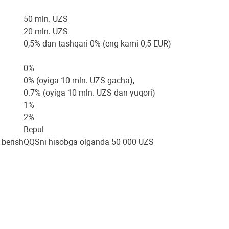
50 mln. UZS
20 mln. UZS
0,5% dan tashqari 0% (eng kami 0,5 EUR)
0%
0% (oyiga 10 mln. UZS gacha),
0.7% (oyiga 10 mln. UZS dan yuqori)
1%
2%
Bepul
 berish
QQSni hisobga olganda 50 000 UZS