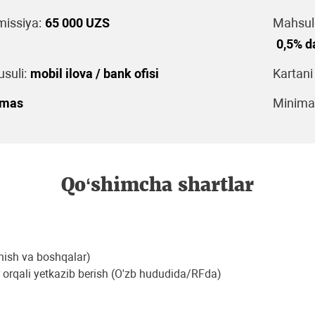
issiya:
65 000 UZS
Mahsulo
0,5% d
suli:
mobil ilova / bank ofisi
Kartani
emas
Minimal
Qo‘shimcha shartlar
lanish va boshqalar)
r orqali yetkazib berish (O'zb hududida/RFda)