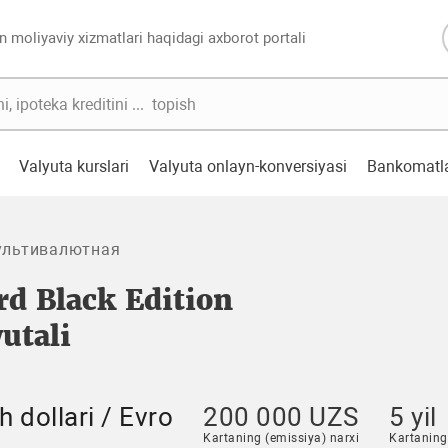
n moliyaviy xizmatlari haqidagi axborot portali
Valyuta kurslari
Valyuta onlayn-konversiyasi
Bankomatl
мультивалютная
rd Black Edition
utali
 dollari / Evro
200 000 UZS
5 yil
Kartaning (emissiya) narxi
Kartaning