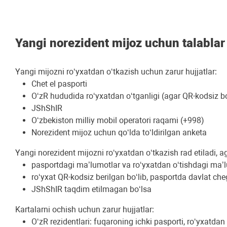
Yangi norezident mijoz uchun talablar
Yangi mijozni ro‘yxatdan o‘tkazish uchun zarur hujjatlar:
Chet el pasporti
O‘zR hududida ro‘yxatdan o‘tganligi (agar QR-kodsiz b
JShShIR
O‘zbekiston milliy mobil operatori raqami (+998)
Norezident mijoz uchun qo‘lda to‘ldirilgan anketa
Yangi norezident mijozni ro‘yxatdan o‘tkazish rad etiladi, a
pasportdagi ma’lumotlar va ro‘yxatdan o‘tishdagi ma’
ro‘yxat QR-kodsiz berilgan bo‘lib, pasportda davlat che
JShShIR taqdim etilmagan bo‘lsa
Kartalarni ochish uchun zarur hujjatlar:
O‘zR rezidentlari: fuqaroning ichki pasporti, ro‘yxatdan 