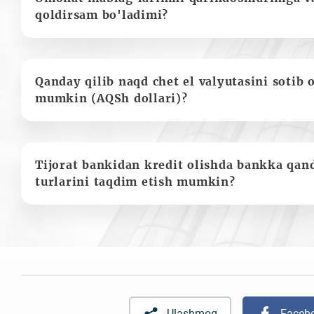
qoldirsam bo'ladimi?
Qanday qilib naqd chet el valyutasini sotib 
mumkin (AQSh dollari)?
Tijorat bankidan kredit olishda bankka qan
turlarini taqdim etish mumkin?
Ulashmoq
Faceb