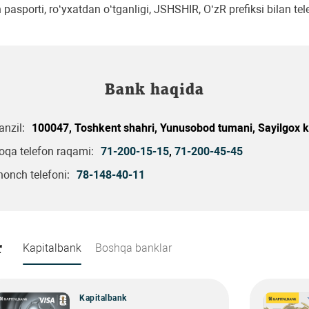
 pasporti, ro‘yxatdan o‘tganligi, JSHSHIR, O‘zR prefiksi bilan te
Bank haqida
nzil:
100047, Toshkent shahri, Yunusobod tumani, Sayilgox k
oqa telefon raqami:
71-200-15-15
,
71-200-45-45
honch telefoni:
78-148-40-11
r
Kapitalbank
Boshqa banklar
Kapitalbank