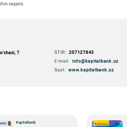
lefon raqami.
STIR:
207127843
o‘chasi, 7
E-mail:
info@kapitalbank.uz
Sayt:
www.kapitalbank.uz
Kapitalbank