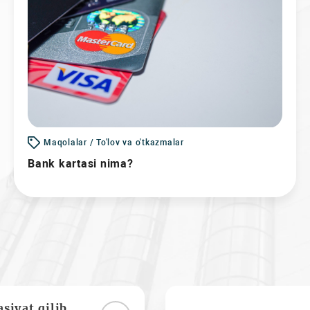
Maqolalar / To'lov va o'tkazmalar
Bank kartasi nima?
siyat qilib