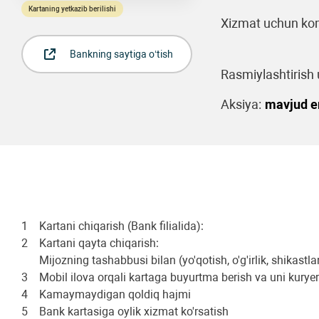
Kartaning yetkazib berilishi
Xizmat uchun kom
Bankning saytiga o‘tish
Rasmiylashtirish u
Aksiya:
mavjud 
1
Kartani chiqarish (Bank filialida):
2
Kartani qayta chiqarish:
Mijozning tashabbusi bilan (yo'qotish, o'g'irlik, shikast
3
Mobil ilova orqali kartaga buyurtma berish va uni kurye
4
Kamaymaydigan qoldiq hajmi
5
Bank kartasiga oylik xizmat ko'rsatish