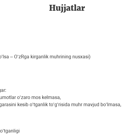
Hujjatlar
o‘lsa – O‘zRga kirganlik muhrining nusxasi)
gar:
lumotlar o‘zaro mos kelmasa,
garasini kesib o‘tganlik to‘g‘risida muhr mavjud bo‘lmasa,
o‘tganligi