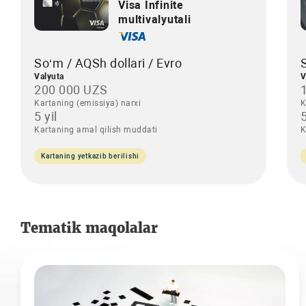
Visa Infinite
multivalyutali
So‘m / AQSh dollari / Evro
Valyuta
V
200 000 UZS
Kartaning (emissiya) narxi
K
5 yil
5
Kartaning amal qilish muddati
K
Kartaning yetkazib berilishi
Tematik maqolalar