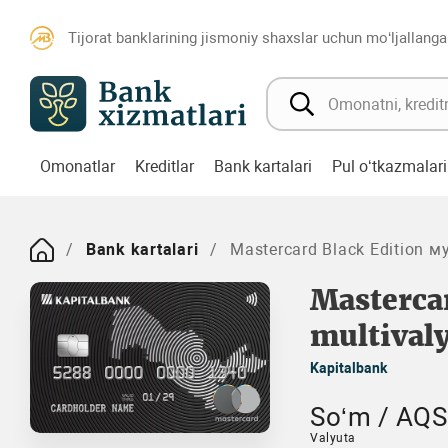
Tijorat banklarining jismoniy shaxslar uchun mo‘ljallanga
Omonatlar
Kreditlar
Bank kartalari
Pul o‘tkazmalari
Bank kartalari
Mastercard Black Edition 
Masterca
multivaly
Kapitalbank
So‘m / AQSh
Valyuta