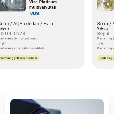
Visa Platinum
multivalyutali
So‘m / AQSh dollari / Evro
So‘m / 
alyuta
Valyuta
100 000 UZS
Bepul
artaning (emissiya) narxi
Kartaning (
 yil
5 yil
artaning amal qilish muddati
Kartaning 
Kartaning yetkazib berilishi
Kartaning 