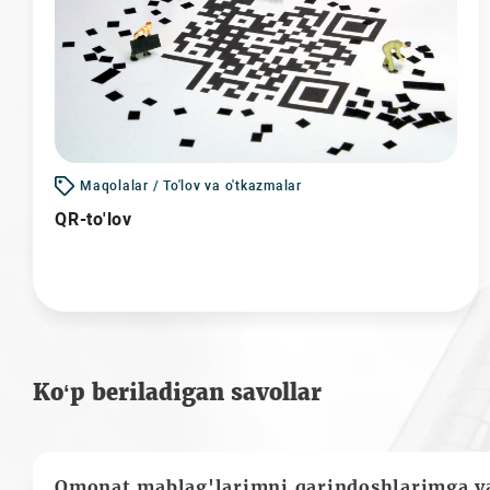
Maqolalar / To'lov va o'tkazmalar
QR-to'lov
Ko‘p beriladigan savollar
Omonat mablag'larimni qarindoshlarimga va