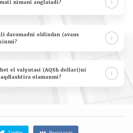
ymati nimani anglatadi?
zli daromadni oldindan (avans
kinmi?
het el valyutasi (AQSh dollari)ni
naqdlashtira olamanmi?
Twitter
Вконтакте