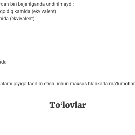
dan biri bajarilganda undirilmaydi:
 qoldiq kamida (ekvivalent)
mida (ekvivalent)
ida
alarni joyiga taqdim etish uchun maxsus blankada ma'lumotlar
To‘lovlar