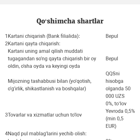
Qo‘shimcha shartlar
1
Kartani chiqarish (Bank filialida):
Bepul
2
Kartani qayta chiqarish:
Kartani uning amal qilish muddati
tugagandan so'ng qayta chiqarish bir oy
Bepul
oldin, o'sha oyda va keyingi oyda
QQSni
Mijozning tashabbusi bilan (yo'qotish,
hisobga
o'g'irlik, shikastlanish va boshqalar)
olganda 50
000 UZS
0%, to‘lov
Yevroda 0,5%
3
Tovarlar va xizmatlar uchun to'lov
(min 0,5
EUR)
4
Naqd pul mablag'larini yechib olish: