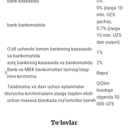
bank kassasida
0%
0% (oyiga 10
mln. UZS
gacha),
bank bankomatida
0.7% (oyiga
10 mln. UZS
dan yuqori)
O'zR uchinchi tomon bankining kassasida
1%
va bankomatida
xorij bankining kassasida va bankomatida
2%
Bank va MBX bankomatlari tarmog'idagi
5
Bepul
mini-ko'chirma
QQSni
Talabnoma va davr uchun aylanmalar
hisobga
6
bo'yicha ko'chirmalarni joyiga taqdim etish
olganda 50
uchun maxsus blankada ma'lumotlar berish
000 UZS
To‘lovlar