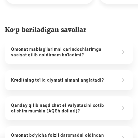
Ko‘p beriladigan savollar
Omonat mablag'larimni qarindoshlarimga
vasiyat qilib qoldirsam bo'ladimi?
Kreditning to'liq qiymati nimani anglatadi?
Qanday qilib naqd chet el valyutasini sotib
olishim mumkin (AQSh dollari)?
Omonat bo'yicha foizli daromadni oldindan