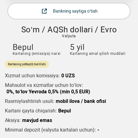
Bankning saytiga o‘tish
So‘m / AQSh dollari / Evro
Valyuta
Bepul
5 yil
Kartaning (emissiya) narxi
Kartaning amal qilish muddati
Kartaning yetkazib berilishi
Xizmat uchun komissiya:
0 UZS
Mahsulot va xizmatlar uchun to‘lov:
0%, to‘lov Yevroda 0,5% (min 0,5 EUR)
Rasmiylashtirish usuli:
mobil ilova / bank ofisi
Kartani qayta chiqarish:
Bepul
Aksiya:
mavjud emas
Minimal depozit (valyuta kartalari uchun):
-