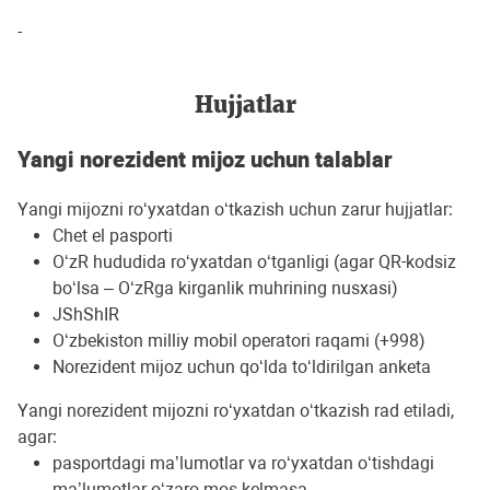
-
Hujjatlar
Yangi norezident mijoz uchun talablar
Yangi mijozni ro‘yxatdan o‘tkazish uchun zarur hujjatlar:
Chet el pasporti
O‘zR hududida ro‘yxatdan o‘tganligi (agar QR-kodsiz
bo‘lsa – O‘zRga kirganlik muhrining nusxasi)
JShShIR
O‘zbekiston milliy mobil operatori raqami (+998)
Norezident mijoz uchun qo‘lda to‘ldirilgan anketa
Yangi norezident mijozni ro‘yxatdan o‘tkazish rad etiladi,
agar:
pasportdagi ma’lumotlar va ro‘yxatdan o‘tishdagi
ma’lumotlar o‘zaro mos kelmasa,