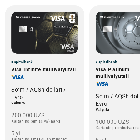
Kapitalbank
Kapitalbank
Visa Infinite multivalyutali
Visa Platinum
multivalyutali
So‘m / AQSh dollari /
So‘m / AQSh dolla
Evro
Evro
Valyuta
Valyuta
200 000 UZS
100 000 UZS
Kartaning (emissiya) narxi
Kartaning (emissiya) na
5 yil
5 yil
Kartaning amal qilish muddati