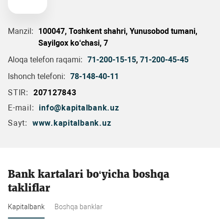
Manzil:
100047, Toshkent shahri, Yunusobod tumani,
Sayilgox ko‘chasi, 7
Aloqa telefon raqami:
71-200-15-15
,
71-200-45-45
Ishonch telefoni:
78-148-40-11
STIR:
207127843
E-mail:
info@kapitalbank.uz
Sayt:
www.kapitalbank.uz
Bank kartalari bo‘yicha boshqa
takliflar
Kapitalbank
Boshqa banklar