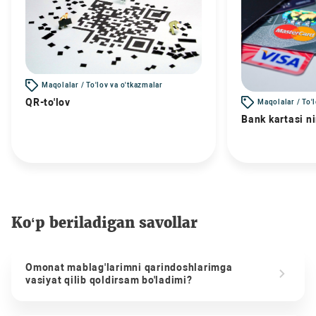
Maqolalar / To'lov va o'tkazmalar
QR-to'lov
Maqolalar / To'
Bank kartasi n
Ko‘p beriladigan savollar
Omonat mablag'larimni qarindoshlarimga
vasiyat qilib qoldirsam bo'ladimi?