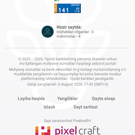
Hozir saytda:
ro'yhatdan o'tganlar - 0
mehmonlar - 4
© 2020 – 2026, Tijorat banklarining jismoniy shaxslar uchun
mo‘ljallangan moliyaviy xizmatlari haqidagi axborot portali
Moliyaviy xizmatlar va bank rekvizitlari to‘g‘risidagi ma'lumotlarning o‘z
muddatida yangilanishi va haqqoniyligi bo‘yicha bevosita mazkur
platformaning ishtirokchilari - tijorat banklari javobgardir.
Oxirgi yangilanish: 6 August 2026, 17:43 (GMT+5)
Loyiha haqida
Yangiliklar
Qayta aloqa
Izlash
Sayt xaritasi
Sayt yaratuvchisi Pixelcraft®