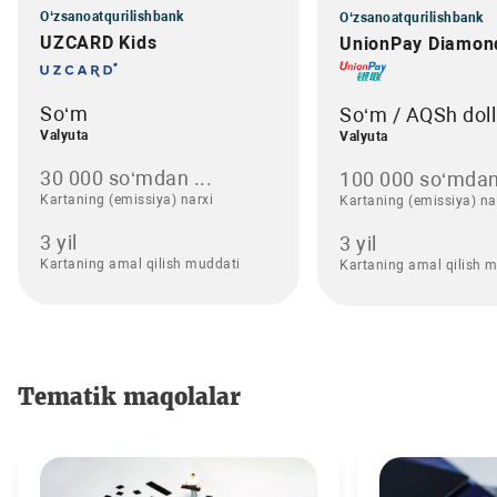
O‘zsanoatqurilishbank
O‘zsanoatqurilishbank
UZCARD Kids
UnionPay Diamon
So‘m
So‘m / AQSh doll
Valyuta
Valyuta
30 000 so‘mdan ...
100 000 so‘mdan
Kartaning (emissiya) narxi
Kartaning (emissiya) na
3 yil
3 yil
Kartaning amal qilish muddati
Kartaning amal qilish 
Tematik maqolalar