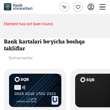
Element has not been found.
Bank kartalari bo‘yicha boshqa
takliflar
Boshqa banklar