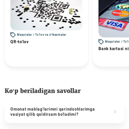
Maqolalar / To'lov va o'tkazmalar
QR-to'lov
Maqolalar / To'
Bank kartasi n
Ko‘p beriladigan savollar
Omonat mablag'larimni qarindoshlarimga
vasiyat qilib qoldirsam bo'ladimi?