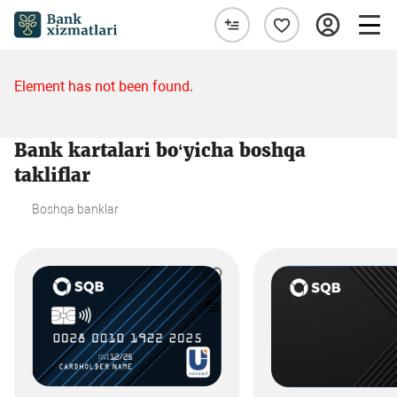
Element has not been found.
Bank kartalari bo‘yicha boshqa
takliflar
Boshqa banklar