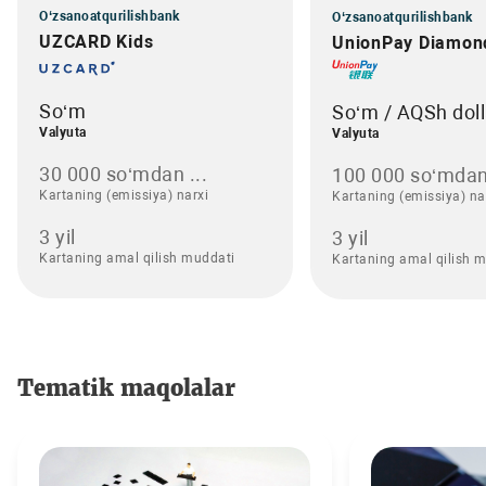
O‘zsanoatqurilishbank
O‘zsanoatqurilishbank
UZCARD Kids
UnionPay Diamon
So‘m
So‘m / AQSh doll
Valyuta
Valyuta
30 000 so‘mdan ...
100 000 so‘mdan
Kartaning (emissiya) narxi
Kartaning (emissiya) na
3 yil
3 yil
Kartaning amal qilish muddati
Kartaning amal qilish 
Tematik maqolalar