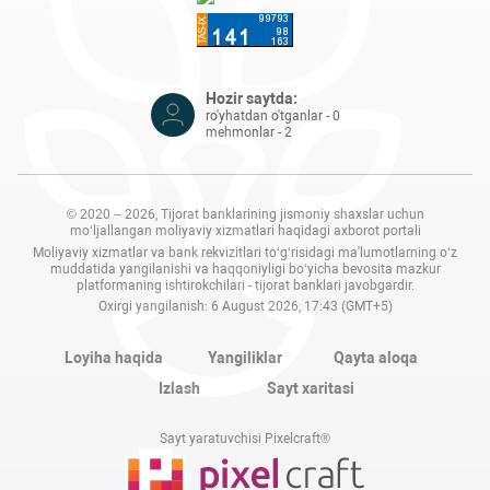
Hozir saytda:
ro'yhatdan o'tganlar - 0
mehmonlar - 2
© 2020 – 2026, Tijorat banklarining jismoniy shaxslar uchun
mo‘ljallangan moliyaviy xizmatlari haqidagi axborot portali
Moliyaviy xizmatlar va bank rekvizitlari to‘g‘risidagi ma'lumotlarning o‘z
muddatida yangilanishi va haqqoniyligi bo‘yicha bevosita mazkur
platformaning ishtirokchilari - tijorat banklari javobgardir.
Oxirgi yangilanish: 6 August 2026, 17:43 (GMT+5)
Loyiha haqida
Yangiliklar
Qayta aloqa
Izlash
Sayt xaritasi
Sayt yaratuvchisi Pixelcraft®