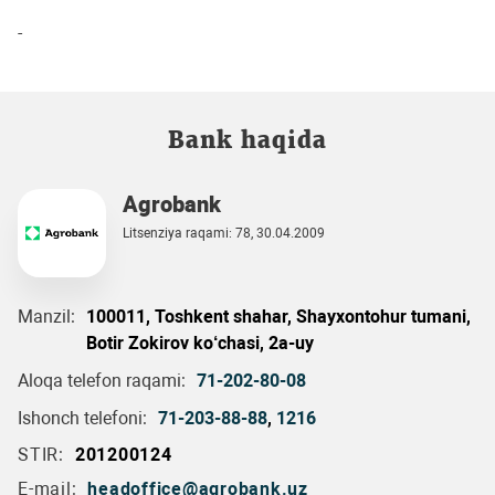
-
Bank haqida
Agrobank
Litsenziya raqami: 78, 30.04.2009
Manzil:
100011, Toshkent shahar, Shayxontohur tumani,
Botir Zokirov ko‘chasi, 2a-uy
Aloqa telefon raqami:
71-202-80-08
Ishonch telefoni:
71-203-88-88
,
1216
STIR:
201200124
E-mail:
headoffice@agrobank.uz