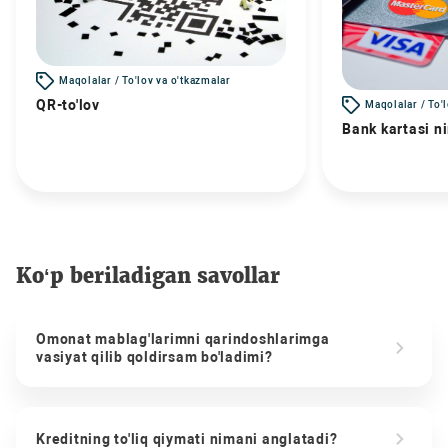
Maqolalar / To'lov va o'tkazmalar
QR-to'lov
Maqolalar / To'
Bank kartasi n
Ko‘p beriladigan savollar
Omonat mablag'larimni qarindoshlarimga
vasiyat qilib qoldirsam bo'ladimi?
Kreditning to'liq qiymati nimani anglatadi?