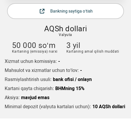
Bankning saytiga o‘tish
AQSh dollari
Valyuta
50 000 so‘m
3 yil
Kartaning (emissiya) narxi
Kartaning amal qilish muddati
Xizmat uchun komissiya:
-
Mahsulot va xizmatlar uchun to‘lov:
-
Rasmiylashtirish usuli:
bank ofisi / onlayn
Kartani qayta chiqarish:
BHMning 15%
Aksiya:
mavjud emas
Minimal depozit (valyuta kartalari uchun):
10 AQSh dollari