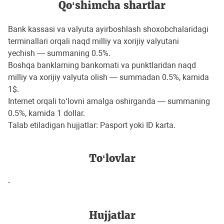
Qo‘shimcha shartlar
Bank kassasi va valyuta ayirboshlash shoxobchalaridagi
terminallari orqali naqd milliy va xorijiy valyutani
yechish — summaning 0.5%.
Boshqa banklarning bankomati va punktlaridan naqd
milliy va xorijiy valyuta olish — summadan 0.5%, kamida
1$.
Internet orqali to‘lovni amalga oshirganda — summaning
0.5%, kamida 1 dollar.
Talab etiladigan hujjatlar: Pasport yoki ID karta.
To‘lovlar
-
Hujjatlar