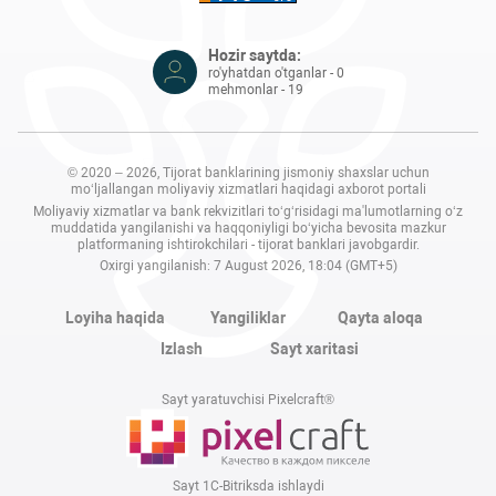
Hozir saytda:
ro'yhatdan o'tganlar - 0
mehmonlar - 19
© 2020 – 2026, Tijorat banklarining jismoniy shaxslar uchun
mo‘ljallangan moliyaviy xizmatlari haqidagi axborot portali
Moliyaviy xizmatlar va bank rekvizitlari to‘g‘risidagi ma'lumotlarning o‘z
muddatida yangilanishi va haqqoniyligi bo‘yicha bevosita mazkur
platformaning ishtirokchilari - tijorat banklari javobgardir.
Oxirgi yangilanish: 7 August 2026, 18:04 (GMT+5)
Loyiha haqida
Yangiliklar
Qayta aloqa
Izlash
Sayt xaritasi
Sayt yaratuvchisi Pixelcraft®
Sayt 1C-Bitriksda ishlaydi