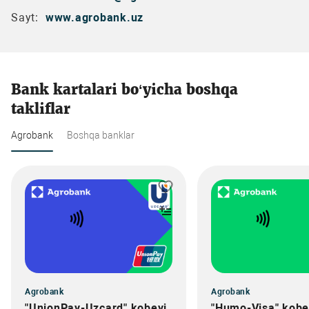
Sayt:
www.agrobank.uz
Bank kartalari bo‘yicha boshqa
takliflar
Agrobank
Boshqa banklar
Agrobank
Agrobank
"UnionPay-Uzcard" kobeyj
"Humo-Visa" kobe