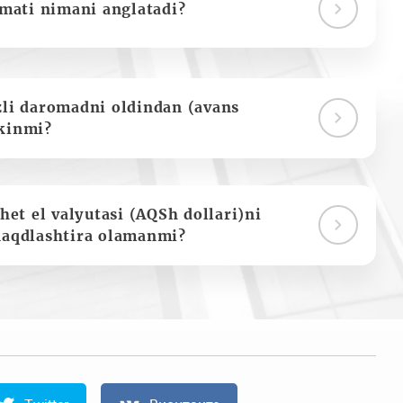
ymati nimani anglatadi?
zli daromadni oldindan (avans
kinmi?
het el valyutasi (AQSh dollari)ni
naqdlashtira olamanmi?