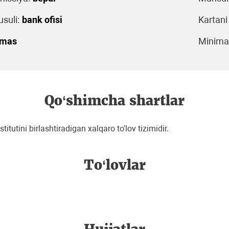
suli:
bank ofisi
Kartani
emas
Minimal
Qo‘shimcha shartlar
utini birlashtiradigan xalqaro to'lov tizimidir.
To‘lovlar