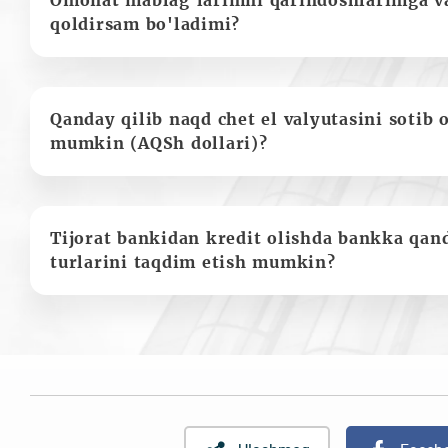
Omonat mablag'larimni qarindoshlarimga va
qoldirsam bo'ladimi?
Qanday qilib naqd chet el valyutasini sotib 
mumkin (AQSh dollari)?
Tijorat bankidan kredit olishda bankka qan
turlarini taqdim etish mumkin?