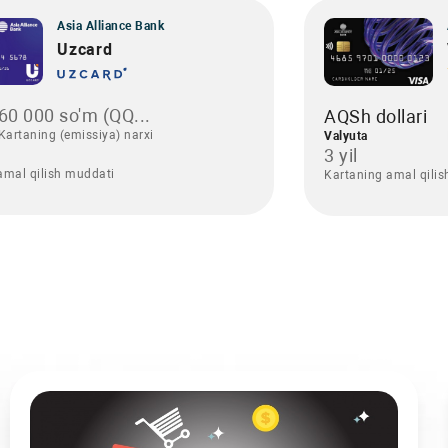
Asia Alliance Bank
Uzcard
60 000 so'm (QQ...
AQSh dollari
Kartaning (emissiya) narxi
Valyuta
3 yil
amal qilish muddati
Kartaning amal qili