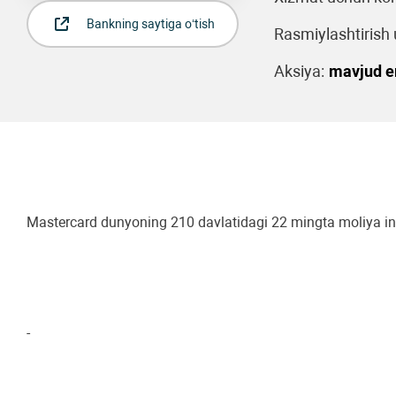
Bankning saytiga o‘tish
Rasmiylashtirish u
Aksiya:
mavjud 
Mastercard dunyoning 210 davlatidagi 22 mingta moliya instit
-