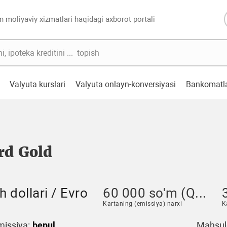
n moliyaviy xizmatlari haqidagi axborot portali
Valyuta kurslari
Valyuta onlayn-konversiyasi
Bankomatl
rd Gold
 dollari / Evro
60 000 so'm (Q...
3
Kartaning (emissiya) narxi
K
issiya:
bepul
Mahsulo