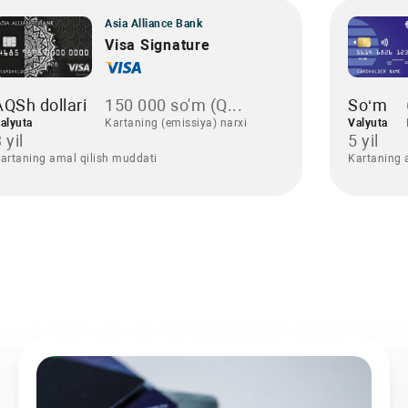
Asia Alliance Bank
Visa Signature
AQSh dollari
150 000 so'm (Q...
So‘m
alyuta
Kartaning (emissiya) narxi
Valyuta
 yil
5 yil
artaning amal qilish muddati
Kartaning 