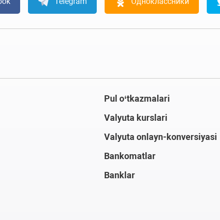
ook
Telegram
Одноклассники
Pul o‘tkazmalari
Valyuta kurslari
Valyuta onlayn-konversiyasi
Bankomatlar
Banklar