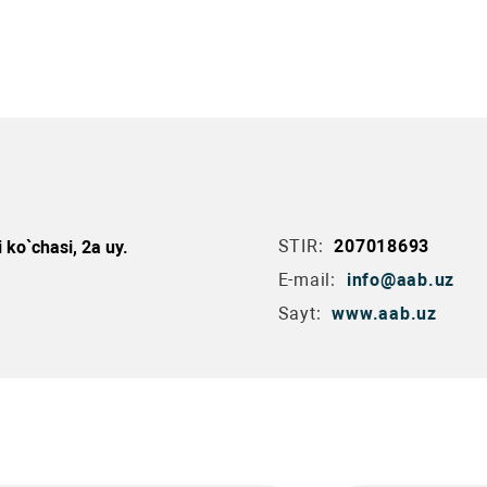
STIR:
207018693
ko`chasi, 2a uy.
E-mail:
info@aab.uz
Sayt:
www.aab.uz