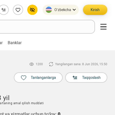
O’zbekcha
Kirish
ar
Banklar
1200
Yangilangan sana: 8 Jun 2026, 15:50
Tanlanganlarga
Taqqoslash
 yil
artaning amal qilish muddati
t va xizmatlar uchun to‘lov:
0