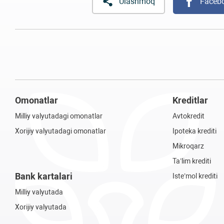
Ulashmoq
Faceb
Omonatlar
Kreditlar
Milliy valyutadagi omonatlar
Avtokredit
Xorijiy valyutadagi omonatlar
Ipoteka krediti
Mikroqarz
Ta’lim krediti
Bank kartalari
Iste’mol krediti
Milliy valyutada
Xorijiy valyutada