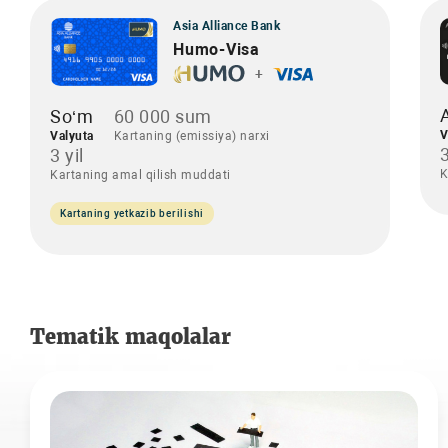
Asia Alliance Bank
Humo-Visa
+
So‘m
60 000 sum
V
Valyuta
Kartaning (emissiya) narxi
3
3 yil
K
Kartaning amal qilish muddati
Kartaning yetkazib berilishi
Tematik maqolalar