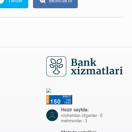
Twitter
Вконтакте
Hozir saytda:
ro'yhatdan o'tganlar - 0
mehmonlar - 3