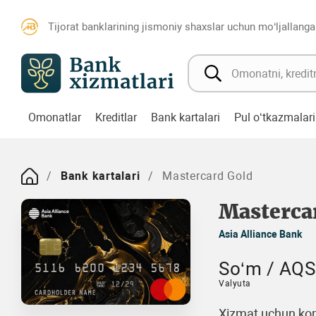
Tijorat banklarining jismoniy shaxslar uchun mo‘ljallanga
Omonatlar
Kreditlar
Bank kartalari
Pul o‘tkazmalari
Bank kartalari
Mastercard Gold
Masterca
Asia Alliance Bank
So‘m / AQSh
Valyuta
Xizmat uchun kom