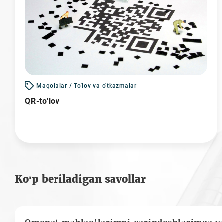
Maqolalar / To'lov va o'tkazmalar
QR-to'lov
Ko‘p beriladigan savollar