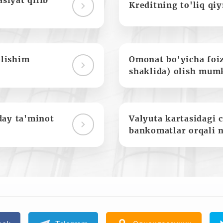
siyat qilib
Kreditning to'liq qi
olishim
Omonat bo'yicha foi
shaklida) olish mum
day ta'minot
Valyuta kartasidagi c
bankomatlar orqali 