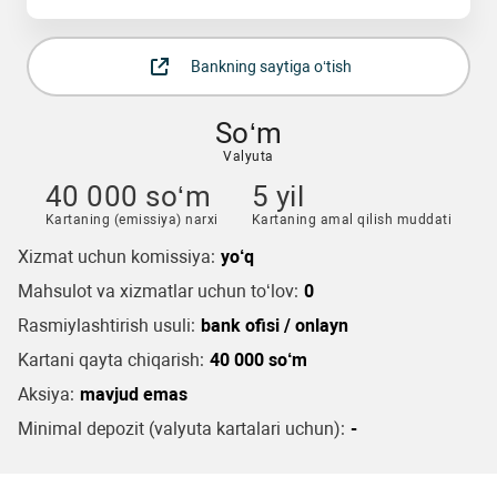
Bankning saytiga o‘tish
So‘m
Valyuta
40 000 so‘m
5 yil
Kartaning (emissiya) narxi
Kartaning amal qilish muddati
Xizmat uchun komissiya:
yo‘q
Mahsulot va xizmatlar uchun to‘lov:
0
Rasmiylashtirish usuli:
bank ofisi / onlayn
Kartani qayta chiqarish:
40 000 so‘m
Aksiya:
mavjud emas
Minimal depozit (valyuta kartalari uchun):
-