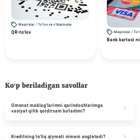
Maqolalar / To'lov va o'tkazmalar
QR-to'lov
Maqolalar / To'
Bank kartasi n
Ko‘p beriladigan savollar
Omonat mablag'larimni qarindoshlarimga
vasiyat qilib qoldirsam bo'ladimi?
Kreditning to'liq qiymati nimani anglatadi?