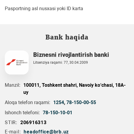
Pasportning asl nusxasi yoki ID karta
Bank haqida
Biznesni rivojlantirish banki
Litsenziya raqami: 77, 30.04.2009
Manzil:
100011, Toshkent shahri, Navoiy ko‘chasi, 18A-
uy
Aloqa telefon raqami:
1254
,
78-150-00-55
Ishonch telefoni:
78-150-10-01
STIR:
206916313
E-mail:
headoffice@brb.uz