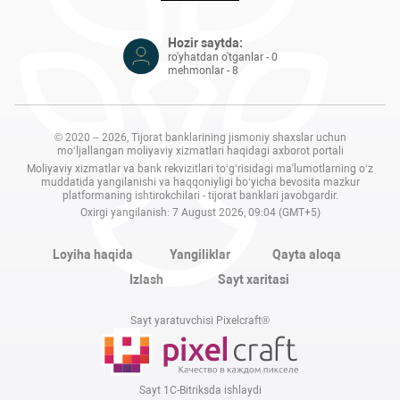
Hozir saytda:
ro'yhatdan o'tganlar - 0
mehmonlar - 8
© 2020 – 2026, Tijorat banklarining jismoniy shaxslar uchun
mo‘ljallangan moliyaviy xizmatlari haqidagi axborot portali
Moliyaviy xizmatlar va bank rekvizitlari to‘g‘risidagi ma'lumotlarning o‘z
muddatida yangilanishi va haqqoniyligi bo‘yicha bevosita mazkur
platformaning ishtirokchilari - tijorat banklari javobgardir.
Oxirgi yangilanish: 7 August 2026, 09:04 (GMT+5)
Loyiha haqida
Yangiliklar
Qayta aloqa
Izlash
Sayt xaritasi
Sayt yaratuvchisi Pixelcraft®
Sayt 1C-Bitriksda ishlaydi