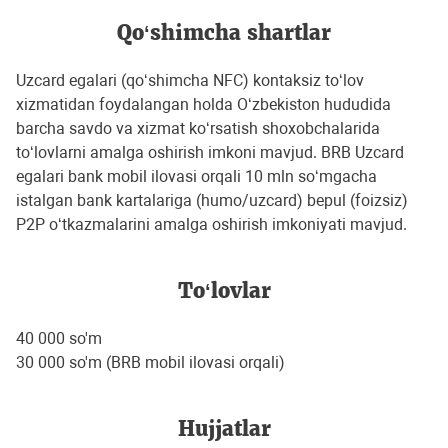
Qo‘shimcha shartlar
Uzcard egalari (qoʻshimcha NFC) kontaksiz toʻlov
xizmatidan foydalangan holda Oʻzbekiston hududida
barcha savdo va xizmat koʻrsatish shoxobchalarida
toʻlovlarni amalga oshirish imkoni mavjud. BRB Uzcard
egalari bank mobil ilovasi orqali 10 mln soʻmgacha
istalgan bank kartalariga (humo/uzcard) bepul (foizsiz)
P2P oʻtkazmalarini amalga oshirish imkoniyati mavjud.
To‘lovlar
40 000 so'm
30 000 so'm (BRB mobil ilovasi orqali)
Hujjatlar