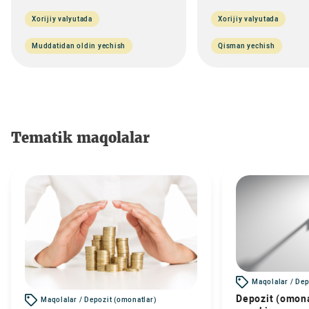
Xorijiy valyutada
Xorijiy valyutada
Muddatidan oldin yechish
Qisman yechish
Tematik maqolalar
Maqolalar / Dep
Depozit (omona
Maqolalar / Depozit (omonatlar)