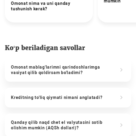
mumkin
Omonat nima va uni qanday
tushunish kerak?
Ko‘p beriladigan savollar
Omonat mablag'larimni qarindoshlarimga
vasiyat qilib qoldirsam bo'ladimi?
Kreditning to'liq qiymati nimani anglatadi?
Qanday qilib naqd chet el valyutasini sotib
olishim mumkin (AQSh dollari)?