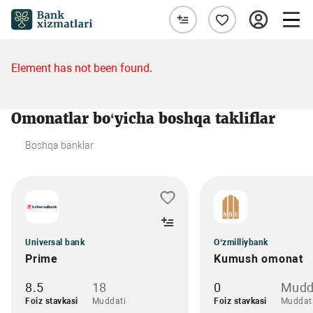
Element has not been found.
Omonatlar bo‘yicha boshqa takliflar
Boshqa banklar
Universal bank
O‘zmilliybank
Prime
Kumush omonat
8.5
18
0
Mudd
Foiz stavkasi
Muddati
Foiz stavkasi
Muddat