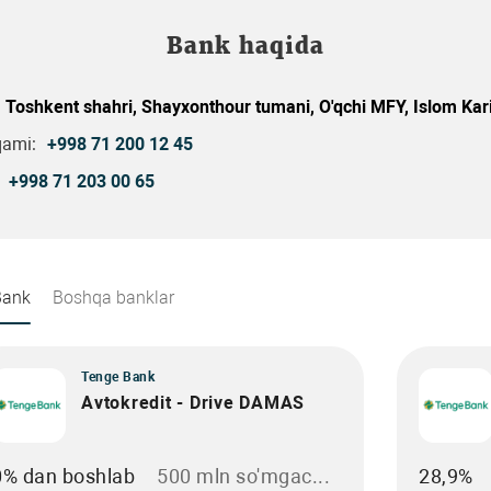
Bank haqida
 Toshkent shahri, Shayxonthour tumani, O'qсhi MFY, Islom Kar
qami:
+998 71 200 12 45
+998 71 203 00 65
Bank
Boshqa banklar
Tenge Bank
Avtokredit - Drive DAMAS
0% dan boshlab
500 mln so'mgac...
28,9%