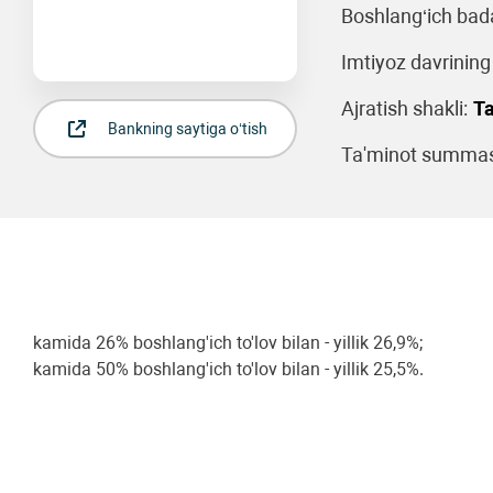
Boshlang‘ich bad
Imtiyoz davrining
Ajratish shakli:
Ta
Bankning saytiga o‘tish
Ta'minot summasi
kamida 26% boshlang'ich to'lov bilan - yillik 26,9%;
kamida 50% boshlang'ich to'lov bilan - yillik 25,5%.