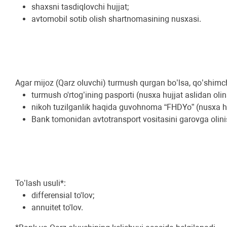
shaxsni tasdiqlovchi hujjat;
avtomobil sotib olish shartnomasining nusxasi.
Agar mijoz (Qarz oluvchi) turmush qurgan bo’lsa, qo’shimcha
turmush o'rtog’ining pasporti (nusxa hujjat aslidan olin
nikoh tuzilganlik haqida guvohnoma “FHDYo” (nusxa huj
Bank tomonidan avtotransport vositasini garovga olini
To’lаsh usuli*:
differensial to'lov;
annuitet to'lov.