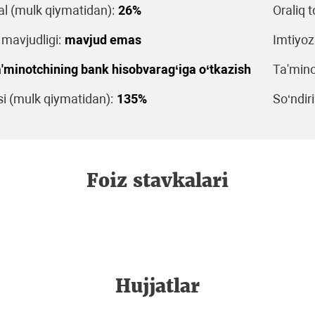
al (mulk qiymatidan):
26%
Oraliq t
 mavjudligi:
mavjud emas
Imtiyoz
'minotchining bank hisobvarag‘iga o‘tkazish
Ta'mino
 (mulk qiymatidan):
135%
So‘ndiri
Foiz stavkalari
Hujjatlar