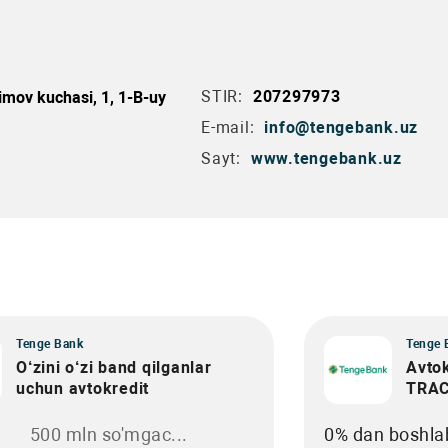
STIR:
207297973
imov kuchasi, 1, 1-B-uy
E-mail:
info@tengebank.uz
Sayt:
www.tengebank.uz
Tenge Bank
Tenge 
O‘zini o‘zi band qilganlar
Avtok
uchun avtokredit
TRAC
500 mln so'mgac...
0% dan boshla