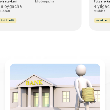
oiz stavkasi
Miqdorgacha
Foiz stavka
28 oygacha
4 yilga
uddati
Muddati
Avtokredit
Avtokredit