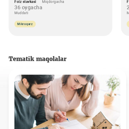
Foiz stavkasi
Miqdorgacha
F
36 oygacha
Muddati
M
Mikroqarz
Tematik maqolalar