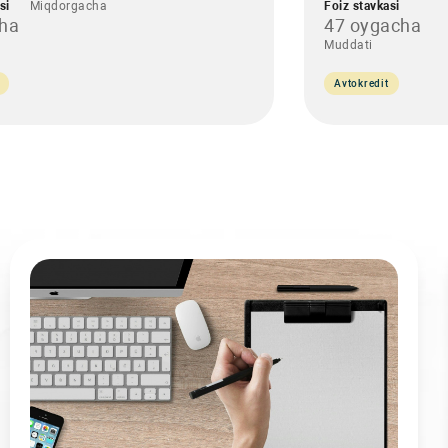
si
Miqdorgacha
Foiz stavkasi
cha
47 oygacha
Muddati
Avtokredit