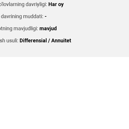
o'lovlarning davriyligi:
Har oy
 davrining muddati:
-
tning mavjudligi:
mavjud
sh usuli:
Differensial / Annuitet