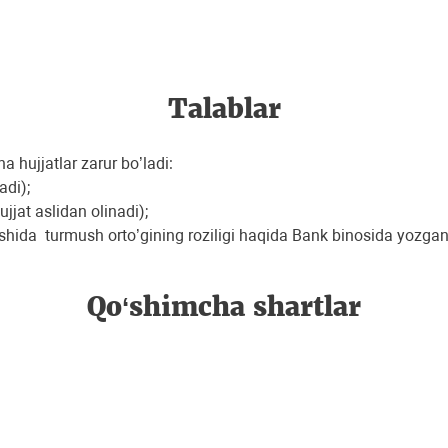
Talablar
 hujjatlar zarur bo’ladi:
adi);
jat aslidan olinadi);
shida turmush orto’gining roziligi haqida Bank binosida yozgan 
Qo‘shimcha shartlar