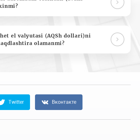
kinmi?
het el valyutasi (AQSh dollari)ni
naqdlashtira olamanmi?
Twitter
Вконтакте