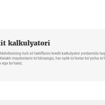
it kalkulyatori
hkilotlarining turli xil takliflarini kredit kalkulyator yordamida t
erakli maydonlarni to‘ldirsangiz, har oylik to‘lovlar bo‘yicha to‘
 ega bo‘lasiz.