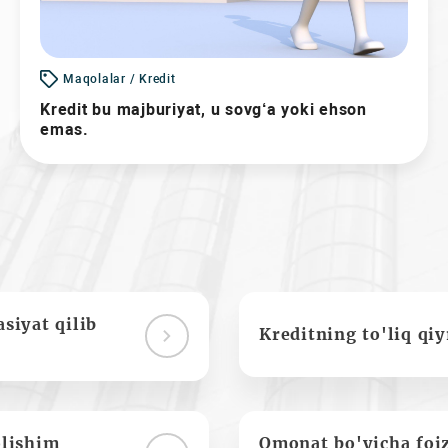
Maqolalar / Kredit
Kredit bu majburiyat, u sovg‘a yoki ehson
emas.
siyat qilib
Kreditning to'liq qi
olishim
Omonat bo'yicha foi