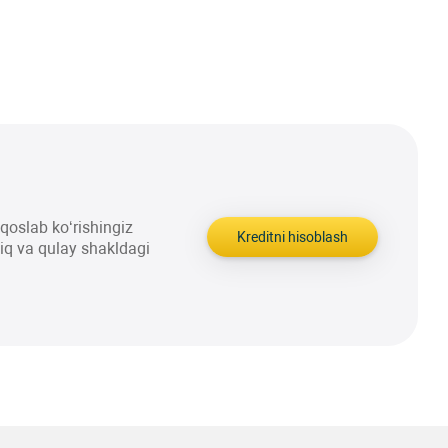
aqqoslab ko‘rishingiz
Kreditni hisoblash
liq va qulay shakldagi