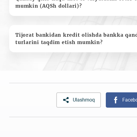
mumkin (AQSh dollari)?
Tijorat bankidan kredit olishda bankka qan
turlarini taqdim etish mumkin?
Ulashmoq
Faceb