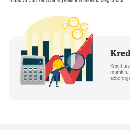
*Bank va Qarz oluvchining kelishuvi asosida belgilanadi
Kred
Kredit tas
mumkin. K
axborotga