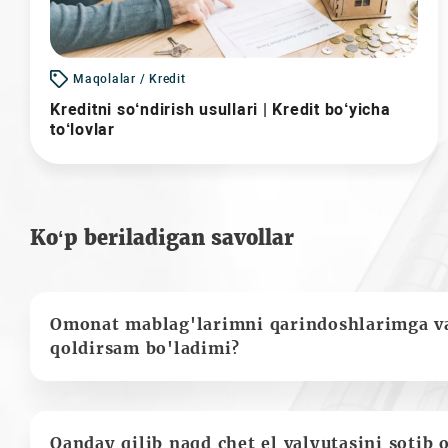
Maqolalar / Kredit
Kreditni so‘ndirish usullari | Kredit bo‘yicha
to‘lovlar
Ko‘p beriladigan savollar
Omonat mablag'larimni qarindoshlarimga va
qoldirsam bo'ladimi?
Qanday qilib naqd chet el valyutasini sotib 