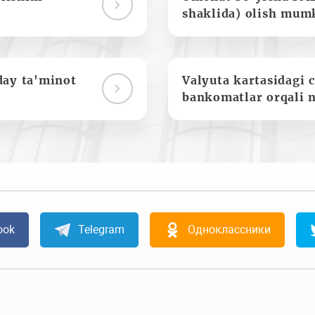
shaklida) olish mum
day ta'minot
Valyuta kartasidagi c
bankomatlar orqali 
ook
Telegram
Одноклассники