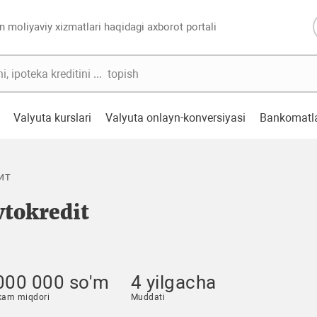
n moliyaviy xizmatlari haqidagi axborot portali
Valyuta kurslari
Valyuta onlayn-konversiyasi
Bankomatl
ит
vtokredit
000 000 so'm
4 yilgacha
kam miqdori
Muddati