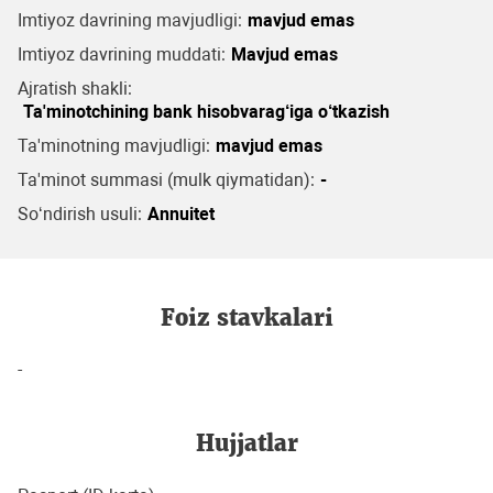
Imtiyoz davrining mavjudligi:
mavjud emas
Imtiyoz davrining muddati:
Mavjud emas
Ajratish shakli:
Ta'minotchining bank hisobvarag‘iga o‘tkazish
Ta'minotning mavjudligi:
mavjud emas
Ta'minot summasi (mulk qiymatidan):
-
So‘ndirish usuli:
Annuitet
Foiz stavkalari
-
Hujjatlar