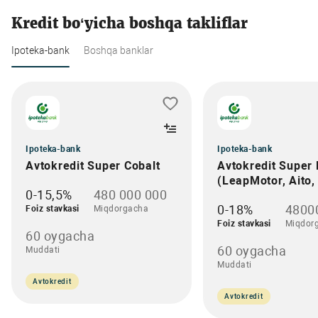
Kredit bo‘yicha boshqa takliflar
Ipoteka-bank
Boshqa banklar
Ipoteka-bank
Ipoteka-bank
Avtokredit Super Cobalt
Avtokredit Super 
(LeapMotor, Aito,
0-15,5%
480 000 000
0-18%
4800
Foiz stavkasi
Miqdorgacha
Foiz stavkasi
Miqdor
60 oygacha
60 oygacha
Muddati
Muddati
Avtokredit
Avtokredit