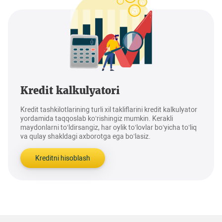
Kredit kalkulyatori
Kredit tashkilotlarining turli xil takliflarini kredit kalkulyator
yordamida taqqoslab ko‘rishingiz mumkin. Kerakli
maydonlarni to‘ldirsangiz, har oylik to‘lovlar bo‘yicha to‘liq
va qulay shakldagi axborotga ega bo‘lasiz.
Kreditni hisoblash