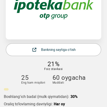
Bankning saytiga o‘tish
21%
Foiz stavkasi
25
60 oygacha
Eng kam miqdori
Muddati
Boshlang‘ich badal (mulk qiymatidan):
30%
Oraliq to'lovlarning davriyligi:
Har oy