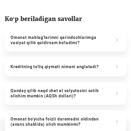
Ko‘p beriladigan savollar
Omonat mablag'larimni qarindoshlarimga
vasiyat qilib qoldirsam bo'ladimi?
Kreditning to'liq qiymati nimani anglatadi?
Qanday qilib naqd chet el valyutasini sotib
olishim mumkin (AQSh dollari)?
Omonat bo'yicha foizli daromadni oldindan
(avans shaklida) olish mumkinmi?