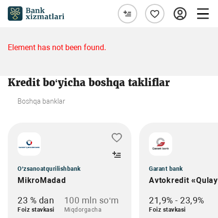
Element has not been found.
Kredit bo‘yicha boshqa takliflar
Boshqa banklar
O‘zsanoatqurilishbank
Garant bank
MikroMadad
Avtokredit «Qula
23 % dan
100 mln so‘m
21,9% - 23,9%
Foiz stavkasi
Miqdorgacha
Foiz stavkasi