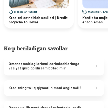
Maqolalar / Kredit
Maqolalar / Kre
Kreditni so‘ndirish usullari | Kredit
Kredit bu majbu
bo‘yicha to‘lovlar
ehson emas.
Ko‘p beriladigan savollar
Omonat mablag'larimni qarindoshlarimga
vasiyat qilib qoldirsam bo'ladimi?
Kreditning to'liq qiymati nimani anglatadi?
Qanday qilib naqd chet el valyutasini sotib