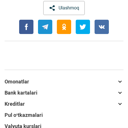
Ulashmoq
Omonatlar
Bank kartalari
Kreditlar
Pul o‘tkazmalari
Valyuta kurslari