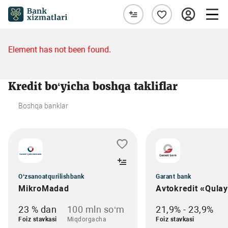
Element has not been found.
Kredit bo‘yicha boshqa takliflar
Boshqa banklar
O‘zsanoatqurilishbank
Garant bank
MikroMadad
Avtokredit «Qula
23 % dan
100 mln so‘m
21,9% - 23,9%
Foiz stavkasi
Miqdorgacha
Foiz stavkasi