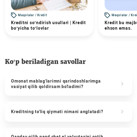
Maqolalar / Kredit
Maqolalar / Kre
Kreditni so‘ndirish usullari | Kredit
Kredit bu majbu
bo‘yicha to‘lovlar
ehson emas.
Ko‘p beriladigan savollar
Omonat mablag'larimni qarindoshlarimga
vasiyat qilib qoldirsam bo'ladimi?
Kreditning to'liq qiymati nimani anglatadi?
Qanday qilib naqd chet el valyutasini sotib