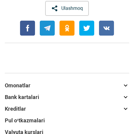
Ulashmoq
Omonatlar
Bank kartalari
Kreditlar
Pul o‘tkazmalari
Valyuta kurslari