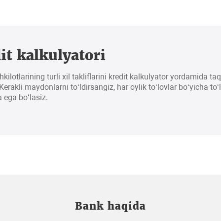
it kalkulyatori
hkilotlarining turli xil takliflarini kredit kalkulyator yordamida t
erakli maydonlarni to‘ldirsangiz, har oylik to‘lovlar bo‘yicha to‘
 ega bo‘lasiz.
Bank haqida