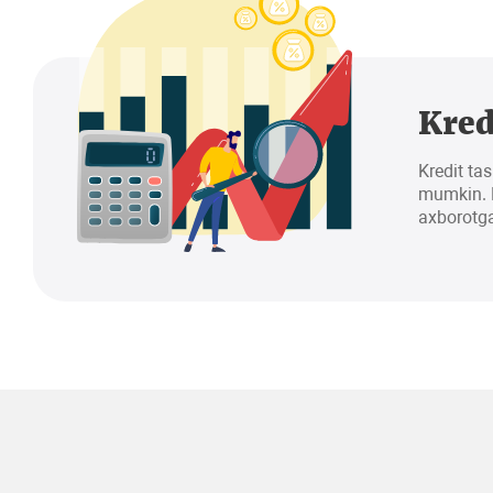
Kred
Kredit tas
mumkin. K
axborotga