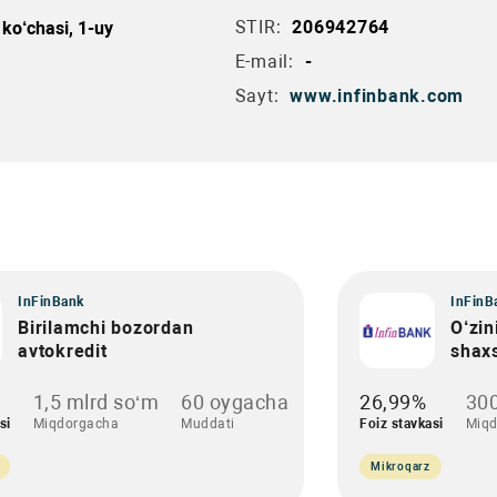
STIR:
206942764
ko‘chasi, 1-uy
E-mail:
-
Sayt:
www.infinbank.com
InFinBank
InFinB
Birilamchi bozordan
O‘zin
avtokredit
shax
1,5 mlrd so‘m
60 oygacha
26,99%
300
si
Miqdorgacha
Muddati
Foiz stavkasi
Miqd
Mikroqarz