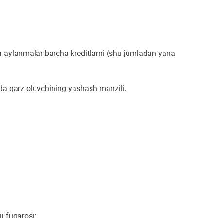
a aylanmalar barcha kreditlarni (shu jumladan yana
da qarz oluvchining yashash manzili.
j fuqarosi;