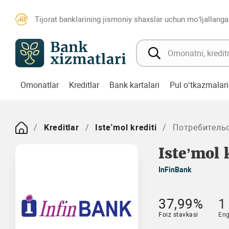
Tijorat banklarining jismoniy shaxslar uchun mo‘ljallanga
Omonatlar
Kreditlar
Bank kartalari
Pul o‘tkazmalari
Kreditlar
Iste’mol krediti
Потребитель
Isteʼmol 
InFinBank
37,99%
1
Foiz stavkasi
Eng