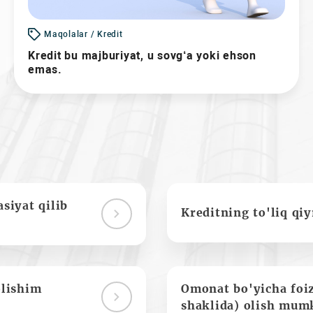
Maqolalar / Kredit
Kredit bu majburiyat, u sovg‘a yoki ehson
emas.
siyat qilib
Kreditning to'liq qi
olishim
Omonat bo'yicha foi
shaklida) olish mum