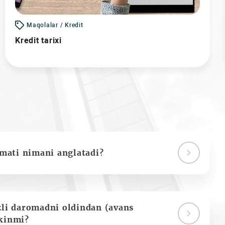
Maqolalar / Kredit
Kredit tarixi
ymati nimani anglatadi?
zli daromadni oldindan (avans
kinmi?