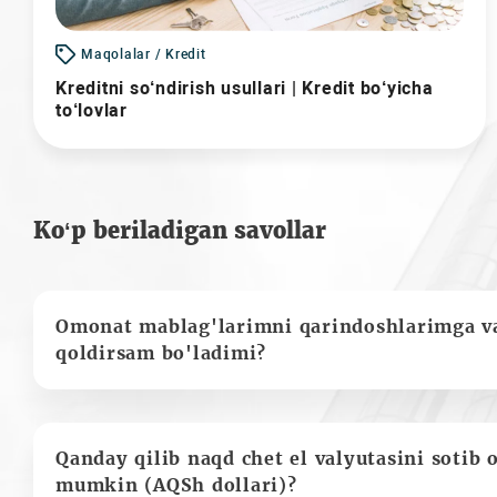
Maqolalar / Kredit
Kreditni so‘ndirish usullari | Kredit bo‘yicha
to‘lovlar
Ko‘p beriladigan savollar
Omonat mablag'larimni qarindoshlarimga va
qoldirsam bo'ladimi?
Qanday qilib naqd chet el valyutasini sotib 
mumkin (AQSh dollari)?