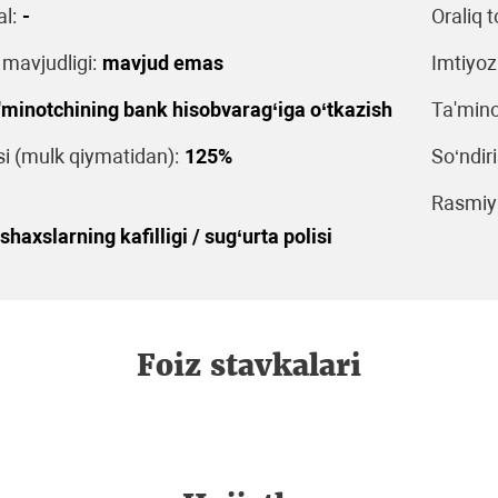
l:
-
Oraliq t
 mavjudligi:
mavjud emas
Imtiyoz
'minotchining bank hisobvarag‘iga o‘tkazish
Ta'mino
 (mulk qiymatidan):
125%
So‘ndiri
Rasmiyl
shaxslarning kafilligi / sug‘urta polisi
Foiz stavkalari