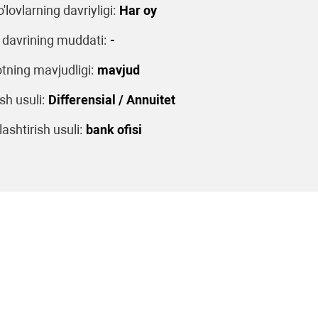
o'lovlarning davriyligi:
Har oy
 davrining muddati:
-
tning mavjudligi:
mavjud
sh usuli:
Differensial / Annuitet
ashtirish usuli:
bank ofisi