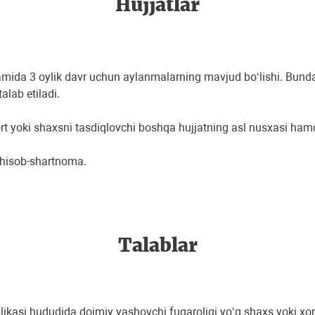
Hujjatlar
 kamida 3 oylik davr uchun aylanmalarning mavjud boʻlishi. Bund
alab etiladi.
rt yoki shaxsni tasdiqlovchi boshqa hujjatning asl nusxasi ham
r hisob-shartnoma.
Talablar
ikasi hududida doimiy yashovchi fuqaroligi yoʻq shaxs yoki xori