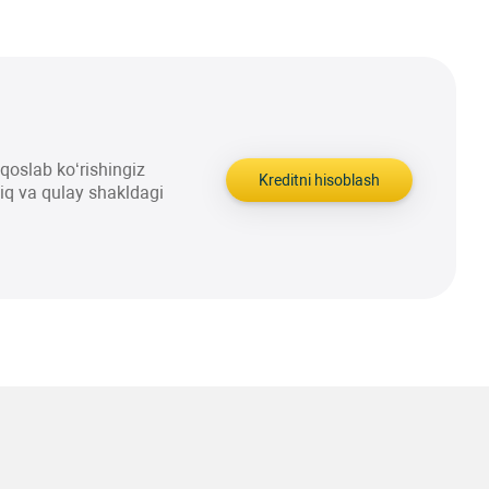
aqqoslab ko‘rishingiz
Kreditni hisoblash
liq va qulay shakldagi