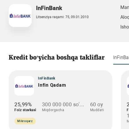
InFinBank
Manz
Aloq
Litsenziya raqami: 75, 09.01.2010
Isho
Kredit bo‘yicha boshqa takliflar
InFinB
InFinBank
Infin Qadam
25,99%
300 000 000 so'...
60 oy
Foiz stavkasi
Miqdorgacha
Muddati
F
M
Mikroqarz