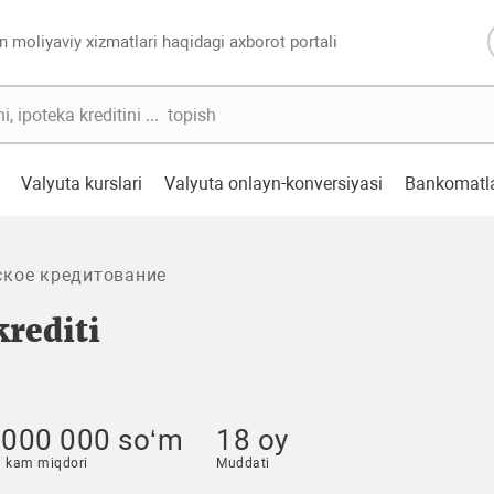
n moliyaviy xizmatlari haqidagi axborot portali
Valyuta kurslari
Valyuta onlayn-konversiyasi
Bankomatl
ское кредитование
krediti
 000 000 so‘m
18 oy
 kam miqdori
Muddati