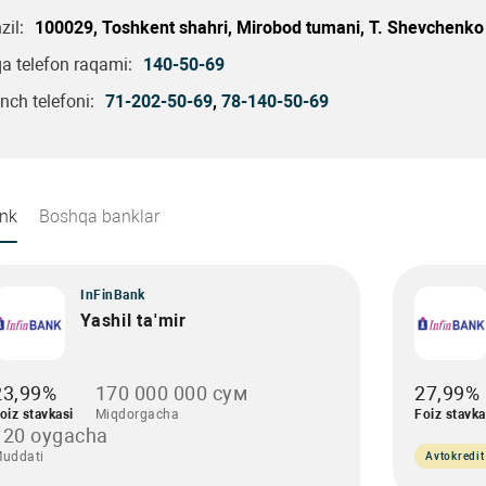
il:
100029, Toshkent shahri, Mirobod tumani, T. Shevchenko 
a telefon raqami:
140-50-69
nch telefoni:
71-202-50-69
,
78-140-50-69
ank
Boshqa banklar
InFinBank
Yashil ta'mir
23,99%
170 000 000 сум
27,99%
oiz stavkasi
Miqdorgacha
Foiz stavka
120 oygacha
uddati
Avtokredit