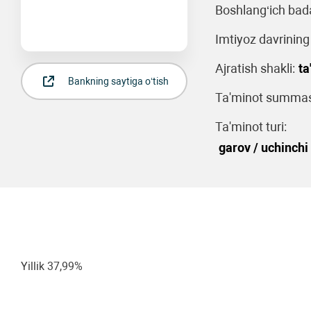
Boshlang‘ich bada
Imtiyoz davrining
Ajratish shakli:
ta
Bankning saytiga o‘tish
Ta'minot summasi
Ta'minot turi:
garov / uchinchi 
Yillik 37,99%