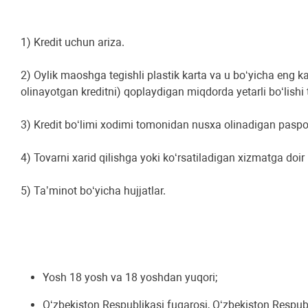
1) Kredit uchun ariza.
2) Oylik maoshga tegishli plastik karta va u boʻyicha eng
olinayotgan kreditni) qoplaydigan miqdorda yetarli boʻlishi t
3) Kredit boʻlimi xodimi tomonidan nusxa olinadigan paspo
4) Tovarni xarid qilishga yoki koʻrsatiladigan xizmatga doi
5) Taʼminot boʻyicha hujjatlar.
Yosh 18 yosh va 18 yoshdan yuqori;
Oʻzbekiston Respublikasi fuqarosi, Oʻzbekiston Respubl