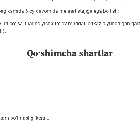
a eng kamida 6 oy davomida mehnat stajiga ega boʻlish;
 mavjud boʻlsa, ular boʻyicha toʻlov muddati oʻtkazib yuborilgan q
h).
Qo‘shimcha shartlar
am boʻlmasligi kerak.