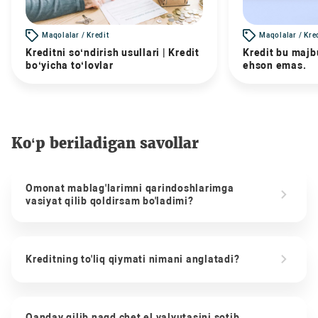
Maqolalar / Kredit
Maqolalar / Kre
Kreditni so‘ndirish usullari | Kredit
Kredit bu majbu
bo‘yicha to‘lovlar
ehson emas.
Ko‘p beriladigan savollar
Omonat mablag'larimni qarindoshlarimga
vasiyat qilib qoldirsam bo'ladimi?
Kreditning to'liq qiymati nimani anglatadi?
Qanday qilib naqd chet el valyutasini sotib