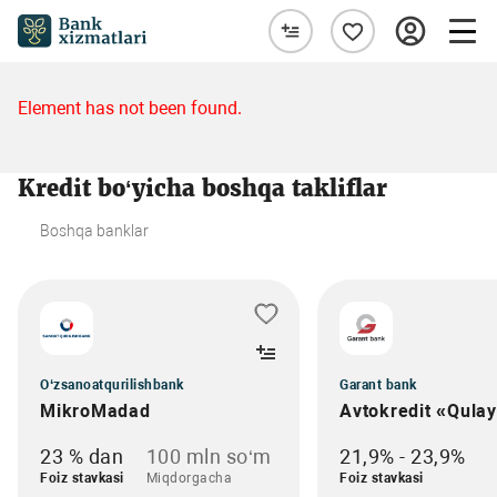
Element has not been found.
Kredit bo‘yicha boshqa takliflar
Boshqa banklar
O‘zsanoatqurilishbank
Garant bank
MikroMadad
Avtokredit «Qula
23 % dan
100 mln so‘m
21,9% - 23,9%
Foiz stavkasi
Miqdorgacha
Foiz stavkasi