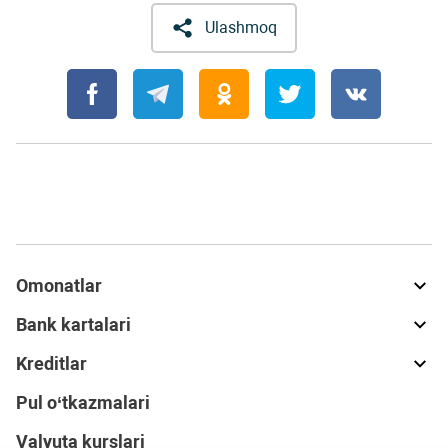
Ulashmoq
Omonatlar
Bank kartalari
Kreditlar
Pul o‘tkazmalari
Valyuta kurslari