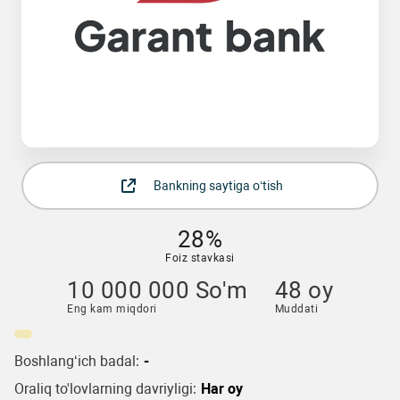
Bankning saytiga o‘tish
28%
Foiz stavkasi
10 000 000 So'm
48 oy
Eng kam miqdori
Muddati
Boshlang‘ich badal:
-
Oraliq to'lovlarning davriyligi:
Har oy