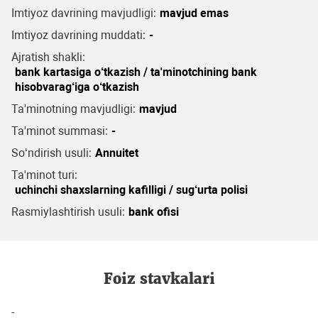
Imtiyoz davrining mavjudligi:
mavjud emas
Imtiyoz davrining muddati:
-
Ajratish shakli:
bank kartasiga o‘tkazish / ta'minotchining bank
hisobvarag‘iga o‘tkazish
Ta'minotning mavjudligi:
mavjud
Ta'minot summasi:
-
So‘ndirish usuli:
Annuitet
Ta'minot turi:
uchinchi shaxslarning kafilligi / sug‘urta polisi
Rasmiylashtirish usuli:
bank ofisi
Foiz stavkalari
-