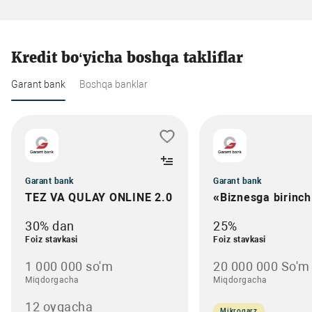
Kredit bo‘yicha boshqa takliflar
Garant bank
Boshqa banklar
Garant bank
Garant bank
TEZ VA QULAY ONLINE 2.0
«Biznesga birinc
30% dan
25%
Foiz stavkasi
Foiz stavkasi
1 000 000 so'm
20 000 000 So'm
Miqdorgacha
Miqdorgacha
12 oygacha
Mikroqarz