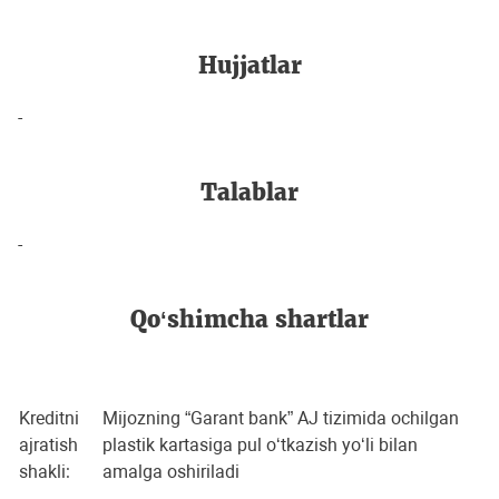
Hujjatlar
-
Talablar
-
Qo‘shimcha shartlar
Kreditni
Mijozning “Garant bank” AJ tizimida ochilgan
ajratish
plastik kartasiga pul o‘tkazish yo‘li bilan
shakli:
amalga oshiriladi