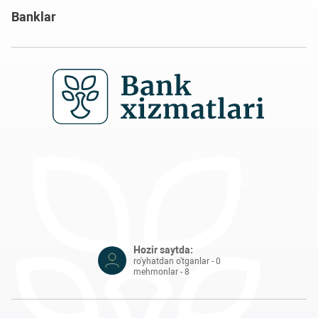
Banklar
Hozir saytda:
ro'yhatdan o'tganlar - 0
mehmonlar - 8
© 2020 – 2026, Tijorat banklarining jismoniy shaxslar uchun