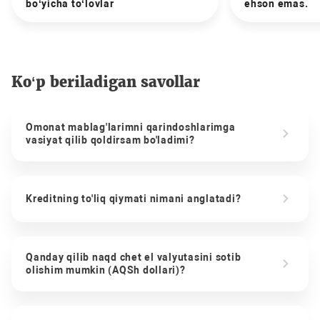
bo‘yicha to‘lovlar
ehson emas.
Ko‘p beriladigan savollar
Omonat mablag'larimni qarindoshlarimga
vasiyat qilib qoldirsam bo'ladimi?
Kreditning to'liq qiymati nimani anglatadi?
Qanday qilib naqd chet el valyutasini sotib
olishim mumkin (AQSh dollari)?