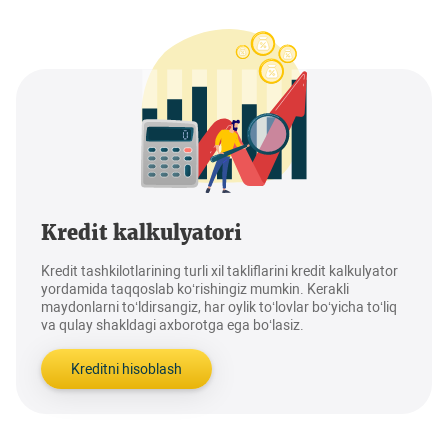
Kredit kalkulyatori
Kredit tashkilotlarining turli xil takliflarini kredit kalkulyator
yordamida taqqoslab ko‘rishingiz mumkin. Kerakli
maydonlarni to‘ldirsangiz, har oylik to‘lovlar bo‘yicha to‘liq
va qulay shakldagi axborotga ega bo‘lasiz.
Kreditni hisoblash