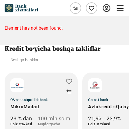
Element has not been found.
Kredit bo‘yicha boshqa takliflar
Boshqa banklar
O‘zsanoatqurilishbank
Garant bank
MikroMadad
Avtokredit «Qula
23 % dan
100 mln so‘m
21,9% - 23,9%
Foiz stavkasi
Miqdorgacha
Foiz stavkasi