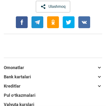
Ulashmoq
Omonatlar
Bank kartalari
Kreditlar
Pul o‘tkazmalari
Valyuta kurslari