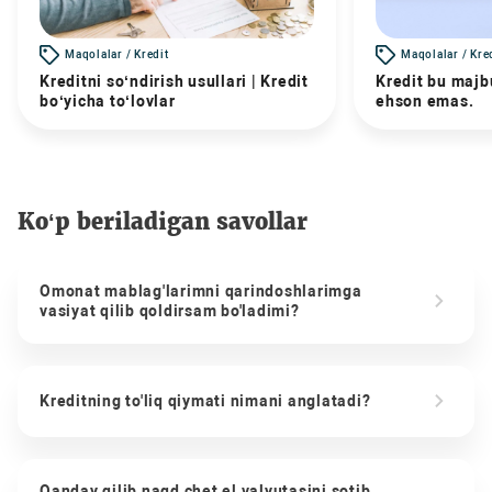
Maqolalar / Kredit
Maqolalar / Kre
Kreditni so‘ndirish usullari | Kredit
Kredit bu majbu
bo‘yicha to‘lovlar
ehson emas.
Ko‘p beriladigan savollar
Omonat mablag'larimni qarindoshlarimga
vasiyat qilib qoldirsam bo'ladimi?
Kreditning to'liq qiymati nimani anglatadi?
Qanday qilib naqd chet el valyutasini sotib