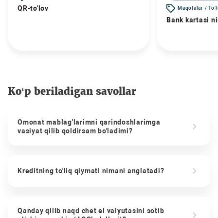
QR-to'lov
Maqolalar / To'
Bank kartasi n
Ko‘p beriladigan savollar
Omonat mablag'larimni qarindoshlarimga
vasiyat qilib qoldirsam bo'ladimi?
Kreditning to'liq qiymati nimani anglatadi?
Qanday qilib naqd chet el valyutasini sotib