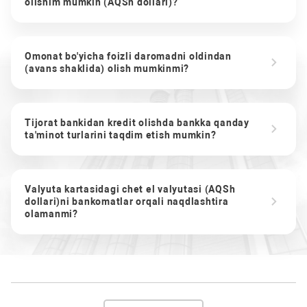
olishim mumkin (AQSh dollari)?
Omonat bo'yicha foizli daromadni oldindan
(avans shaklida) olish mumkinmi?
Tijorat bankidan kredit olishda bankka qanday
ta'minot turlarini taqdim etish mumkin?
Valyuta kartasidagi chet el valyutasi (AQSh
dollari)ni bankomatlar orqali naqdlashtira
olamanmi?